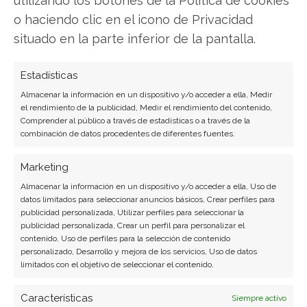
o haciendo clic en el icono de Privacidad
situado en la parte inferior de la pantalla.
Estadísticas
SOBRE EL AUTOR
Almacenar la información en un dispositivo y/o acceder a ella, Medir
Miguel Ángel Torres Díaz
el rendimiento de la publicidad, Medir el rendimiento del contenido,
Comprender al público a través de estadísticas o a través de la
Periodista de tecnología especializado en
combinación de datos procedentes de diferentes fuentes.
videojuegos, realidad virtual y tendencias de
consumo digital. Más de 10 años cubriendo la
Marketing
industria tecnológica española.
Almacenar la información en un dispositivo y/o acceder a ella, Uso de
datos limitados para seleccionar anuncios básicos, Crear perfiles para
Ver todos los artículos →
publicidad personalizada, Utilizar perfiles para seleccionar la
publicidad personalizada, Crear un perfil para personalizar el
contenido, Uso de perfiles para la selección de contenido
personalizado, Desarrollo y mejora de los servicios, Uso de datos
limitados con el objetivo de seleccionar el contenido.
Características
Siempre activo