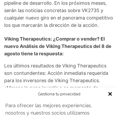
pipeline de desarrollo. En los próximos meses,
serán las noticias concretas sobre VK2735 y
cualquier nuevo giro en el panorama competitivo
los que marcarán la dirección de la acción.
Viking Therapeutics: ¿Comprar o vender? El
nuevo Análisis de Viking Therapeutics del 8 de
agosto tiene la respuesta:
Los últimos resultados de Viking Therapeutics
son contundentes: Acción inmediata requerida
para los inversores de Viking Therapeutics.
¿Merece la pena invertir o es momento de
Gestiona tu privacidad
vender? En el Análisis gratuito actual del 8 de
agosto descubrirá exactamente qué hacer.
Para ofrecer las mejores experiencias,
nosotros y nuestros socios utilizamos
Viking Therapeutics: ¿Comprar o vender?
¡Lee