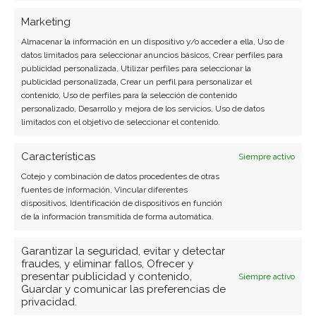
Marketing
Almacenar la información en un dispositivo y/o acceder a ella, Uso de
Compartir este artículo
datos limitados para seleccionar anuncios básicos, Crear perfiles para
publicidad personalizada, Utilizar perfiles para seleccionar la
Twitter
publicidad personalizada, Crear un perfil para personalizar el
contenido, Uso de perfiles para la selección de contenido
personalizado, Desarrollo y mejora de los servicios, Uso de datos
Facebook
limitados con el objetivo de seleccionar el contenido.
LinkedIn
Características
Siempre activo
Cotejo y combinación de datos procedentes de otras
Copiar enlace
fuentes de información, Vincular diferentes
dispositivos, Identificación de dispositivos en función
de la información transmitida de forma automática.
Garantizar la seguridad, evitar y detectar
fraudes, y eliminar fallos, Ofrecer y
presentar publicidad y contenido,
Siempre activo
Guardar y comunicar las preferencias de
privacidad.
SOBRE EL AUTOR