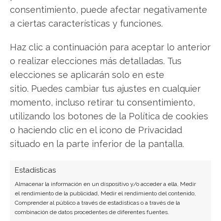
consentimiento, puede afectar negativamente
Los últimos resultados de Vanguard FTSE All-
a ciertas características y funciones.
World UCITS ETF USD Accumulation son
contundentes: Acción inmediata requerida para
Haz clic a continuación para aceptar lo anterior
los inversores de Vanguard FTSE All-World
o realizar elecciones más detalladas. Tus
UCITS ETF USD Accumulation. ¿Merece la pena
elecciones se aplicarán solo en este
invertir o es momento de vender? En el Análisis
sitio. Puedes cambiar tus ajustes en cualquier
gratuito actual del 1 de agosto descubrirá
momento, incluso retirar tu consentimiento,
exactamente qué hacer.
utilizando los botones de la Política de cookies
o haciendo clic en el icono de Privacidad
Vanguard FTSE All-World UCITS ETF USD
situado en la parte inferior de la pantalla.
Accumulation: ¿Comprar o vender?
¡Lee más
aquí!
Estadísticas
Almacenar la información en un dispositivo y/o acceder a ella, Medir
el rendimiento de la publicidad, Medir el rendimiento del contenido,
Comprender al público a través de estadísticas o a través de la
Vanguard FTSE All-World UCITS ETF USD Accumulation
combinación de datos procedentes de diferentes fuentes.