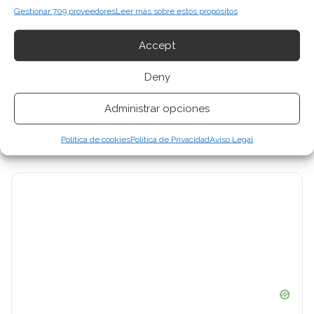
Gestionar 709 proveedores
Leer más sobre estos propósitos
Miguel Ángel Torres Díaz
Periodista de tecnología especializado en
Accept
videojuegos, realidad virtual y tendencias de
Deny
consumo digital. Más de 10 años cubriendo la
industria tecnológica española.
Administrar opciones
Ver todos los artículos →
Política de cookies
Política de Privacidad
Aviso Legal