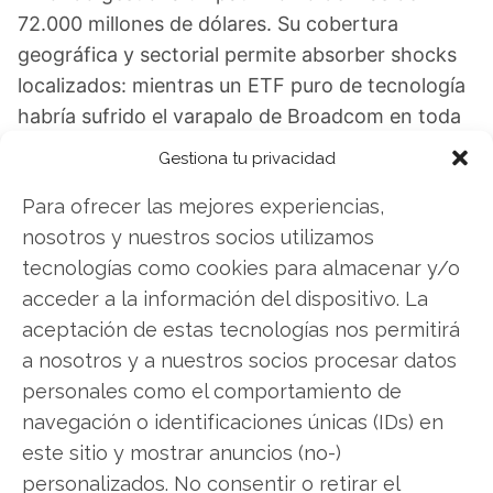
72.000 millones de dólares. Su cobertura
geográfica y sectorial permite absorber shocks
localizados: mientras un ETF puro de tecnología
habría sufrido el varapalo de Broadcom en toda
su magnitud, el Vanguard reparte el riesgo entre
Gestiona tu privacidad
industria, banca, energía y mercados
Para ofrecer las mejores experiencias,
emergentes. La pregunta que queda en el aire es
nosotros y nuestros socios utilizamos
si esa diversificación será suficiente para capear
tecnologías como cookies para almacenar y/o
un endurecimiento simultáneo desde el frente
acceder a la información del dispositivo. La
tecnológico y el asiático.
aceptación de estas tecnologías nos permitirá
Vanguard FTSE All-World UCITS ETF USD
a nosotros y a nuestros socios procesar datos
Accumulation: ¿Comprar o vender? El nuevo
personales como el comportamiento de
Análisis de Vanguard FTSE All-World UCITS
navegación o identificaciones únicas (IDs) en
ETF USD Accumulation del 1 de agosto tiene la
este sitio y mostrar anuncios (no-)
respuesta:
personalizados. No consentir o retirar el