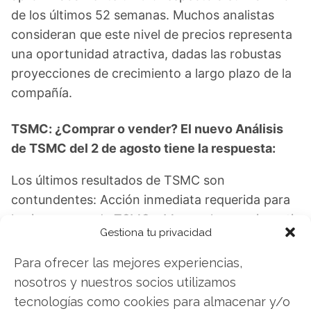
de los últimos 52 semanas. Muchos analistas
consideran que este nivel de precios representa
una oportunidad atractiva, dadas las robustas
proyecciones de crecimiento a largo plazo de la
compañía.
TSMC: ¿Comprar o vender? El nuevo Análisis
de TSMC del 2 de agosto tiene la respuesta:
Los últimos resultados de TSMC son
contundentes: Acción inmediata requerida para
los inversores de TSMC. ¿Merece la pena invertir
Gestiona tu privacidad
o es momento de vender? En el Análisis gratuito
actual del 2 de agosto descubrirá exactamente
Para ofrecer las mejores experiencias,
qué hacer.
nosotros y nuestros socios utilizamos
tecnologías como cookies para almacenar y/o
TSMC: ¿Comprar o vender?
¡Lee más aquí!