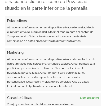
o haciendo clic en el icono de Privacidad
situado en la parte inferior de la pantalla.
Estadísticas
SOBRE EL AUTOR
Almacenar la información en un dispositivo y/o acceder a ella, Medir
Miguel Ángel Torres Díaz
el rendimiento de la publicidad, Medir el rendimiento del contenido,
Comprender al público a través de estadísticas o a través de la
combinación de datos procedentes de diferentes fuentes.
Periodista de tecnología especializado en
videojuegos, realidad virtual y tendencias de
Marketing
consumo digital. Más de 10 años cubriendo la
industria tecnológica española.
Almacenar la información en un dispositivo y/o acceder a ella, Uso de
datos limitados para seleccionar anuncios básicos, Crear perfiles para
Ver todos los artículos →
publicidad personalizada, Utilizar perfiles para seleccionar la
publicidad personalizada, Crear un perfil para personalizar el
contenido, Uso de perfiles para la selección de contenido
personalizado, Desarrollo y mejora de los servicios, Uso de datos
limitados con el objetivo de seleccionar el contenido.
Características
Siempre activo
Cotejo y combinación de datos procedentes de otras