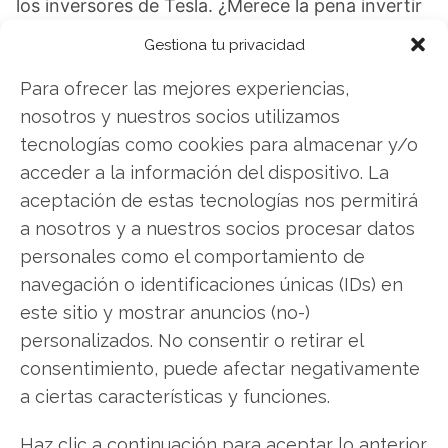
los inversores de Tesla. ¿Merece la pena invertir
o es momento de vender? En el Análisis gratuito
Gestiona tu privacidad
actual del 7 de agosto descubrirá exactamente
Para ofrecer las mejores experiencias,
qué hacer.
nosotros y nuestros socios utilizamos
Tesla: ¿Comprar o vender?
¡Lee más aquí!
tecnologías como cookies para almacenar y/o
acceder a la información del dispositivo. La
aceptación de estas tecnologías nos permitirá
Tesla
a nosotros y a nuestros socios procesar datos
personales como el comportamiento de
navegación o identificaciones únicas (IDs) en
este sitio y mostrar anuncios (no-)
Compartir este artículo
personalizados. No consentir o retirar el
Twitter
consentimiento, puede afectar negativamente
a ciertas características y funciones.
Facebook
Haz clic a continuación para aceptar lo anterior