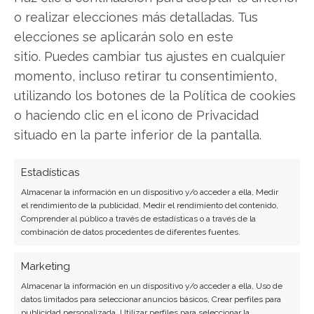
LinkedIn
o realizar elecciones más detalladas. Tus
elecciones se aplicarán solo en este
Copiar enlace
sitio. Puedes cambiar tus ajustes en cualquier
momento, incluso retirar tu consentimiento,
utilizando los botones de la Política de cookies
o haciendo clic en el icono de Privacidad
situado en la parte inferior de la pantalla.
Estadísticas
SOBRE EL AUTOR
Carmen Ruiz López
Almacenar la información en un dispositivo y/o acceder a ella, Medir
el rendimiento de la publicidad, Medir el rendimiento del contenido,
Periodista especializada en tecnología y
Comprender al público a través de estadísticas o a través de la
combinación de datos procedentes de diferentes fuentes.
transformación digital con más de 8 años de
experiencia. Experta en inteligencia artificial,
Marketing
ciberseguridad y startups tecnológicas.
Almacenar la información en un dispositivo y/o acceder a ella, Uso de
Ver todos los artículos →
datos limitados para seleccionar anuncios básicos, Crear perfiles para
publicidad personalizada, Utilizar perfiles para seleccionar la