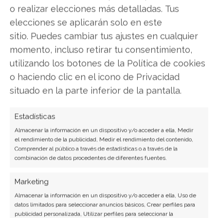
Analista tecnológica enfocada en innovación digital,
o realizar elecciones más detalladas. Tus
comercio electrónico y aplicaciones móviles.
elecciones se aplicarán solo en este
Colaboradora habitual en medios especializados
sitio. Puedes cambiar tus ajustes en cualquier
del sector tech.
momento, incluso retirar tu consentimiento,
Ver todos los artículos →
utilizando los botones de la Política de cookies
o haciendo clic en el icono de Privacidad
situado en la parte inferior de la pantalla.
Estadísticas
Almacenar la información en un dispositivo y/o acceder a ella, Medir
el rendimiento de la publicidad, Medir el rendimiento del contenido,
Comprender al público a través de estadísticas o a través de la
combinación de datos procedentes de diferentes fuentes.
Marketing
Almacenar la información en un dispositivo y/o acceder a ella, Uso de
datos limitados para seleccionar anuncios básicos, Crear perfiles para
publicidad personalizada, Utilizar perfiles para seleccionar la