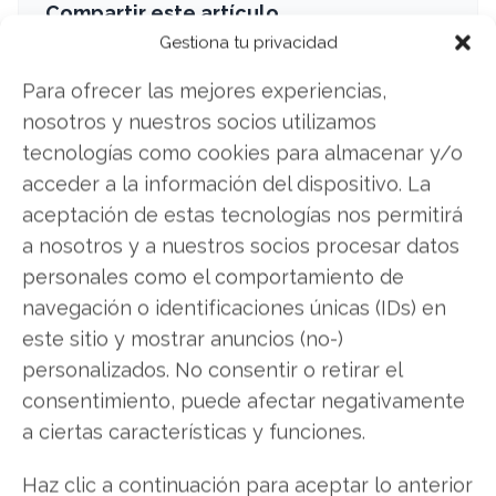
Compartir este artículo
Gestiona tu privacidad
Twitter
Para ofrecer las mejores experiencias,
nosotros y nuestros socios utilizamos
Facebook
tecnologías como cookies para almacenar y/o
LinkedIn
acceder a la información del dispositivo. La
aceptación de estas tecnologías nos permitirá
Copiar enlace
a nosotros y a nuestros socios procesar datos
personales como el comportamiento de
navegación o identificaciones únicas (IDs) en
este sitio y mostrar anuncios (no-)
personalizados. No consentir o retirar el
consentimiento, puede afectar negativamente
a ciertas características y funciones.
SOBRE EL AUTOR
Laura Fernández Silva
Haz clic a continuación para aceptar lo anterior