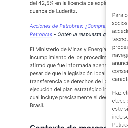
del 42,5% en la licencia de exploración 
cuenca de Luderitz.
Para o
socios
Acciones de Petrobras: ¿Comprar, mantener
accede
Petrobras
- Obtén la respuesta que anda
tecnol
proce
El Ministerio de Minas y Energía namibi
navega
incumplimiento de los procedimientos lega
anunci
afirmó que fue informada apenas "minuto
consen
pesar de que la legislación local exige u
caract
transferencia de derechos de licencia. 
ejecución del plan estratégico internaci
Haz cl
cual incluye precisamente el desarrollo 
elecci
Brasil.
este s
inclus
Políti