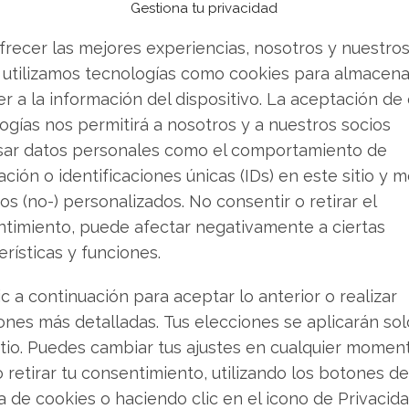
marina PEL104 (Bloque 2613), situada en la
Gestiona tu privacidad
frecer las mejores experiencias, nosotros y nuestro
 utilizamos tecnologías como cookies para almacena
 o vender? Descarga gratuita de tu análisis de
r a la información del dispositivo. La aceptación de
bas buscando.
ogías nos permitirá a nosotros y a nuestros socios
sar datos personales como el comportamiento de
o fundamentó su decisión en un presunto
ción o identificaciones únicas (IDs) en este sitio y m
les. Según los reportes, la cartera ministerial
os (no-) personalizados. No consentir o retirar el
s antes del anuncio" público del acuerdo, a
timiento, puede afectar negativamente a ciertas
na aprobación ministerial previa para cualquier
erísticas y funciones.
Este contratiempo genera incertidumbre sobre la
onal de Petrobras para el período 2026-2030, el
ic a continuación para aceptar lo anterior o realizar
de nuevos proyectos exploratorios fuera de
ones más detalladas. Tus elecciones se aplicarán so
itio. Puedes cambiar tus ajustes en cualquier momen
o retirar tu consentimiento, utilizando los botones de
ca de cookies o haciendo clic en el icono de Privacid