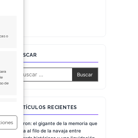
cas o
BUSCAR
para
de
Uso de
e activo
ARTÍCULOS RECIENTES
ciones
Micron: el gigante de la memoria que
baila al filo de la navaja entre