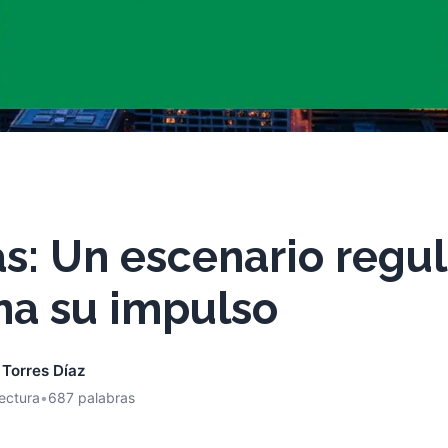
s: Un escenario regul
na su impulso
 Torres Díaz
lectura
•
687 palabras