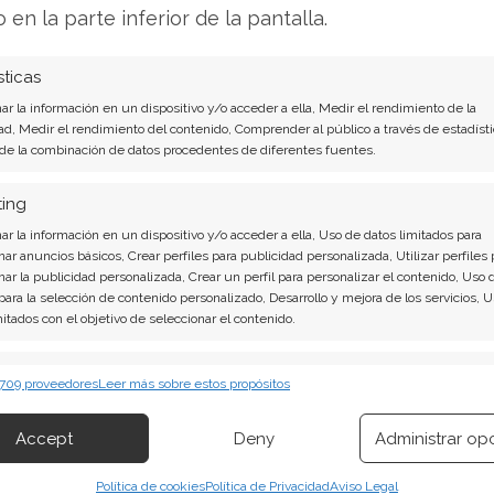
erspectivas
o en la parte inferior de la pantalla.
Petrobras cotizaban en los primeros indicios
sticas
denses. La valoración de la compañía se sitúa en
r la información en un dispositivo y/o acceder a ella, Medir el rendimiento de la
 a 6,03. Este movimiento se produce en un
ad, Medir el rendimiento del contenido, Comprender al público a través de estadísti
aproximadamente a 63,78 dólares por barril.
 de la combinación de datos procedentes de diferentes fuentes.
an revisado recientemente su recomendación
ting
o un descuento en su valuación. No obstante,
r la información en un dispositivo y/o acceder a ella, Uso de datos limitados para
nar anuncios básicos, Crear perfiles para publicidad personalizada, Utilizar perfiles 
ías ponen de relieve los riesgos de ejecución que
nar la publicidad personalizada, Crear un perfil para personalizar el contenido, Uso 
ermisos en Namibia hasta las estrictas
 para la selección de contenido personalizado, Desarrollo y mejora de los servicios, 
mitados con el objetivo de seleccionar el contenido.
e región amazónica.
erísticas
Siempr
 709 proveedores
Leer más sobre estos propósitos
 combinación de datos procedentes de otras fuentes de información,
 compra de participaciones en la licencia PEL104
 diferentes dispositivos, Identificación de dispositivos en función de la
Accept
Deny
Administrar op
a una) por falta de aprobación ministerial
ión transmitida de forma automática.
Política de cookies
Política de Privacidad
Aviso Legal