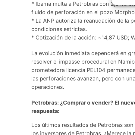
Garant
* Ibama multa a Petrobras con 2,5 millo
fallos
fluido de perforación en el pozo Morpho
comuni
* La ANP autoriza la reanudación de la 
condiciones estrictas.
* Cotización de la acción: ~14,87 USD; WT
La evolución inmediata dependerá en gr
resolver el impasse procedural en Namibia
prometedora licencia PEL104 permanece
las perforaciones avanzan, pero con un
operaciones.
Petrobras: ¿Comprar o vender? El nuevo 
respuesta:
Los últimos resultados de Petrobras son
los inversores de Petrobras. ¿Merece la