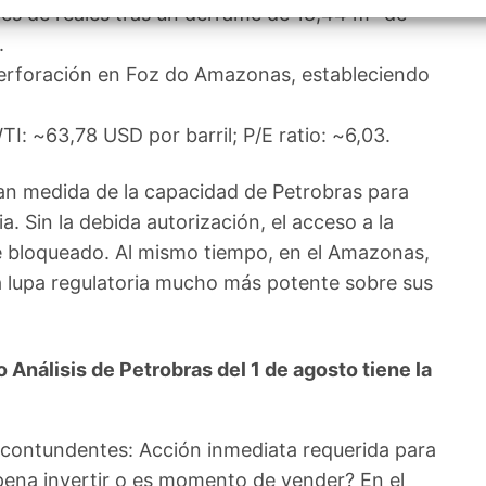
izar la seguridad, evitar y detectar fraudes, y eliminar
nes de reales tras un derrame de 18,44 m³ de
, Ofrecer y presentar publicidad y contenido, Guardar y
Siempr
.
car las preferencias de privacidad.
perforación en Foz do Amazonas, estableciendo
I: ~63,78 USD por barril; P/E ratio: ~6,03.
an medida de la capacidad de Petrobras para
. Sin la debida autorización, el acceso a la
 bloqueado. Al mismo tiempo, en el Amazonas,
a lupa regulatoria mucho más potente sobre sus
Análisis de Petrobras del 1 de agosto tiene la
 contundentes: Acción inmediata requerida para
 pena invertir o es momento de vender? En el