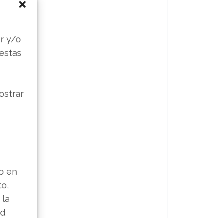
s
r y/o
 estas
ostrar
lo en
to,
 la
ad