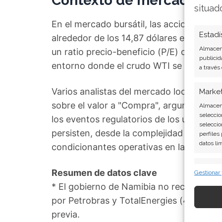
Contexto de mercado y p
situad
En el mercado bursátil, las acciones de 
Estadí
alrededor de los 14,87 dólares estadouni
Almacena
un ratio precio-beneficio (P/E) cercano
publicid
entorno donde el crudo WTI se negocia 
a través
Varios analistas del mercado local habí
Marke
sobre el valor a "Compra", argumentand
Almacena
seleccio
los eventos regulatorios de los últimos d
seleccio
persisten, desde la complejidad de los p
perfiles
datos li
condicionantes operativas en la sensibl
Caract
Resumen de datos clave
Gestionar
Cotejo y
* El gobierno de Namibia no reconoce la
Vincular
por Petrobras y TotalEnergies (42,5% cad
informac
previa.