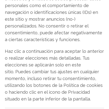
Javier Martínez González
personales como el comportamiento de
Ingeniero de software convertido en escritor
navegación o identificaciones únicas (IDs) en
tecnológico. Analiza las últimas tendencias en
este sitio y mostrar anuncios (no-)
hardware, software empresarial y computación en
personalizados. No consentir o retirar el
la nube.
consentimiento, puede afectar negativamente
Ver todos los artículos →
a ciertas características y funciones.
Haz clic a continuación para aceptar lo anterior
o realizar elecciones más detalladas. Tus
elecciones se aplicarán solo en este
sitio. Puedes cambiar tus ajustes en cualquier
momento, incluso retirar tu consentimiento,
utilizando los botones de la Política de cookies
o haciendo clic en el icono de Privacidad
situado en la parte inferior de la pantalla.