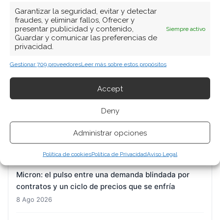
Garantizar la seguridad, evitar y detectar
fraudes, y eliminar fallos, Ofrecer y
BUSCAR
presentar publicidad y contenido,
Siempre activo
Guardar y comunicar las preferencias de
privacidad.
Gestionar 709 proveedores
Leer más sobre estos propósitos
Accept
ARTÍCULOS RECIENTES
Deny
D-Wave Quantum: el salto de 668% en pedidos que
Administrar opciones
la contabilidad aún no confirma
8 Ago 2026
Política de cookies
Política de Privacidad
Aviso Legal
Micron: el pulso entre una demanda blindada por
contratos y un ciclo de precios que se enfría
8 Ago 2026