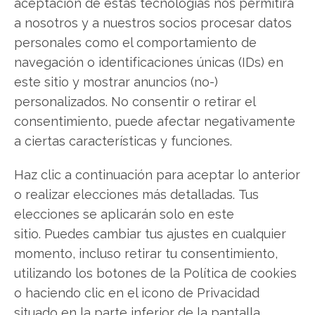
aceptación de estas tecnologías nos permitirá
Facebook
a nosotros y a nuestros socios procesar datos
personales como el comportamiento de
LinkedIn
navegación o identificaciones únicas (IDs) en
este sitio y mostrar anuncios (no-)
Copiar enlace
personalizados. No consentir o retirar el
consentimiento, puede afectar negativamente
a ciertas características y funciones.
Haz clic a continuación para aceptar lo anterior
o realizar elecciones más detalladas. Tus
elecciones se aplicarán solo en este
SOBRE EL AUTOR
sitio. Puedes cambiar tus ajustes en cualquier
Javier Martínez González
momento, incluso retirar tu consentimiento,
Ingeniero de software convertido en escritor
utilizando los botones de la Política de cookies
tecnológico. Analiza las últimas tendencias en
o haciendo clic en el icono de Privacidad
hardware, software empresarial y computación en
la nube.
situado en la parte inferior de la pantalla.