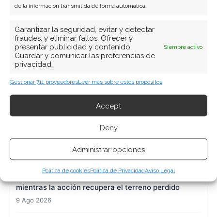
de la información transmitida de forma automática.
BUSCAR
Garantizar la seguridad, evitar y detectar
fraudes, y eliminar fallos, Ofrecer y
presentar publicidad y contenido,
Siempre activo
Guardar y comunicar las preferencias de
privacidad.
Gestionar 711 proveedores
Leer más sobre estos propósitos
ARTÍCULOS RECIENTES
Accept
Almonty: el productor de wolframio que se juega su
Deny
valoración en los resultados de Sangdong
Administrar opciones
9 Ago 2026
Política de cookies
Política de Privacidad
Aviso Legal
DroneShield: Wall Street refuerza su apuesta
mientras la acción recupera el terreno perdido
9 Ago 2026