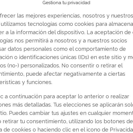
s actions) e instan a los inversores a
Gestiona tu privacidad
les antes del
20 de abril de 2026
.
frecer las mejores experiencias, nosotros y nuestro
 utilizamos tecnologías como cookies para almacena
e febrero de 2025
y el
2 de febrero de 2026
, la
r a la información del dispositivo. La aceptación de
es potencialmente engañosas. En concreto, se
ogías nos permitirá a nosotros y a nuestros socios
sar datos personales como el comportamiento de
nte optimista del potencial de crecimiento del
ción o identificaciones únicas (IDs) en este sitio y m
problemas internos en el área de ventas.
os (no-) personalizados. No consentir o retirar el
os para
2027
que, en el momento de su anuncio,
timiento, puede afectar negativamente a ciertas
erísticas y funciones.
vender? Descarga gratuita de tu análisis de
ic a continuación para aceptar lo anterior o realizar
 buscando.
ones más detalladas. Tus elecciones se aplicarán so
itio. Puedes cambiar tus ajustes en cualquier momen
upuesta falta de claridad llevó a los inversores
o retirar tu consentimiento, utilizando los botones de
artificialmente inflados, basándose en
ca de cookies o haciendo clic en el icono de Privacid
terializarían.