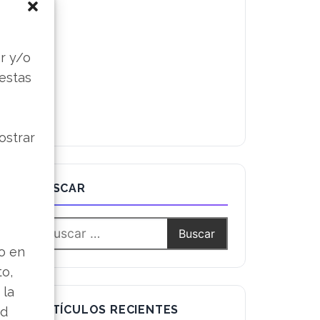
s
r y/o
 estas
ostrar
BUSCAR
lo en
to,
 la
ARTÍCULOS RECIENTES
ad