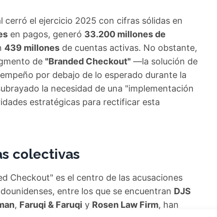
 cerró el ejercicio 2025 con cifras sólidas en
es
en pagos, generó
33.200 millones de
n
439 millones
de cuentas activas. No obstante,
segmento de
"Branded Checkout"
—la solución de
empeño por debajo de lo esperado durante la
 subrayado la necesidad de una "implementación
ridades estratégicas para rectificar esta
s colectivas
ed Checkout" es el centro de las acusaciones
adounidenses, entre los que se encuentran
DJS
sman
,
Faruqi & Faruqi
y
Rosen Law Firm
, han