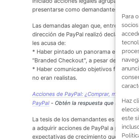
iniciado acciones legales agrupadas (clas
presentarse como demandantes principa
Para o
socios
Las demandas alegan que, entre el
25 d
accede
dirección de PayPal realizó declaracion
tecnol
les acusa de:
proce
* Haber pintado un panorama excesivame
navega
"Branded Checkout", a pesar de conocer 
anunci
* Haber comunicado objetivos financier
consen
no eran realistas.
caract
Acciones de PayPal: ¿Comprar, mantener o 
Haz cl
PayPal
- Obtén la respuesta que andabas
elecci
este s
La tesis de los demandantes es que esta s
inclus
a adquirir acciones de PayPal a precios 
Políti
expectativas de crecimiento que no se ma