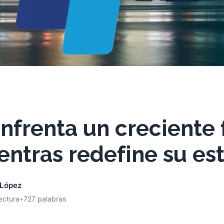
nfrenta un creciente 
entras redefine su es
 López
ectura
•
727 palabras