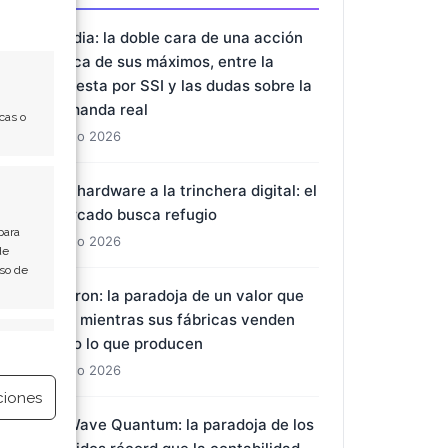
Nvidia: la doble cara de una acción
cerca de sus máximos, entre la
apuesta por SSI y las dudas sobre la
demanda real
cas o
7 Ago 2026
Del hardware a la trinchera digital: el
mercado busca refugio
para
7 Ago 2026
de
Uso de
Micron: la paradoja de un valor que
cae mientras sus fábricas venden
e activo
todo lo que producen
7 Ago 2026
ciones
D-Wave Quantum: la paradoja de los