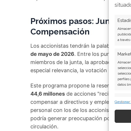
situad
Próximos pasos: Junta de 
Estadí
Almacena
Compensación
publicid
a través
Los accionistas tendrán la palabra en la
de mayo de 2026
. Entre los puntos clav
Marke
miembros de la junta, la aprobación de l
Almacena
seleccio
especial relevancia, la votación de un n
seleccio
perfiles
Este programa propone la reserva de h
datos li
44,6 millones
de acciones "recicladas" (
Caract
compensar a directivos y empleados. El o
Gestionar
Cotejo y
personal con los de los accionistas, au
Vincular
podría generar preocupación por una posi
informac
circulación.