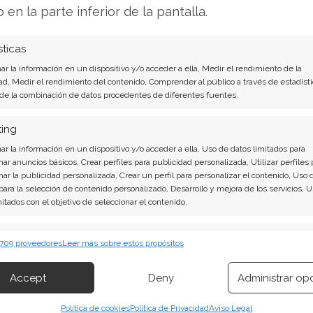
o en la parte inferior de la pantalla.
Accionistas y Plan de
sticas
r la información en un dispositivo y/o acceder a ella, Medir el rendimiento de la
ad, Medir el rendimiento del contenido, Comprender al público a través de estadísti
 de la combinación de datos procedentes de diferentes fuentes.
 asamblea general virtual convocada para el
19
e del orden del día figuran la elección de
ting
a compensación de los altos ejecutivos y, de
r la información en un dispositivo y/o acceder a ella, Uso de datos limitados para
nar anuncios básicos, Crear perfiles para publicidad personalizada, Utilizar perfiles 
uevo
Plan de Incentivos de Capital
.
nar la publicidad personalizada, Crear un perfil para personalizar el contenido, Uso 
 para la selección de contenido personalizado, Desarrollo y mejora de los servicios, 
asta
mitados con el objetivo de seleccionar el contenido.
39,1 millones
de acciones nuevas y hasta
provenientes de planes anteriores) para
erísticas
Siempr
bjetivo declarado es alinear los intereses del
 709 proveedores
Leer más sobre estos propósitos
 combinación de datos procedentes de otras fuentes de información,
nque la emisión de nuevas acciones también
 diferentes dispositivos, Identificación de dispositivos en función de la
Accept
Deny
Administrar op
ble dilución del valor de las acciones en
ión transmitida de forma automática.
Política de cookies
Política de Privacidad
Aviso Legal