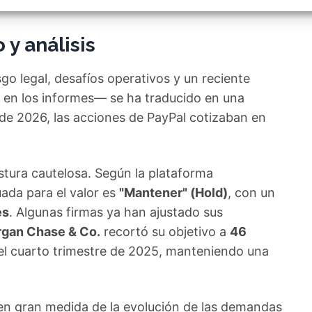
izar la seguridad, evitar y detectar fraudes, y eliminar
, Ofrecer y presentar publicidad y contenido, Guardar y
Siempr
car las preferencias de privacidad.
y análisis
o legal, desafíos operativos y un reciente
 en los informes— se ha traducido en una
l de 2026, las acciones de PayPal cotizaban en
tura cautelosa. Según la plataforma
da para el valor es
"Mantener" (Hold)
, con un
es
. Algunas firmas ya han ajustado sus
gan Chase & Co.
recortó su objetivo a
46
del cuarto trimestre de 2025, manteniendo una
 en gran medida de la evolución de las demandas