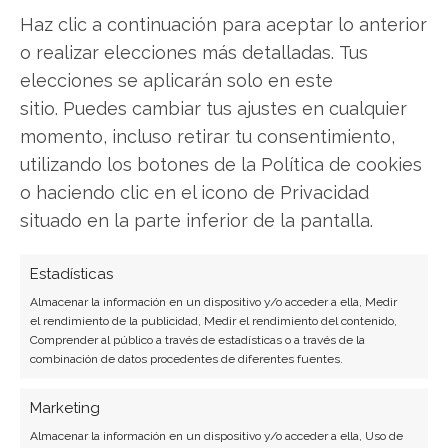
Haz clic a continuación para aceptar lo anterior
o realizar elecciones más detalladas. Tus
SOBRE EL AUTOR
elecciones se aplicarán solo en este
Laura Fernández Silva
sitio. Puedes cambiar tus ajustes en cualquier
Analista tecnológica enfocada en innovación digital,
momento, incluso retirar tu consentimiento,
comercio electrónico y aplicaciones móviles.
utilizando los botones de la Política de cookies
Colaboradora habitual en medios especializados
o haciendo clic en el icono de Privacidad
del sector tech.
situado en la parte inferior de la pantalla.
Ver todos los artículos →
Estadísticas
Almacenar la información en un dispositivo y/o acceder a ella, Medir
el rendimiento de la publicidad, Medir el rendimiento del contenido,
Comprender al público a través de estadísticas o a través de la
combinación de datos procedentes de diferentes fuentes.
Marketing
Almacenar la información en un dispositivo y/o acceder a ella, Uso de