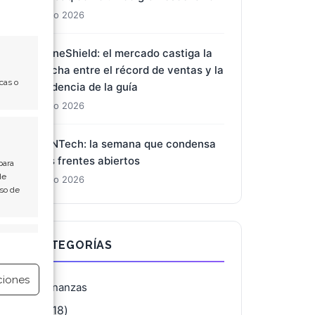
1 Ago 2026
DroneShield: el mercado castiga la
brecha entre el récord de ventas y la
cas o
prudencia de la guía
1 Ago 2026
BioNTech: la semana que condensa
tres frentes abiertos
para
de
1 Ago 2026
Uso de
e activo
CATEGORÍAS
ciones
Finanzas
(4.118)