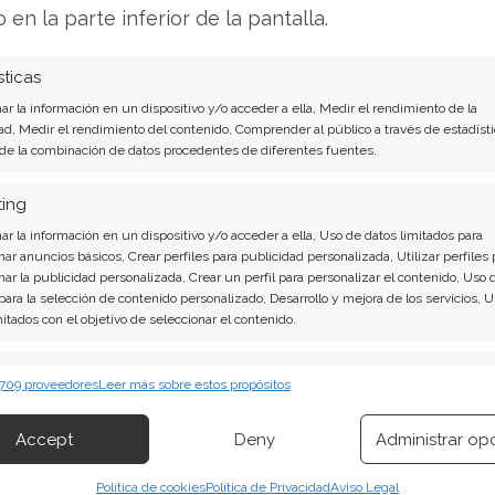
tamiento de su cotización. En el tercer
o en la parte inferior de la pantalla.
incremento de ingresos del 63%, alcanzando los
a sido liderado principalmente por la rápida
sticas
 Artificial (AIP) entre sus clientes comerciales
r la información en un dispositivo y/o acceder a ella, Medir el rendimiento de la
mpañía ha vuelto a elevar su previsión anual.
ad, Medir el rendimiento del contenido, Comprender al público a través de estadísti
 de la combinación de datos procedentes de diferentes fuentes.
mercado está evaluando si estas tasas de
ting
ente reflejadas en la valoración actual. Tras
r la información en un dispositivo y/o acceder a ella, Uso de datos limitados para
% en los últimos doce meses, es lógico
nar anuncios básicos, Crear perfiles para publicidad personalizada, Utilizar perfiles 
en la tendencia alcista.
nar la publicidad personalizada, Crear un perfil para personalizar el contenido, Uso 
 para la selección de contenido personalizado, Desarrollo y mejora de los servicios, 
mitados con el objetivo de seleccionar el contenido.
 Seguir
erísticas
Siempr
 709 proveedores
Leer más sobre estos propósitos
 combinación de datos procedentes de otras fuentes de información,
tista, la acción se encuentra en un momento
 diferentes dispositivos, Identificación de dispositivos en función de la
Accept
Deny
Administrar op
los 147,50 dólares se perfila como una zona
ión transmitida de forma automática.
e este umbral podría desencadenar una nueva
Política de cookies
Política de Privacidad
Aviso Legal