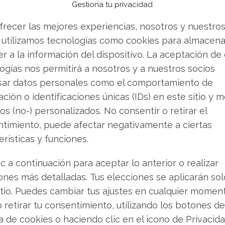
Burry considera que la acción está
Gestiona tu privacidad
frecer las mejores experiencias, nosotros y nuestro
 utilizamos tecnologías como cookies para almacena
o vender? Descarga gratuita de tu análisis de
r a la información del dispositivo. La aceptación de
s buscando.
ogías nos permitirá a nosotros y a nuestros socios
sar datos personales como el comportamiento de
emente pesimista. Mientras algunos apuestan
ción o identificaciones únicas (IDs) en este sitio y m
. Un ejemplo claro es AlphaCore Capital LLC, que
os (no-) personalizados. No consentir o retirar el
un 118%, demostrando que el sentimiento entre
timiento, puede afectar negativamente a ciertas
o.
erísticas y funciones.
ic a continuación para aceptar lo anterior o realizar
Sólidos versus Corrección en
ones más detalladas. Tus elecciones se aplicarán so
itio. Puedes cambiar tus ajustes en cualquier momen
o retirar tu consentimiento, utilizando los botones de
eside en la desconexión entre los excelentes
ca de cookies o haciendo clic en el icono de Privacid