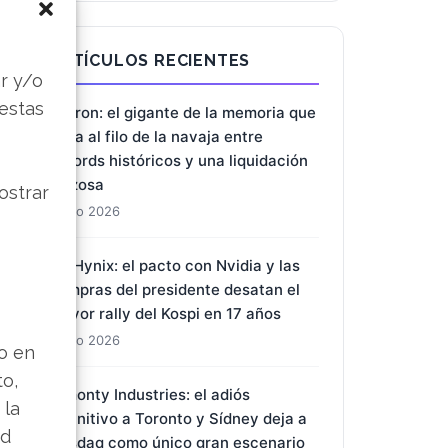
s
ARTÍCULOS RECIENTES
r y/o
 estas
Micron: el gigante de la memoria que
baila al filo de la navaja entre
récords históricos y una liquidación
forzosa
ostrar
1 Ago 2026
SK Hynix: el pacto con Nvidia y las
compras del presidente desatan el
mayor rally del Kospi en 17 años
1 Ago 2026
lo en
to,
Almonty Industries: el adiós
 la
definitivo a Toronto y Sídney deja a
ad
Nasdaq como único gran escenario