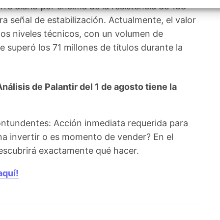
izar la seguridad, evitar y detectar fraudes, y eliminar
erre diario por encima de la resistencia de 158
, Ofrecer y presentar publicidad y contenido, Guardar y
Siempr
a señal de estabilización. Actualmente, el valor
car las preferencias de privacidad.
dos niveles técnicos, con un volumen de
 superó los 71 millones de títulos durante la
álisis de Palantir del 1 de agosto tiene la
contundentes: Acción inmediata requerida para
ena invertir o es momento de vender? En el
 descubrirá exactamente qué hacer.
aquí!