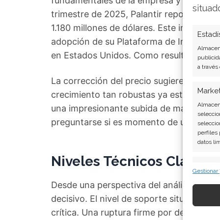
fundamentales de la empresa y el compor
situad
trimestre de 2025, Palantir reportó un 
1.180 millones de dólares. Este impulso h
Estadí
adopción de su Plataforma de Inteligencia
Almacena
en Estados Unidos. Como resultado, la co
publicid
a través
La corrección del precio sugiere que el 
Marke
crecimiento tan robustas ya están plenam
Almacena
una impresionante subida de más del 140
seleccio
preguntarse si es momento de una pausa 
seleccio
perfiles
datos li
Niveles Técnicos Clave a
Caract
Gestionar
Cotejo y
Desde una perspectiva del análisis char
Vincular
decisivo. El nivel de soporte situado en 
informac
crítica. Una ruptura firme por debajo d