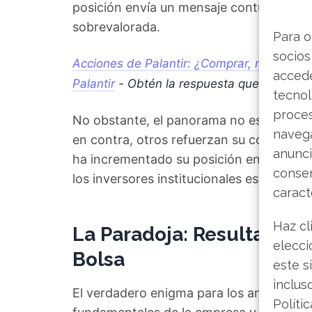
posición envía un mensaje contundente: 
sobrevalorada.
Para o
socios
Acciones de Palantir: ¿Comprar, mantener 
accede
Palantir
- Obtén la respuesta que andaba
tecnol
proce
No obstante, el panorama no es uniform
navega
en contra, otros refuerzan su confianza
anunci
ha incrementado su posición en más de 
consen
los inversores institucionales está dividid
caract
Haz cl
La Paradoja: Resultados 
elecci
Bolsa
este s
inclus
El verdadero enigma para los analistas r
Políti