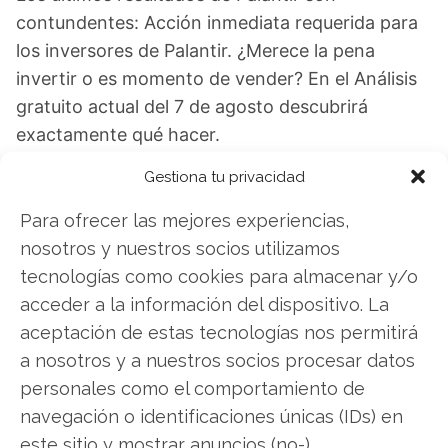
contundentes: Acción inmediata requerida para
los inversores de Palantir. ¿Merece la pena
invertir o es momento de vender? En el Análisis
gratuito actual del 7 de agosto descubrirá
exactamente qué hacer.
Gestiona tu privacidad
Palantir: ¿Comprar o vender?
¡Lee más aquí!
Para ofrecer las mejores experiencias,
nosotros y nuestros socios utilizamos
Palantir
tecnologías como cookies para almacenar y/o
acceder a la información del dispositivo. La
aceptación de estas tecnologías nos permitirá
Compartir este artículo
a nosotros y a nuestros socios procesar datos
personales como el comportamiento de
Twitter
navegación o identificaciones únicas (IDs) en
este sitio y mostrar anuncios (no-)