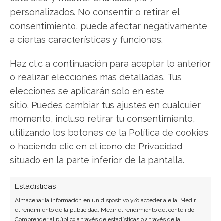
Facebook
personalizados. No consentir o retirar el
consentimiento, puede afectar negativamente
LinkedIn
a ciertas características y funciones.
Copiar enlace
Haz clic a continuación para aceptar lo anterior
o realizar elecciones más detalladas. Tus
elecciones se aplicarán solo en este
sitio. Puedes cambiar tus ajustes en cualquier
momento, incluso retirar tu consentimiento,
utilizando los botones de la Política de cookies
SOBRE EL AUTOR
o haciendo clic en el icono de Privacidad
Laura Fernández Silva
situado en la parte inferior de la pantalla.
Analista tecnológica enfocada en innovación digital,
Estadísticas
comercio electrónico y aplicaciones móviles.
Colaboradora habitual en medios especializados
Almacenar la información en un dispositivo y/o acceder a ella, Medir
el rendimiento de la publicidad, Medir el rendimiento del contenido,
del sector tech.
Comprender al público a través de estadísticas o a través de la