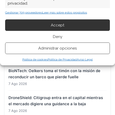
privacidad.
ARTÍCULOS RECIENTES
Gestionar 709 proveedores
Leer más sobre estos propósitos
Micron: la memoria que vende todo su futuro
mientras el mercado castiga su presente
Accept
7 Ago 2026
Deny
BYD: el desafío de sostener el ritmo que exige su
Administrar opciones
propio objetivo anual
7 Ago 2026
Política de cookies
Política de Privacidad
Aviso Legal
BioNTech: Oelkers toma el timón con la misión de
reconducir un barco que pierde fuelle
7 Ago 2026
DroneShield: Citigroup entra en el capital mientras
el mercado digiere una guidance a la baja
7 Ago 2026