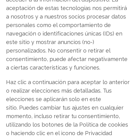
aceptación de estas tecnologías nos permitirá
SOBRE EL AUTOR
a nosotros y a nuestros socios procesar datos
Javier Martínez González
personales como el comportamiento de
Ingeniero de software convertido en escritor
navegación o identificaciones únicas (IDs) en
tecnológico. Analiza las últimas tendencias en
este sitio y mostrar anuncios (no-)
hardware, software empresarial y computación en
personalizados. No consentir o retirar el
la nube.
consentimiento, puede afectar negativamente
Ver todos los artículos →
a ciertas características y funciones.
Haz clic a continuación para aceptar lo anterior
o realizar elecciones más detalladas. Tus
elecciones se aplicarán solo en este
sitio. Puedes cambiar tus ajustes en cualquier
momento, incluso retirar tu consentimiento,
utilizando los botones de la Política de cookies
o haciendo clic en el icono de Privacidad