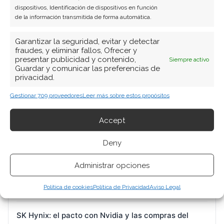
dispositivos, Identificación de dispositivos en función
de la información transmitida de forma automática.
Garantizar la seguridad, evitar y detectar
BUSCAR
fraudes, y eliminar fallos, Ofrecer y
presentar publicidad y contenido,
Siempre activo
Guardar y comunicar las preferencias de
privacidad.
Gestionar 709 proveedores
Leer más sobre estos propósitos
Accept
ARTÍCULOS RECIENTES
Deny
Micron: el gigante de la memoria que baila al filo de
la navaja entre récords históricos y una liquidación
Administrar opciones
forzosa
Política de cookies
Política de Privacidad
Aviso Legal
1 Ago 2026
SK Hynix: el pacto con Nvidia y las compras del