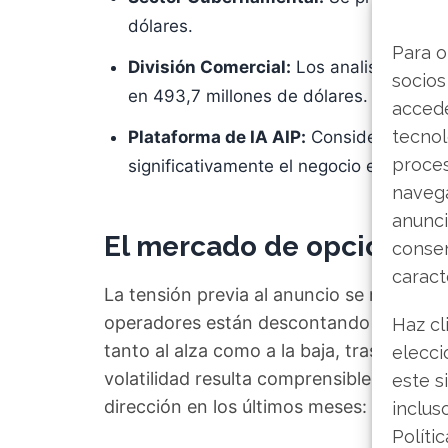
dólares.
Para o
División Comercial:
Los analistas calc
socios
en 493,7 millones de dólares.
accede
tecnol
Plataforma de IA AIP:
Considerado el gr
proce
significativamente el negocio en Estad
navega
anunci
El mercado de opciones a
consen
caract
La tensión previa al anuncio se refleja 
operadores están descontando movimient
Haz cl
tanto al alza como a la baja, tras la publ
elecci
volatilidad resulta comprensible para un 
este s
dirección en los últimos meses: ascende
inclus
Políti