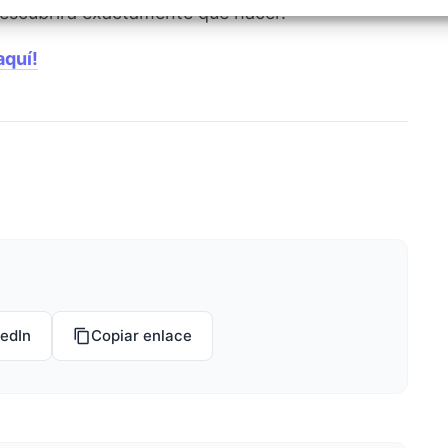
izar la seguridad, evitar y detectar fraudes, y eliminar
 descubrirá exactamente qué hacer.
, Ofrecer y presentar publicidad y contenido, Guardar y
Siempr
car las preferencias de privacidad.
aquí!
kedIn
Copiar enlace