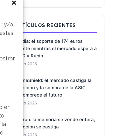
s
r y/o
ARTÍCULOS RECIENTES
 estas
Nvidia: el soporte de 174 euros
resiste mientras el mercado espera a
AMD y Rubin
ostrar
2 Ago 2026
DroneShield: el mercado castiga la
ambición y la sombra de la ASIC
ensombrece el futuro
2 Ago 2026
lo en
to,
Micron: la memoria se vende entera,
 la
la acción se castiga
ad
2 Ago 2026