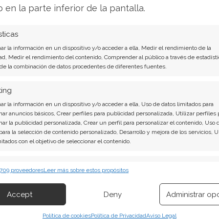
o en la parte inferior de la pantalla.
n el interés
sticas
está caldeado por los persistentes rumores sobre
r la información en un dispositivo y/o acceder a ella, Medir el rendimiento de la
compañía no se ha pronunciado al respecto, la
ad, Medir el rendimiento del contenido, Comprender al público a través de estadísti
 de la combinación de datos procedentes de diferentes fuentes.
ible esta operación, aumentando aún más el
ting
r la información en un dispositivo y/o acceder a ella, Uso de datos limitados para
 mañana sea determinante. ¿Conseguirá Palantir
nar anuncios básicos, Crear perfiles para publicidad personalizada, Utilizar perfiles 
números que satisfagan el hambre de los
nar la publicidad personalizada, Crear un perfil para personalizar el contenido, Uso 
 para la selección de contenido personalizado, Desarrollo y mejora de los servicios, 
rizaje forzoso?
mitados con el objetivo de seleccionar el contenido.
álisis de Palantir del 2 de agosto tiene la
erísticas
Siempr
 709 proveedores
Leer más sobre estos propósitos
 combinación de datos procedentes de otras fuentes de información,
 diferentes dispositivos, Identificación de dispositivos en función de la
Accept
Deny
Administrar op
contundentes: Acción inmediata requerida para
ión transmitida de forma automática.
ena invertir o es momento de vender? En el
Política de cookies
Política de Privacidad
Aviso Legal