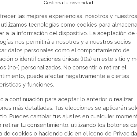
Gestiona tu privacidad
frecer las mejores experiencias, nosotros y nuestro
ulan un avance del 55,6%, con ingresos estimados
 utilizamos tecnologías como cookies para almacena
r a la información del dispositivo. La aceptación de
ogías nos permitirá a nosotros y a nuestros socios
an catalizador futuro, se espera que impulse
sar datos personales como el comportamiento de
os Unidos.
ción o identificaciones únicas (IDs) en este sitio y m
os (no-) personalizados. No consentir o retirar el
nticipa volatilidad
timiento, puede afectar negativamente a ciertas
erísticas y funciones.
con claridad en el mercado de derivados. Los
os de más del 10% en el precio de la acción,
ic a continuación para aceptar lo anterior o realizar
icación de las cuentas. Esta previsión de alta
ones más detalladas. Tus elecciones se aplicarán so
valor que, en la práctica, ha conocido una sola
itio. Puedes cambiar tus ajustes en cualquier momen
nte.
o retirar tu consentimiento, utilizando los botones de
ca de cookies o haciendo clic en el icono de Privacid