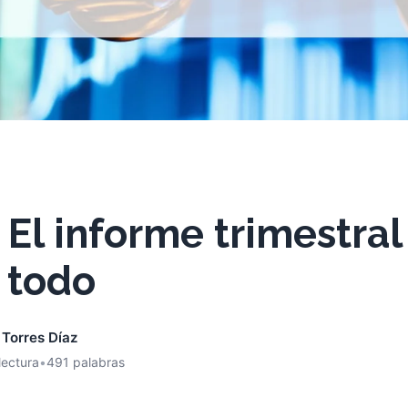
: El informe trimestral
 todo
 Torres Díaz
lectura
•
491 palabras