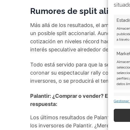
situad
Rumores de split alimenta
Estadí
Más allá de los resultados, el ambiente 
Almacena
un posible split accionarial. Aunque la 
publicid
a través
cotización en niveles récord hace plaus
interés speculative alrededor del valor.
Marke
Almacena
Todo está servido para que la sesión de
seleccio
coronar su espectacular rally con unos 
seleccio
perfiles
inversores, o se producirá el temido ater
datos li
Palantir: ¿Comprar o vender? El nuevo An
Caract
Gestionar
respuesta:
Cotejo y
Vincular
Los últimos resultados de Palantir son 
informac
los inversores de Palantir. ¿Merece la p