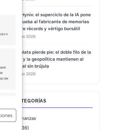
SK Hynix: el superciclo de la IA pone
a prueba al fabricante de memorias
entre récords y vértigo bursátil
cas o
2 Ago 2026
La plata pierde pie: el doble filo de la
Fed y la geopolítica mantienen al
metal sin brújula
para
de
2 Ago 2026
Uso de
e activo
CATEGORÍAS
ciones
Finanzas
(4.136)