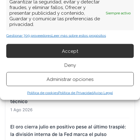
Garantizar la seguridad, evitar y detectar
fraudes, y eliminar fallos, Ofrecer y
presentar publicidad y contenido,
Siempre activo
Guardar y comunicar las preferencias de
privacidad.
Gestionar 709 proveedores
Leer más sobre estos propósitos
ARTÍCULOS RECIENTES
Accept
Micron: el mercado liquida posiciones mientras la
fábrica vende todo su HBM hasta 2026
Deny
1 Ago 2026
Administrar opciones
SK Hynix: el rebote del 30% que divide a los
Política de cookies
Política de Privacidad
Aviso Legal
analistas entre el suelo del mercado y el espejismo
técnico
1 Ago 2026
El oro cierra julio en positivo pese al último traspié:
la división interna de la Fed marca el pulso