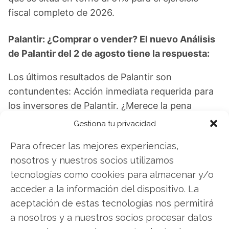
fiscal completo de 2026.
Palantir: ¿Comprar o vender? El nuevo Análisis
de Palantir del 2 de agosto tiene la respuesta:
Los últimos resultados de Palantir son
contundentes: Acción inmediata requerida para
los inversores de Palantir. ¿Merece la pena
invertir o es momento de vender? En el Análisis
Gestiona tu privacidad
gratuito actual del 2 de agosto descubrirá
Para ofrecer las mejores experiencias,
exactamente qué hacer.
nosotros y nuestros socios utilizamos
Palantir: ¿Comprar o vender?
¡Lee más aquí!
tecnologías como cookies para almacenar y/o
acceder a la información del dispositivo. La
aceptación de estas tecnologías nos permitirá
a nosotros y a nuestros socios procesar datos
Palantir