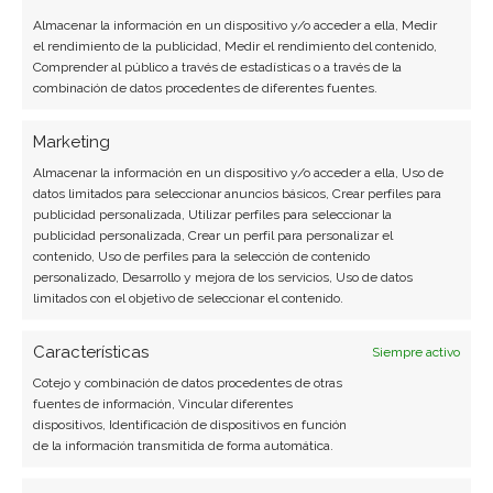
Almacenar la información en un dispositivo y/o acceder a ella, Medir
Carmen Ruiz López
el rendimiento de la publicidad, Medir el rendimiento del contenido,
Comprender al público a través de estadísticas o a través de la
Periodista especializada en tecnología y
combinación de datos procedentes de diferentes fuentes.
transformación digital con más de 8 años de
experiencia. Experta en inteligencia artificial,
Marketing
ciberseguridad y startups tecnológicas.
Almacenar la información en un dispositivo y/o acceder a ella, Uso de
datos limitados para seleccionar anuncios básicos, Crear perfiles para
Ver todos los artículos →
publicidad personalizada, Utilizar perfiles para seleccionar la
publicidad personalizada, Crear un perfil para personalizar el
contenido, Uso de perfiles para la selección de contenido
personalizado, Desarrollo y mejora de los servicios, Uso de datos
limitados con el objetivo de seleccionar el contenido.
Características
Siempre activo
Cotejo y combinación de datos procedentes de otras
fuentes de información, Vincular diferentes
dispositivos, Identificación de dispositivos en función
de la información transmitida de forma automática.
BUSCAR