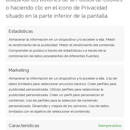
o haciendo clic en el icono de Privacidad
situado en la parte inferior de la pantalla.
SOBRE EL AUTOR
Estadísticas
Carmen Ruiz López
Almacenar la información en un dispositivo y/o acceder a ella, Medir
Periodista especializada en tecnología y
el rendimiento de la publicidad, Medir el rendimiento del contenido,
transformación digital con más de 8 años de
Comprender al público a través de estadísticas o a través de la
combinación de datos procedentes de diferentes fuentes.
experiencia. Experta en inteligencia artificial,
ciberseguridad y startups tecnológicas.
Marketing
Ver todos los artículos →
Almacenar la información en un dispositivo y/o acceder a ella, Uso de
datos limitados para seleccionar anuncios básicos, Crear perfiles para
publicidad personalizada, Utilizar perfiles para seleccionar la
publicidad personalizada, Crear un perfil para personalizar el
contenido, Uso de perfiles para la selección de contenido
personalizado, Desarrollo y mejora de los servicios, Uso de datos
limitados con el objetivo de seleccionar el contenido.
Características
Siempre activo