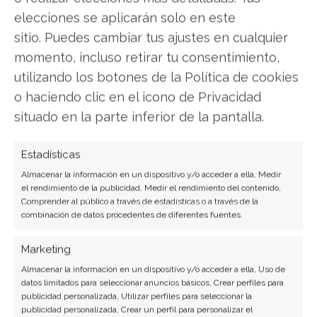
LinkedIn
elecciones se aplicarán solo en este
sitio. Puedes cambiar tus ajustes en cualquier
Copiar enlace
momento, incluso retirar tu consentimiento,
utilizando los botones de la Política de cookies
o haciendo clic en el icono de Privacidad
situado en la parte inferior de la pantalla.
Estadísticas
Almacenar la información en un dispositivo y/o acceder a ella, Medir
SOBRE EL AUTOR
el rendimiento de la publicidad, Medir el rendimiento del contenido,
Miguel Ángel Torres Díaz
Comprender al público a través de estadísticas o a través de la
combinación de datos procedentes de diferentes fuentes.
Periodista de tecnología especializado en
videojuegos, realidad virtual y tendencias de
Marketing
consumo digital. Más de 10 años cubriendo la
Almacenar la información en un dispositivo y/o acceder a ella, Uso de
industria tecnológica española.
datos limitados para seleccionar anuncios básicos, Crear perfiles para
publicidad personalizada, Utilizar perfiles para seleccionar la
Ver todos los artículos →
publicidad personalizada, Crear un perfil para personalizar el