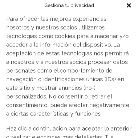
gratuito del 17 de noviembre, aprenderás las tres
Gestiona tu privacidad
líneas que dominan tu economía y cómo los
inversores inteligentes generan dinero incluso
Para ofrecer las mejores experiencias,
mientras duermen, reduciendo el riesgo y
nosotros y nuestros socios utilizamos
creando ingresos pasivos sostenidos.
Descubre
tecnologías como cookies para almacenar y/o
la estrategia de la Línea Dorada
acceder a la información del dispositivo. La
aceptación de estas tecnologías nos permitirá
a nosotros y a nuestros socios procesar datos
personales como el comportamiento de
Opendoor
navegación o identificaciones únicas (IDs) en
este sitio y mostrar anuncios (no-)
personalizados. No consentir o retirar el
Compartir este artículo
consentimiento, puede afectar negativamente
a ciertas características y funciones.
Twitter
Haz clic a continuación para aceptar lo anterior
Facebook
o realizar elecciones más detalladas. Tus