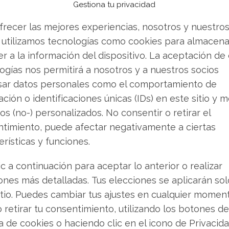
Gestiona tu privacidad
ntener o vender? Descarga gratuita de tu análisis
frecer las mejores experiencias, nosotros y nuestro
que andabas buscando.
 utilizamos tecnologías como cookies para almacena
r a la información del dispositivo. La aceptación de
res principales. Por un lado, los contratos
ogías nos permitirá a nosotros y a nuestros socios
grama de 50 millones para desminado en
sar datos personales como el comportamiento de
rense por 140 millones. Por otro, la adquisición
ción o identificaciones únicas (IDs) en este sitio y m
ializada en software de orquestación en el
os (no-) personalizados. No consentir o retirar el
a en unos 197 millones de dólares y pagada con
timiento, puede afectar negativamente a ciertas
ftware de mayor margen a la oferta de Ondas.
erísticas y funciones.
s aportará alrededor de 100 millones de dólares
.
ic a continuación para aceptar lo anterior o realizar
ones más detalladas. Tus elecciones se aplicarán so
itio. Puedes cambiar tus ajustes en cualquier momen
, pero con el ojo en la
o retirar tu consentimiento, utilizando los botones de
ca de cookies o haciendo clic en el icono de Privacid