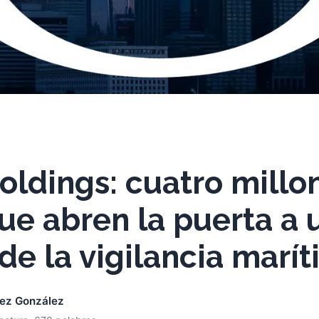
ldings: cuatro millo
e abren la puerta a 
de la vigilancia marí
nez González