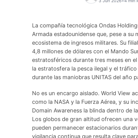
3 Jun 2026
•
4 min 
La compañía tecnológica Ondas Holdings 
Armada estadounidense que, pese a su m
ecosistema de ingresos militares. Su fil
4,8 millones de dólares con el Mando Su
estratosféricos durante tres meses en el 
la estratosfera la pesca ilegal y el tráfi
durante las maniobras UNITAS del año p
No es un encargo aislado. World View a
como la NASA y la Fuerza Aérea, y su 
Domain Awareness la blinda dentro de la
Los globos de gran altitud ofrecen una ve
pueden permanecer estacionarios durant
vigilancia continua que resulta clave pa