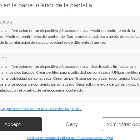
o en la parte inferior de la pantalla.
. Las acciones de Ondas cotizan en torno a los
 52 semanas y un 60% por encima de su media
sticas
evalorización supera el 800%, lo que ha
r la información en un dispositivo y/o acceder a ella, Medir el rendimiento de la
ulo. Sin embargo, la volatilidad anualizada, por
ad, Medir el rendimiento del contenido, Comprender al público a través de estadísti
quien invierte aquí sabe que navega en aguas
 de la combinación de datos procedentes de diferentes fuentes.
ting
ca es la estructura de capital. Los accionistas
r la información en un dispositivo y/o acceder a ella, Uso de datos limitados para
nar anuncios básicos, Crear perfiles para publicidad personalizada, Utilizar perfiles 
úmero de acciones autorizadas hasta los 1.200
nar la publicidad personalizada, Crear un perfil para personalizar el contenido, Uso 
n una posición de caja robusta —cerca de 1.500
 para la selección de contenido personalizado, Desarrollo y mejora de los servicios, 
mitados con el objetivo de seleccionar el contenido.
 plazo—, el mercado interpreta ese movimiento
aciones que podrían diluir a los actuales
erísticas
Siempr
 709 proveedores
Leer más sobre estos propósitos
 combinación de datos procedentes de otras fuentes de información,
 diferentes dispositivos, Identificación de dispositivos en función de la
Accept
Deny
Administrar op
ión transmitida de forma automática.
a tarea operativa central de los próximos
estral de agosto para conocer con detalle la
Política de cookies
Política de Privacidad
Aviso Legal