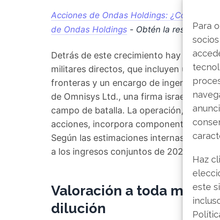
Acciones de Ondas Holdings: ¿Comprar, ma
Para o
de Ondas Holdings
- Obtén la respuesta 
socios
accede
Detrás de este crecimiento hay dos vecto
tecnol
militares directos, que incluyen un pro
proce
fronteras y un encargo de ingeniería cast
navega
de Omnisys Ltd., una firma israelí espec
anunci
campo de batalla. La operación, valorad
consen
acciones, incorpora componentes de so
caract
Según las estimaciones internas, Omnisy
a los ingresos conjuntos de 2026 y 2027
Haz cl
elecci
este s
Valoración a toda máquina
inclus
dilución
Políti