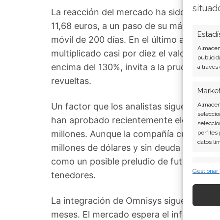
situad
La reacción del mercado ha sido rotunda
11,68 euros, a un paso de su máximo de
Estadí
móvil de 200 días. En el último año, la r
Almacena
multiplicado casi por diez el valor del tít
publicid
encima del 130%, invita a la prudencia: 
a través
revueltas.
Marke
Un factor que los analistas siguen de cer
Almacena
seleccio
han aprobado recientemente elevar el n
seleccio
millones. Aunque la compañía cuenta co
perfiles
datos li
millones de dólares y sin deuda a largo
como un posible preludio de futuras ampli
Caract
Gestionar
tenedores.
Cotejo y
Vincular
informac
La integración de Omnisys sigue siendo l
meses. El mercado espera el informe trim