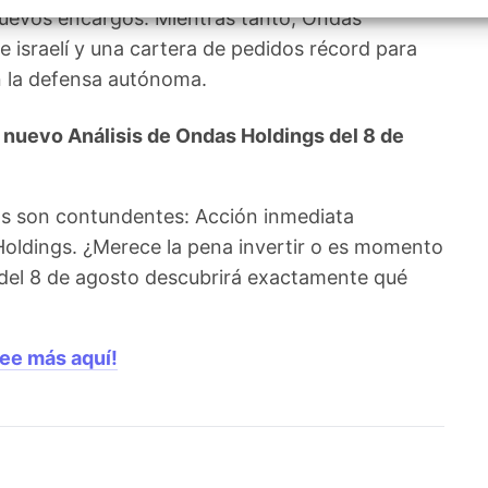
izar la seguridad, evitar y detectar fraudes, y eliminar
 nuevos encargos. Mientras tanto, Ondas
, Ofrecer y presentar publicidad y contenido, Guardar y
Siempr
car las preferencias de privacidad.
 israelí y una cartera de pedidos récord para
n la defensa autónoma.
nuevo Análisis de Ondas Holdings del 8 de
gs son contundentes: Acción inmediata
Holdings. ¿Merece la pena invertir o es momento
l del 8 de agosto descubrirá exactamente qué
Lee más aquí!