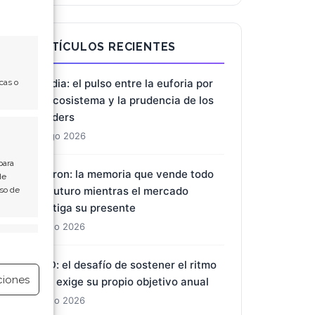
ARTÍCULOS RECIENTES
Nvidia: el pulso entre la euforia por
cas o
el ecosistema y la prudencia de los
insiders
8 Ago 2026
para
Micron: la memoria que vende todo
de
su futuro mientras el mercado
Uso de
castiga su presente
7 Ago 2026
e activo
BYD: el desafío de sostener el ritmo
ciones
que exige su propio objetivo anual
7 Ago 2026