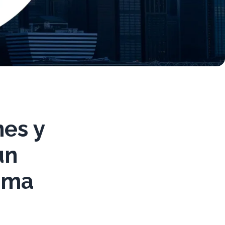
nes y
un
tima