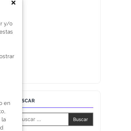
s
r y/o
 estas
ostrar
BUSCAR
lo en
to,
 la
ad