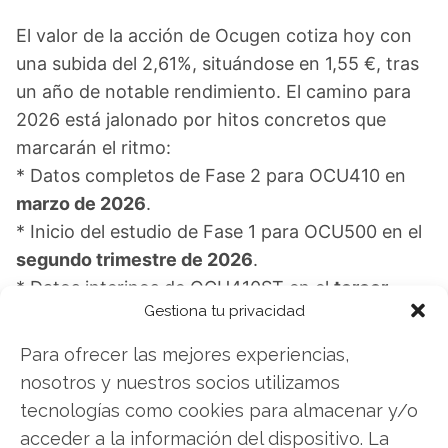
El valor de la acción de Ocugen cotiza hoy con
una subida del 2,61%, situándose en 1,55 €, tras
un año de notable rendimiento. El camino para
2026 está jalonado por hitos concretos que
marcarán el ritmo:
* Datos completos de Fase 2 para OCU410 en
marzo de 2026
.
* Inicio del estudio de Fase 1 para OCU500 en el
segundo trimestre de 2026
.
* Datos interinos de OCU410ST en el
tercer
Gestiona tu privacidad
trimestre de 2026
.
* Inicio de la presentación escalonada de la BLA
Para ofrecer las mejores experiencias,
para OCU400 en el
tercer trimestre de 2026
.
nosotros y nuestros socios utilizamos
tecnologías como cookies para almacenar y/o
Esta secuencia de eventos determinará si la
acceder a la información del dispositivo. La