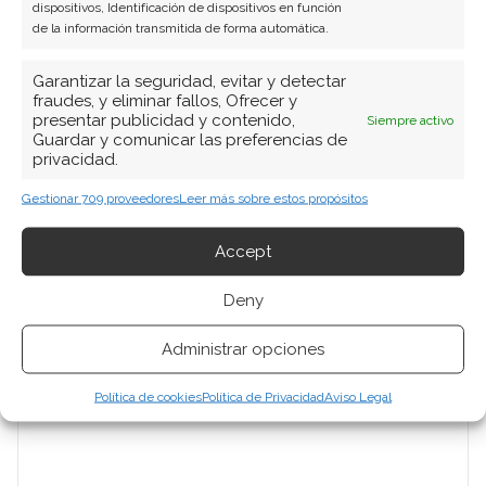
dispositivos, Identificación de dispositivos en función
de la información transmitida de forma automática.
SOBRE EL AUTOR
Javier Martínez González
Garantizar la seguridad, evitar y detectar
fraudes, y eliminar fallos, Ofrecer y
Ingeniero de software convertido en escritor
presentar publicidad y contenido,
Siempre activo
tecnológico. Analiza las últimas tendencias en
Guardar y comunicar las preferencias de
privacidad.
hardware, software empresarial y computación en
la nube.
Gestionar 709 proveedores
Leer más sobre estos propósitos
Ver todos los artículos →
Accept
Deny
Administrar opciones
Política de cookies
Política de Privacidad
Aviso Legal