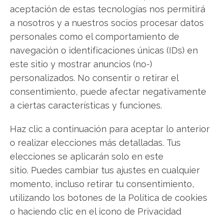
elevada inversión en I+D se traduce
aceptación de estas tecnologías nos permitirá
efectivamente en un avance sólido hacia las
a nosotros y a nuestros socios procesar datos
aprobaciones regulatorias.
personales como el comportamiento de
navegación o identificaciones únicas (IDs) en
Ocugen: ¿Comprar o vender? El nuevo Análisis
este sitio y mostrar anuncios (no-)
de Ocugen del 8 de agosto tiene la respuesta:
personalizados. No consentir o retirar el
Los últimos resultados de Ocugen son
consentimiento, puede afectar negativamente
contundentes: Acción inmediata requerida para
a ciertas características y funciones.
los inversores de Ocugen. ¿Merece la pena
Haz clic a continuación para aceptar lo anterior
invertir o es momento de vender? En el Análisis
o realizar elecciones más detalladas. Tus
gratuito actual del 8 de agosto descubrirá
elecciones se aplicarán solo en este
exactamente qué hacer.
sitio. Puedes cambiar tus ajustes en cualquier
Ocugen: ¿Comprar o vender?
¡Lee más aquí!
momento, incluso retirar tu consentimiento,
utilizando los botones de la Política de cookies
o haciendo clic en el icono de Privacidad