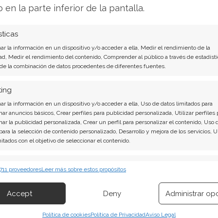
bjetivo para la acción que cotiza en la NYSE a
126
o en la parte inferior de la pantalla.
n de "Outperform". Su argumento se centra en la
s a los precios récord del commodity.
sticas
r la información en un dispositivo y/o acceder a ella, Medir el rendimiento de la
los el
4 de febrero
, fijando un objetivo de
177
ad, Medir el rendimiento del contenido, Comprender al público a través de estadísti
n en la bolsa de Sídney (ASX: NEM). Este importe
 de la combinación de datos procedentes de diferentes fuentes.
es estadounidenses
, una distinción necesaria
ting
ón neoyorquina.
r la información en un dispositivo y/o acceder a ella, Uso de datos limitados para
nar anuncios básicos, Crear perfiles para publicidad personalizada, Utilizar perfiles 
nar la publicidad personalizada, Crear un perfil para personalizar el contenido, Uso 
Cifras del 19 de Febrero
 para la selección de contenido personalizado, Desarrollo y mejora de los servicios, 
mitados con el objetivo de seleccionar el contenido.
á, sin duda, la publicación de los
resultados del
erísticas
Siempr
 el
19 de febrero de 2026
. El informe deberá dar
 711 proveedores
Leer más sobre estos propósitos
 combinación de datos procedentes de otras fuentes de información,
 diferentes dispositivos, Identificación de dispositivos en función de la
Accept
Deny
Administrar op
ión transmitida de forma automática.
ción estimada de la paralización y cómo afectará a
Política de cookies
Política de Privacidad
Aviso Legal