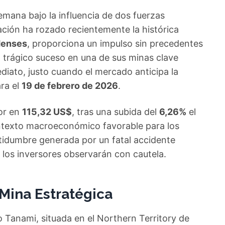
emana bajo la influencia de dos fuerzas
zación ha rozado recientemente la histórica
denses
, proporciona un impulso sin precedentes
n trágico suceso en una de sus minas clave
iato, justo cuando el mercado anticipa la
ara el
19 de febrero de 2026
.
lor en
115,32 US$
, tras una subida del
6,26%
el
ontexto macroeconómico favorable para los
rtidumbre generada por un fatal accidente
 los inversores observarán con cautela.
Mina Estratégica
o Tanami, situada en el Northern Territory de