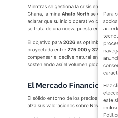
Mientras se gestiona la crisis en Austral
Ghana, la mina
Ahafo North
se encuentra
Para o
aclarar que su inicio operativo comercia
socios
se trata de una nueva puesta en marcha
accede
tecnol
El objetivo para
2026
es optimizar su ca
proce
proyectada entre
275.000 y 325.000 o
navega
compensar el declive natural en la extr
anunci
sosteniendo así el volumen global de pr
consen
caract
El Mercado Financiero M
Haz cl
elecci
El sólido entorno de los precios del oro ha
este s
alza sus valoraciones sobre Newmont, a 
inclus
Políti