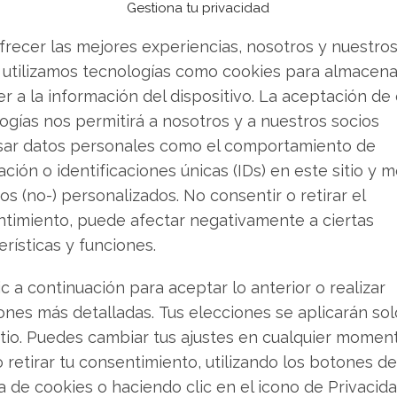
Gestiona tu privacidad
ia, otro proyecto avanza según lo previsto. En
 en su fase de rampa de producción. Es crucial
frecer las mejores experiencias, nosotros y nuestro
l se produjo en
 utilizamos tecnologías como cookies para almacena
octubre de 2025
, por lo que no
, como algunos rumores de mercado sugerían.
r a la información del dispositivo. La aceptación de
ogías nos permitirá a nosotros y a nuestros socios
pacidad para alcanzar una producción anual
sar datos personales como el comportamiento de
nzas
. Este activo es fundamental para
ción o identificaciones únicas (IDs) en este sitio y m
acción de otras minas más maduras del grupo,
os (no-) personalizados. No consentir o retirar el
oducción.
timiento, puede afectar negativamente a ciertas
erísticas y funciones.
antiene el Optimismo Cautelar
ic a continuación para aceptar lo anterior o realizar
ones más detalladas. Tus elecciones se aplicarán so
 llevado a varias firmas de análisis a revisar al
itio. Puedes cambiar tus ajustes en cualquier momen
pesar de los incidentes operativos:
o retirar tu consentimiento, utilizando los botones de
ca de cookies o haciendo clic en el icono de Privacid