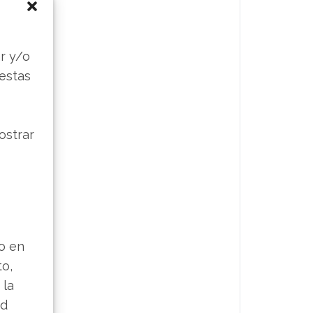
s
r y/o
 estas
ostrar
lo en
to,
 la
ad