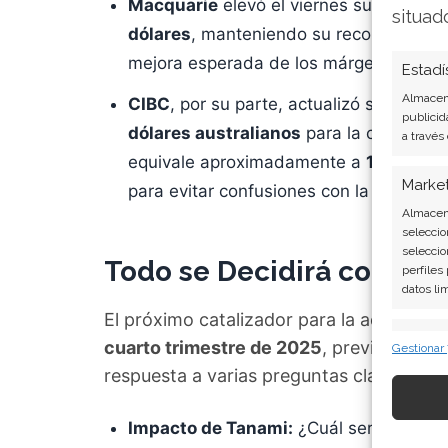
Macquarie
elevó el viernes su precio o
situad
dólares
, manteniendo su recomendació
mejora esperada de los márgenes gracia
Estadí
Almacena
CIBC
, por su parte, actualizó sus mode
publicid
dólares australianos
para la cotizació
a través
equivale aproximadamente a
115 dólar
Marke
para evitar confusiones con la cotizaci
Almacena
seleccio
seleccio
Todo se Decidirá con las 
perfiles
datos li
El próximo catalizador para la acción ser
Caract
cuarto trimestre de 2025
, prevista para
Gestionar
Cotejo y
respuesta a varias preguntas clave:
Vincular
informac
Impacto de Tanami:
¿Cuál será la dura