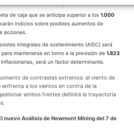
izar la seguridad, evitar y detectar fraudes, y eliminar
te establecida en torno a
5,3 millones de onzas
?
, Ofrecer y presentar publicidad y contenido, Guardar y
Siempr
car las preferencias de privacidad.
ta de caja que se anticipa superior a los
1.000
uscarán indicios sobre posibles aumentos de
e acciones.
costes integrales de sostenimiento (AISC) será
 para mantenerse en torno a la previsión de
1.823
 inflacionarias, será un factor determinante.
omento de contrastes extremos: el viento de
 enfrenta a los vientos en contra de la
gestionar ambos frentes definirá la trayectoria
s.
 nuevo Análisis de Newmont Mining del 7 de