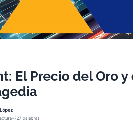
 El Precio del Oro y 
agedia
 López
lectura
•
727 palabras