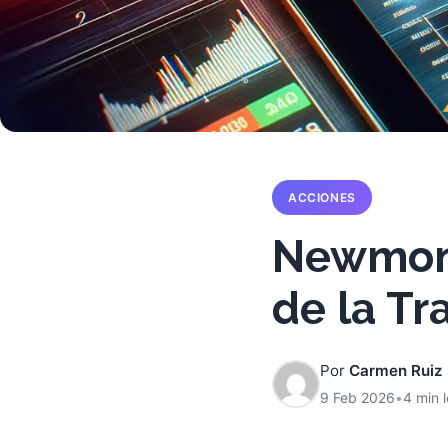
ACCIONES
Newmont:
de la Tr
Por
Carmen Ruiz
9 Feb 2026
•
4 min 