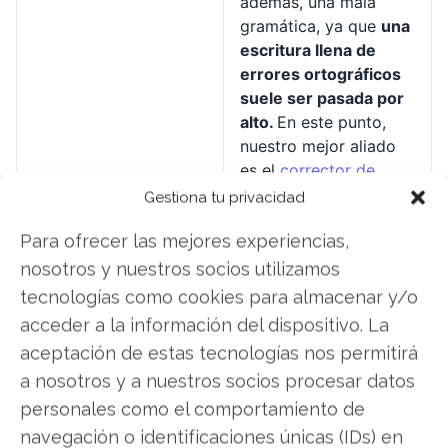
además, una mala
gramática, ya que
una
escritura llena de
errores ortográficos
suele ser pasada por
alto.
En este punto,
nuestro mejor aliado
es el
corrector de
texto
ortográfico.
Gestiona tu privacidad
Además, debemos
Para ofrecer las mejores experiencias,
evitar a toda costa
utilizar lenguaje soez,
nosotros y nuestros socios utilizamos
vulgar u ofensivo.
tecnologías como cookies para almacenar y/o
acceder a la información del dispositivo. La
Compartir nuestros
Compartir el
aceptación de estas tecnologías nos permitirá
conocimientos
conocimiento es la
a nosotros y a nuestros socios procesar datos
base sobre la cual
personales como el comportamiento de
Internet se fundó, y es
por ello que debemos
navegación o identificaciones únicas (IDs) en