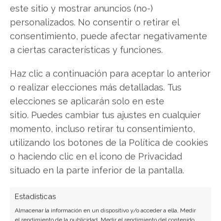
abrazar este precepto
este sitio y mostrar anuncios (no-)
con todas nuestras
personalizados. No consentir o retirar el
fuerzas.
Compartir el
consentimiento, puede afectar negativamente
conocimiento es
a ciertas características y funciones.
sembrar luz para
hacerle frente a la
Haz clic a continuación para aceptar lo anterior
ignorancia.
Si crees
o realizar elecciones más detalladas. Tus
que los demás deben
aprender por sus
elecciones se aplicarán solo en este
propios medios, o
sitio. Puedes cambiar tus ajustes en cualquier
pagarte para
momento, incluso retirar tu consentimiento,
aprenderlo, recuerda
utilizando los botones de la Política de cookies
cuando te ayudaron
o haciendo clic en el icono de Privacidad
desinteresadamente
situado en la parte inferior de la pantalla.
en algún tema
particular sobre el cual
no sabías nada.
Estadísticas
Almacenar la información en un dispositivo y/o acceder a ella, Medir
Ser medido y
No hay nada peor en
el rendimiento de la publicidad, Medir el rendimiento del contenido,