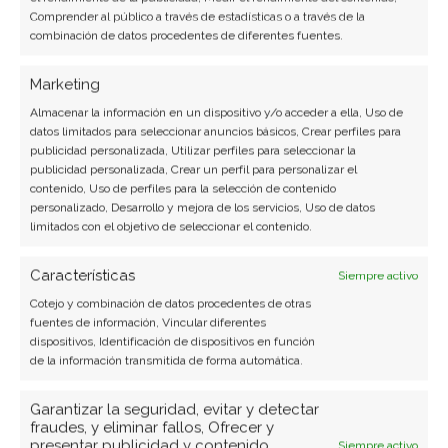
Comprender al público a través de estadísticas o a través de la
centrado
un foro que una
combinación de datos procedentes de diferentes fuentes.
persona que opina sin
saber del tema que se
Marketing
está tratando. Es por
Almacenar la información en un dispositivo y/o acceder a ella, Uso de
ello que si no estamos
datos limitados para seleccionar anuncios básicos, Crear perfiles para
enterados de lo que
publicidad personalizada, Utilizar perfiles para seleccionar la
pasa, intentemos
publicidad personalizada, Crear un perfil para personalizar el
averiguarlo antes de
contenido, Uso de perfiles para la selección de contenido
personalizado, Desarrollo y mejora de los servicios, Uso de datos
comenzar a publicar.
limitados con el objetivo de seleccionar el contenido.
Esto significa que
debemos ser muy
Características
Siempre activo
prudentes al
Cotejo y combinación de datos procedentes de otras
momento de discutir
fuentes de información, Vincular diferentes
con otros en un
dispositivos, Identificación de dispositivos en función
grupo, chat o foro.
de la información transmitida de forma automática.
Evitar curiosear en
Si por algún motivo
Garantizar la seguridad, evitar y detectar
fraudes, y eliminar fallos, Ofrecer y
los datos de los
tenemos acceso a
presentar publicidad y contenido,
Siempre activo