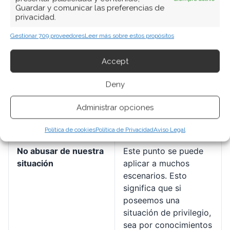
demás
documentos
Guardar y comunicar las preferencias de
personales de otros
privacidad.
usuarios, bajo ningún
Gestionar 709 proveedores
Leer más sobre estos propósitos
punto de vista
debemos leerlos, y
Accept
mucho menos
compartirlos con
Deny
otros, Respeta la
privacidad de los
Administrar opciones
demás como si de la
tuya misma se tratara.
Política de cookies
Política de Privacidad
Aviso Legal
No abusar de nuestra
Este punto se puede
situación
aplicar a muchos
escenarios. Esto
significa que si
poseemos una
situación de privilegio,
sea por conocimientos