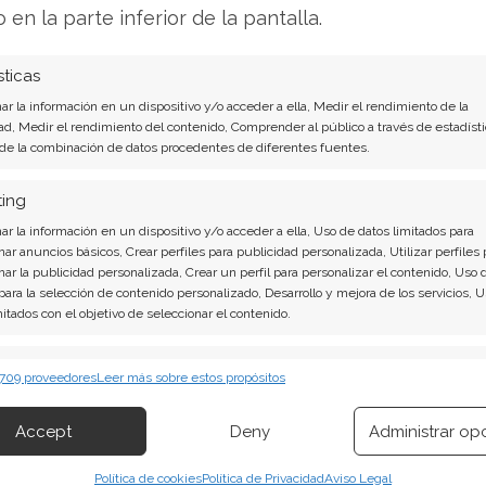
o en la parte inferior de la pantalla.
ualquiera que desee robar tu cuenta deberá
viamente registrada y conocida sólo por ti. Sólo
sticas
 que el sistema te ofrece para responder.
r la información en un dispositivo y/o acceder a ella, Medir el rendimiento de la
ad, Medir el rendimiento del contenido, Comprender al público a través de estadísti
 de la combinación de datos procedentes de diferentes fuentes.
ue los servicios que te ofrecen poder crear una
os en línea. Es decir que funcionan en la nube.
ting
r la información en un dispositivo y/o acceder a ella, Uso de datos limitados para
tes del
navegador web
o el sistema
nar anuncios básicos, Crear perfiles para publicidad personalizada, Utilizar perfiles 
nar la publicidad personalizada, Crear un perfil para personalizar el contenido, Uso 
 para la selección de contenido personalizado, Desarrollo y mejora de los servicios, 
mitados con el objetivo de seleccionar el contenido.
aplicaciones oficiales en cualquier dispositivo
tema operativo.
erísticas
Siempr
 709 proveedores
Leer más sobre estos propósitos
 combinación de datos procedentes de otras fuentes de información,
ieras crear, te damos las instrucciones paso a
 diferentes dispositivos, Identificación de dispositivos en función de la
Accept
Deny
Administrar op
ión transmitida de forma automática.
Política de cookies
Política de Privacidad
Aviso Legal