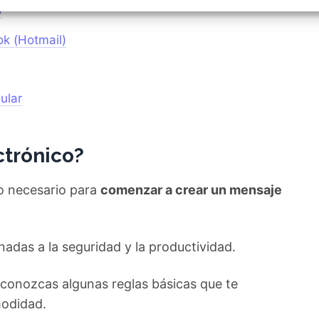
izar la seguridad, evitar y detectar fraudes, y eliminar
o
, Ofrecer y presentar publicidad y contenido, Guardar y
Siempr
car las preferencias de privacidad.
ok (Hotmail)
ular
ctrónico?
lo necesario para
comenzar a crear un mensaje
nadas a la seguridad y la productividad.
conozcas algunas reglas básicas que te
modidad.