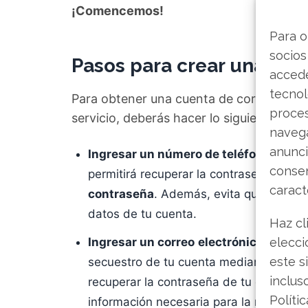
¡Comencemos!
Para o
socios
Pasos para crear una cue
accede
tecnol
Para obtener una cuenta de correo elect
proce
servicio, deberás hacer lo siguiente al reg
navega
anunci
Ingresar un número de teléfono celula
consen
permitirá recuperar la contraseña de t
caract
contraseña
. Además, evita que cualqu
datos de tu cuenta.
Haz cl
Ingresar un correo
electrónico alterna
elecci
este s
secuestro de tu cuenta mediante el rob
inclus
recuperar la contraseña de tu cuenta, se 
Políti
información necesaria para la recuperac