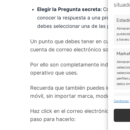
situad
Elegir la
Pregunta secreta:
Con esto c
conocer la respuesta a una pregunta pre
Estadí
debes seleccionar una de las preguntas
Almacena
publicid
a través
Un punto que debes tener en cuenta es q
cuenta de correo electrónico son servici
Marke
Almacena
Por ello son completamente independien
seleccio
operativo que uses.
seleccio
perfiles
datos li
Recuerda que también puedes instalar las 
móvil, sin importar marca, modelo o sis
Caract
Gestionar
Cotejo y
Haz click en el correo electrónico que qu
Vincular
informac
paso para hacerlo: