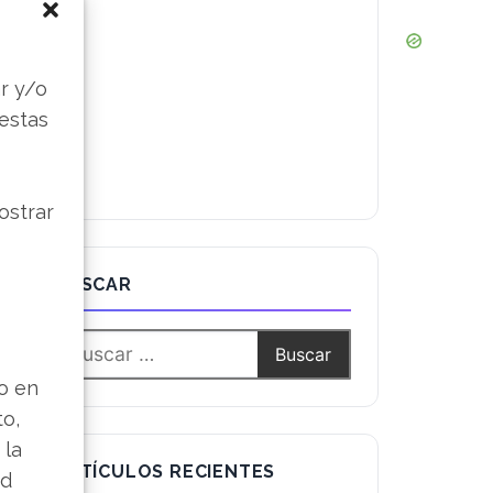
s
r y/o
 estas
ostrar
BUSCAR
lo en
to,
 la
ARTÍCULOS RECIENTES
ad