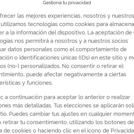
Gestiona tu privacidad
frecer las mejores experiencias, nosotros y nuestro
 utilizamos tecnologías como cookies para almacena
nta de correo electrónico
r a la información del dispositivo. La aceptación de
ogías nos permitirá a nosotros y a nuestros socios
rónico en cualquier empresa que brinde el
sar datos personales como el comportamiento de
istrarte:
ción o identificaciones únicas (IDs) en este sitio y m
os (no-) personalizados. No consentir o retirar el
r:
Este es un requisito importante, ya que te
timiento, puede afectar negativamente a ciertas
u cuenta en caso de
pérdida o hurto de la
erísticas y funciones.
iera pueda acceder a tu computadora y robar los
ic a continuación para aceptar lo anterior o realizar
tivo:
ones más detalladas. Tus elecciones se aplicarán so
Este será utilizado también para evitar el
itio. Puedes cambiar tus ajustes en cualquier momen
o de la contraseña. Ten en cuenta que si necesitas
o retirar tu consentimiento, utilizando los botones de
utiliza el correo alternativo para enviar toda la
ca de cookies o haciendo clic en el icono de Privacid
ión.