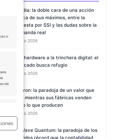
Nvidia: la doble cara de una acción
cerca de sus máximos, entre la
apuesta por SSI y las dudas sobre la
demanda real
cas o
7 Ago 2026
Del hardware a la trinchera digital: el
mercado busca refugio
para
7 Ago 2026
de
Uso de
Micron: la paradoja de un valor que
cae mientras sus fábricas venden
todo lo que producen
e activo
7 Ago 2026
ciones
D-Wave Quantum: la paradoja de los
pedidos récord que la contabilidad