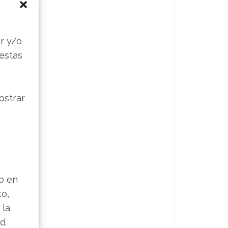
s
r y/o
 estas
ostrar
lo en
to,
 la
ad