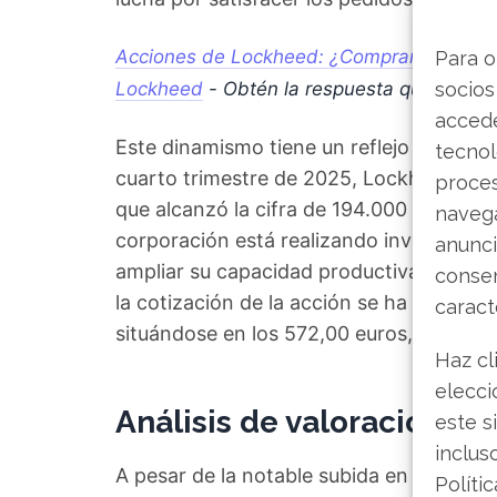
Acciones de Lockheed: ¿Comprar, mantener
Para o
Lockheed
- Obtén la respuesta que anda
socios
accede
Este dinamismo tiene un reflejo directo e
tecnol
cuarto trimestre de 2025, Lockheed Mart
proce
que alcanzó la cifra de 194.000 millones
navega
corporación está realizando inversiones 
anunci
ampliar su capacidad productiva. El me
consen
la cotización de la acción se ha reval
caract
situándose en los 572,00 euros, muy cer
Haz cl
elecci
Análisis de valoración y f
este s
inclus
A pesar de la notable subida en bolsa, 
Políti