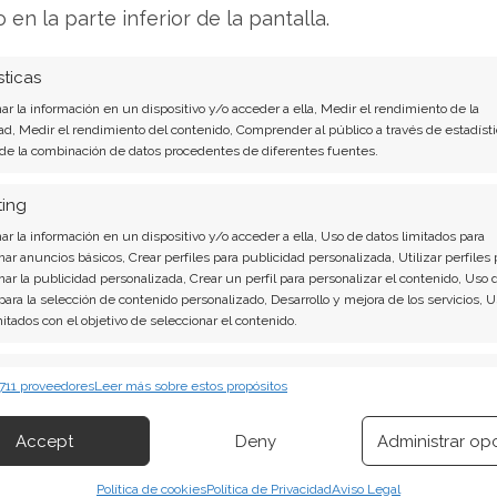
tando la sentencia en Wall Street.
o en la parte inferior de la pantalla.
e hacia las próximas cifras trimestrales,
sticas
ue llegue ese momento y se puedan evaluar
r la información en un dispositivo y/o acceder a ella, Medir el rendimiento de la
lug Power probablemente seguirá siendo un
ad, Medir el rendimiento del contenido, Comprender al público a través de estadísti
 de la combinación de datos procedentes de diferentes fuentes.
 rodea a su modelo de negocio.
ting
o Análisis de Plug Power del 8 de agosto tiene
r la información en un dispositivo y/o acceder a ella, Uso de datos limitados para
nar anuncios básicos, Crear perfiles para publicidad personalizada, Utilizar perfiles 
nar la publicidad personalizada, Crear un perfil para personalizar el contenido, Uso 
on contundentes: Acción inmediata requerida
 para la selección de contenido personalizado, Desarrollo y mejora de los servicios, 
mitados con el objetivo de seleccionar el contenido.
ece la pena invertir o es momento de vender? En
sto descubrirá exactamente qué hacer.
erísticas
Siempr
 711 proveedores
Leer más sobre estos propósitos
 combinación de datos procedentes de otras fuentes de información,
ás aquí!
 diferentes dispositivos, Identificación de dispositivos en función de la
Accept
Deny
Administrar op
ión transmitida de forma automática.
Política de cookies
Política de Privacidad
Aviso Legal