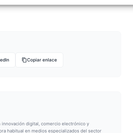
izar la seguridad, evitar y detectar fraudes, y eliminar
, Ofrecer y presentar publicidad y contenido, Guardar y
Siempr
car las preferencias de privacidad.
kedIn
Copiar enlace
 innovación digital, comercio electrónico y
ora habitual en medios especializados del sector