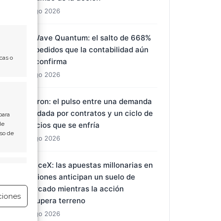
Nvidia: alianzas millonarias, memoria
escasa y una cita clave que marcará
el rumbo de la acción
8 Ago 2026
cas o
D-Wave Quantum: el salto de 668%
en pedidos que la contabilidad aún
no confirma
8 Ago 2026
para
de
Uso de
Micron: el pulso entre una demanda
blindada por contratos y un ciclo de
precios que se enfría
e activo
8 Ago 2026
ciones
SpaceX: las apuestas millonarias en
opciones anticipan un suelo de