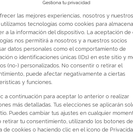
Gestiona tu privacidad
 con elevadas pérdidas operativas y un consumo
u posición financiera.
frecer las mejores experiencias, nosotros y nuestro
 utilizamos tecnologías como cookies para almacena
l gráfico de la acción, que presenta un descenso
r a la información del dispositivo. La aceptación de
as. En este contexto, noticias que en el pasado
ogías nos permitirá a nosotros y a nuestros socios
terpretan como una oportunidad para reducir
sar datos personales como el comportamiento de
ue supone el acuerdo con la NASA no mitiga el
ción o identificaciones únicas (IDs) en este sitio y m
re transformar estos proyectos emblemáticos en
os (no-) personalizados. No consentir o retirar el
orto plazo.
timiento, puede afectar negativamente a ciertas
erísticas y funciones.
de resultados concretos
ic a continuación para aceptar lo anterior o realizar
ones más detalladas. Tus elecciones se aplicarán so
 espacial es, sin duda, un triunfo para el
itio. Puedes cambiar tus ajustes en cualquier momen
un alivio simbólico para las finanzas. Mientras
o retirar tu consentimiento, utilizando los botones de
ra generar márgenes significativos a partir de
ca de cookies o haciendo clic en el icono de Privacid