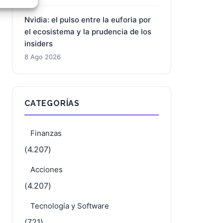
mercado mientras la acción
e activo
recupera terreno
8 Ago 2026
Nvidia: el pulso entre la euforia por
el ecosistema y la prudencia de los
insiders
8 Ago 2026
CATEGORÍAS
Finanzas
(4.207)
Acciones
(4.207)