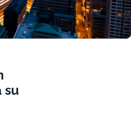
n
a su