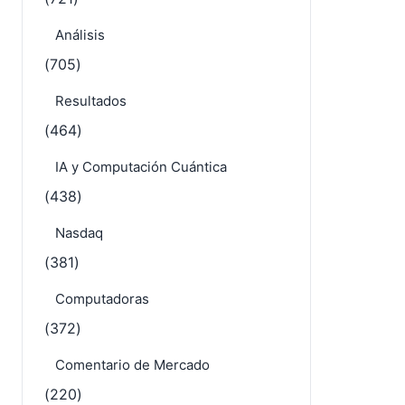
Tecnología y Software
(721)
Análisis
(705)
Resultados
(464)
IA y Computación Cuántica
(438)
Nasdaq
(381)
Computadoras
(372)