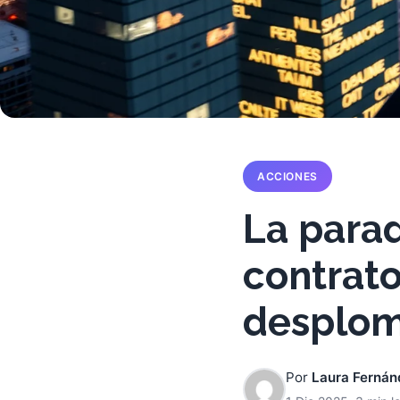
ACCIONES
La parad
contrato
desplom
Por
Laura Fernán