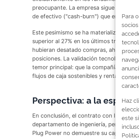
preocupante. La empresa sigue lidiando
de efectivo ("cash-burn") que erosiona s
Para o
socios
Este pesimismo se ha materializado en e
accede
superior al 27% en los últimos treinta dí
tecnol
hubieran desatado compras, ahora se in
proce
posiciones. La validación tecnológica q
navega
temor principal: que la compañía no log
anunci
flujos de caja sostenibles y rentables a c
consen
caract
Perspectiva: a la espera 
Haz cl
elecci
En conclusión, el contrato con la agencia
este s
departamento de ingeniería, pero apenas 
inclus
Plug Power no demuestre su capacidad pa
Políti