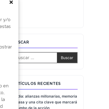
s
r y/o
 estas
ostrar
BUSCAR
lo en
to,
 la
ARTÍCULOS RECIENTES
ad