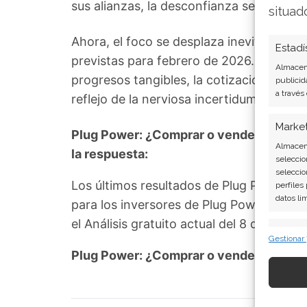
sus alianzas, la desconfianza seguirá dic
situad
Ahora, el foco se desplaza inevitablement
Estadí
previstas para febrero de 2026. Hasta q
Almacena
progresos tangibles, la cotización de P
publicid
a través
reflejo de la nerviosa incertidumbre que
Marke
Plug Power: ¿Comprar o vender? El nuev
Almacena
la respuesta:
seleccio
seleccio
Los últimos resultados de Plug Power s
perfiles
datos li
para los inversores de Plug Power. ¿Mer
el Análisis gratuito actual del 8 de ago
Caract
Gestionar
Cotejo y
Plug Power: ¿Comprar o vender?
¡Lee m
Vincular
informac