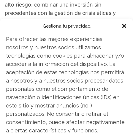
alto riesgo: combinar una inversión sin
precedentes con la gestión de crisis éticas y
logísticas, un equilibrio que definirá su futuro
Gestiona tu privacidad
inmediato.
Para ofrecer las mejores experiencias,
Alphabet: ¿Comprar o vender? El nuevo
nosotros y nuestros socios utilizamos
Análisis de Alphabet del 7 de agosto tiene la
tecnologías como cookies para almacenar y/o
respuesta:
acceder a la información del dispositivo. La
aceptación de estas tecnologías nos permitirá
Los últimos resultados de Alphabet son
a nosotros y a nuestros socios procesar datos
contundentes: Acción inmediata requerida para
personales como el comportamiento de
los inversores de Alphabet. ¿Merece la pena
navegación o identificaciones únicas (IDs) en
invertir o es momento de vender? En el Análisis
este sitio y mostrar anuncios (no-)
gratuito actual del 7 de agosto descubrirá
personalizados. No consentir o retirar el
exactamente qué hacer.
consentimiento, puede afectar negativamente
a ciertas características y funciones.
Alphabet: ¿Comprar o vender?
¡Lee más aquí!