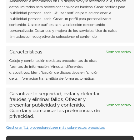
Almacenar la información en un dispositivo y/o acceder a ella, Uso de
datos limitados para seleccionar anuncios básicos, Crear perfiles para
publicidad personalizada, Utilizar perfiles para seleccionar la
publicidad personalizada, Crear un perfil para personalizar el
contenido, Uso de perfiles para la selección de contenido
personalizado, Desarrollo y mejora de los servicios, Uso de datos
SOBRE EL AUTOR
limitados con el objetivo de seleccionar el contenido.
Carmen Ruiz López
Características
Siempre activo
Periodista especializada en tecnología y
transformación digital con más de 8 años de
Cotejo y combinación de datos procedentes de otras
fuentes de información, Vincular diferentes
experiencia. Experta en inteligencia artificial,
dispositivos, Identificación de dispositivos en función
ciberseguridad y startups tecnológicas.
de la información transmitida de forma automática.
Ver todos los artículos →
Garantizar la seguridad, evitar y detectar
fraudes, y eliminar fallos, Ofrecer y
presentar publicidad y contenido,
Siempre activo
Guardar y comunicar las preferencias de
privacidad.
Gestionar 711 proveedores
Leer más sobre estos propósitos