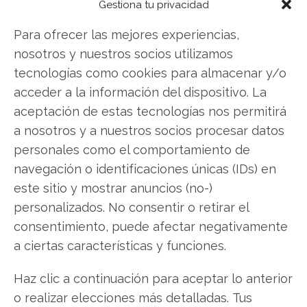
invertir o es momento de vender? En el Análisis
Gestiona tu privacidad
gratuito actual del 7 de agosto descubrirá
Para ofrecer las mejores experiencias,
exactamente qué hacer.
nosotros y nuestros socios utilizamos
tecnologías como cookies para almacenar y/o
Alphabet: ¿Comprar o vender?
¡Lee más aquí!
acceder a la información del dispositivo. La
aceptación de estas tecnologías nos permitirá
a nosotros y a nuestros socios procesar datos
Alphabet
personales como el comportamiento de
navegación o identificaciones únicas (IDs) en
este sitio y mostrar anuncios (no-)
Compartir este artículo
personalizados. No consentir o retirar el
consentimiento, puede afectar negativamente
Twitter
a ciertas características y funciones.
Facebook
Haz clic a continuación para aceptar lo anterior
o realizar elecciones más detalladas. Tus
LinkedIn