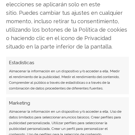
elecciones se aplicarán solo en este
Copiar enlace
sitio. Puedes cambiar tus ajustes en cualquier
momento, incluso retirar tu consentimiento,
utilizando los botones de la Política de cookies
o haciendo clic en el icono de Privacidad
situado en la parte inferior de la pantalla.
Estadísticas
SOBRE EL AUTOR
Almacenar la información en un dispositivo y/o acceder a ella, Medir
Laura Fernández Silva
el rendimiento de la publicidad, Medir el rendimiento del contenido,
Comprender al público a través de estadísticas o a través de la
Analista tecnológica enfocada en innovación digital,
combinación de datos procedentes de diferentes fuentes.
comercio electrónico y aplicaciones móviles.
Colaboradora habitual en medios especializados
Marketing
del sector tech.
Almacenar la información en un dispositivo y/o acceder a ella, Uso de
datos limitados para seleccionar anuncios básicos, Crear perfiles para
Ver todos los artículos →
publicidad personalizada, Utilizar perfiles para seleccionar la
publicidad personalizada, Crear un perfil para personalizar el
contenido, Uso de perfiles para la selección de contenido