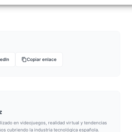
izar la seguridad, evitar y detectar fraudes, y eliminar
, Ofrecer y presentar publicidad y contenido, Guardar y
Siempr
car las preferencias de privacidad.
kedIn
Copiar enlace
z
lizado en videojuegos, realidad virtual y tendencias
os cubriendo la industria tecnológica española.