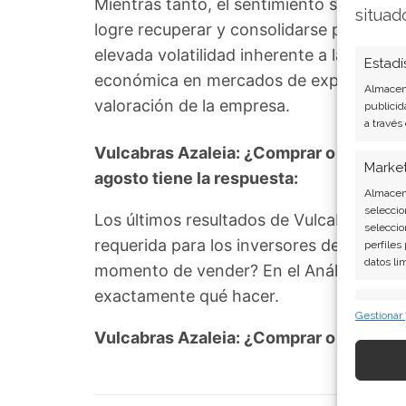
Mientras tanto, el sentimiento se mantie
situad
logre recuperar y consolidarse por encima
elevada volatilidad inherente a la industr
Estadí
económica en mercados de exportación c
Almacena
valoración de la empresa.
publicid
a través
Vulcabras Azaleia: ¿Comprar o vender? 
Marke
agosto tiene la respuesta:
Almacena
seleccio
Los últimos resultados de Vulcabras Aza
seleccio
requerida para los inversores de Vulcabra
perfiles
datos li
momento de vender? En el Análisis gratui
exactamente qué hacer.
Caract
Gestionar
Cotejo y
Vulcabras Azaleia: ¿Comprar o vender
Vincular
informac