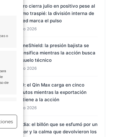
El oro cierra julio en positivo pese al
último traspié: la división interna de
la Fed marca el pulso
1 Ago 2026
cas o
DroneShield: la presión bajista se
intensifica mientras la acción busca
un suelo técnico
1 Ago 2026
para
de
Uso de
BYD: el Qin Max carga en cinco
minutos mientras la exportación
sostiene a la acción
e activo
1 Ago 2026
ciones
Nvidia: el billón que se esfumó por un
rumor y la calma que devolvieron los