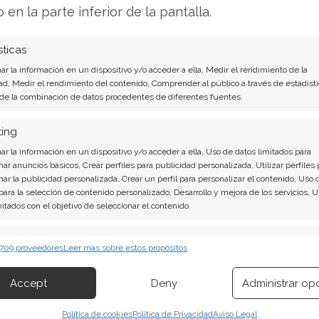
ne bajista, especialmente hasta que el valor
o en la parte inferior de la pantalla.
 del nivel psicológico clave de 19,50 reales. La
ia del calzado, sumada a la inestabilidad
sticas
ruciales como Argentina, sigue lastrando la
r la información en un dispositivo y/o acceder a ella, Medir el rendimiento de la
ad, Medir el rendimiento del contenido, Comprender al público a través de estadísti
 de la combinación de datos procedentes de diferentes fuentes.
El nuevo Análisis de Vulcabras Azaleia del 1 de
ting
r la información en un dispositivo y/o acceder a ella, Uso de datos limitados para
nar anuncios básicos, Crear perfiles para publicidad personalizada, Utilizar perfiles 
leia son contundentes: Acción inmediata
nar la publicidad personalizada, Crear un perfil para personalizar el contenido, Uso 
s Azaleia. ¿Merece la pena invertir o es
 para la selección de contenido personalizado, Desarrollo y mejora de los servicios, 
mitados con el objetivo de seleccionar el contenido.
to actual del 1 de agosto descubrirá
erísticas
Siempr
 709 proveedores
Leer más sobre estos propósitos
 combinación de datos procedentes de otras fuentes de información,
?
¡Lee más aquí!
 diferentes dispositivos, Identificación de dispositivos en función de la
Accept
Deny
Administrar op
ión transmitida de forma automática.
Política de cookies
Política de Privacidad
Aviso Legal