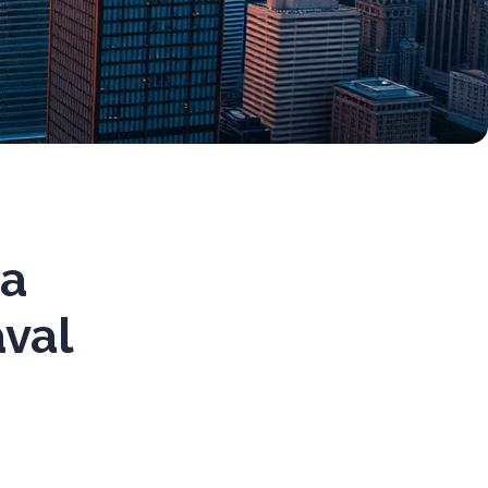
ia
aval