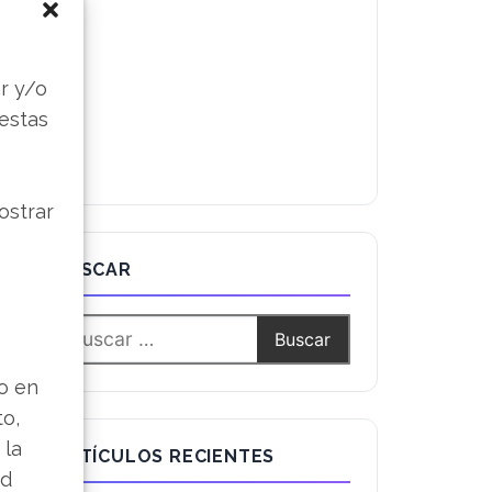
s
r y/o
 estas
ostrar
BUSCAR
lo en
to,
 la
ARTÍCULOS RECIENTES
ad