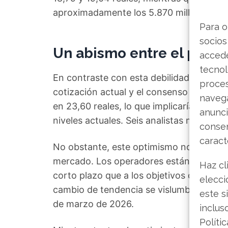
aproximadamente los 5.870 millones de r
Para o
socios
Un abismo entre el preci
accede
tecnol
En contraste con esta debilidad inmediata
proce
cotización actual y el consenso de los a
navega
en 23,60 reales, lo que implicaría un pot
anunci
niveles actuales. Seis analistas mantie
consen
caract
No obstante, este optimismo no ha logr
mercado. Los operadores están dando más
Haz cl
corto plazo que a los objetivos de largo
elecci
cambio de tendencia se vislumbra en el i
este s
de marzo de 2026.
inclus
Políti