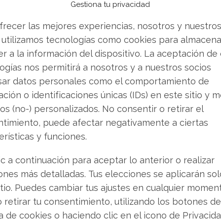
Gestiona tu privacidad
eales.
frecer las mejores experiencias, nosotros y nuestro
 utilizamos tecnologías como cookies para almacena
o y las recomendaciones
r a la información del dispositivo. La aceptación de
ogías nos permitirá a nosotros y a nuestros socios
, existe una brecha significativa entre la
sar datos personales como el comportamiento de
nalistas. El precio objetivo promedio se mantiene
ción o identificaciones únicas (IDs) en este sitio y m
encial alcista de alrededor del 25,6% desde los
os (no-) personalizados. No consentir o retirar el
nen una recomendación de "Compra Fuerte".
timiento, puede afectar negativamente a ciertas
erísticas y funciones.
ado materializarse en el comportamiento del
 peso a la evidente debilidad técnica del
ic a continuación para aceptar lo anterior o realizar
 alcance. La próxima posible catalizador para un
ones más detalladas. Tus elecciones se aplicarán so
nforme trimestral que se publicará a principios
itio. Puedes cambiar tus ajustes en cualquier momen
o retirar tu consentimiento, utilizando los botones de
ca de cookies o haciendo clic en el icono de Privacid