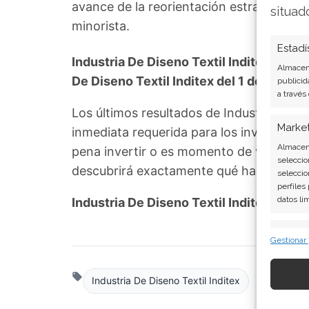
avance de la reorientación estratégica d
situad
minorista.
Estadí
Industria De Diseno Textil Inditex: ¿Co
Almacena
De Diseno Textil Inditex del 1 de agosto
publicid
a través
Los últimos resultados de Industria De D
Marke
inmediata requerida para los inversores d
Almacena
pena invertir o es momento de vender? En
seleccio
descubrirá exactamente qué hacer.
seleccio
perfiles
datos li
Industria De Diseno Textil Inditex: ¿C
Caract
Gestionar
Cotejo y
Vincular
informac
Industria De Diseno Textil Inditex