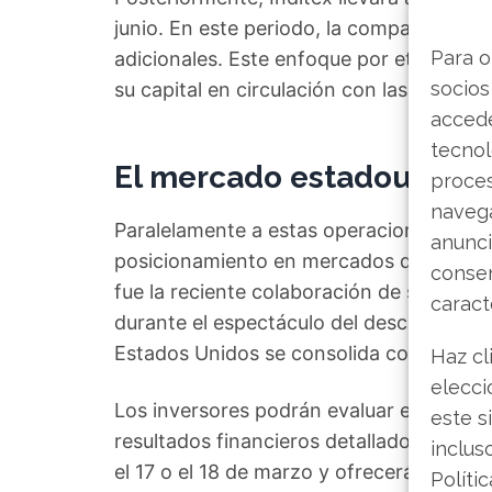
junio. En este periodo, la compañía plan
Para o
adicionales. Este enfoque por etapas pe
socios
su capital en circulación con las necesid
accede
tecnol
El mercado estadounidens
proce
navega
Paralelamente a estas operaciones corpo
anunci
posicionamiento en mercados de crecimie
consen
fue la reciente colaboración de su marca 
caract
durante el espectáculo del descanso del
Estados Unidos se consolida como un ter
Haz cl
elecci
Los inversores podrán evaluar el progres
este s
resultados financieros detallados del ej
inclus
el 17 o el 18 de marzo y ofrecerá una vi
Políti