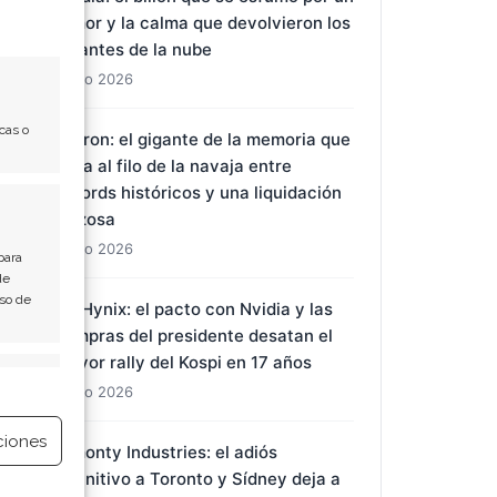
rumor y la calma que devolvieron los
gigantes de la nube
1 Ago 2026
cas o
Micron: el gigante de la memoria que
baila al filo de la navaja entre
récords históricos y una liquidación
forzosa
1 Ago 2026
para
de
Uso de
SK Hynix: el pacto con Nvidia y las
compras del presidente desatan el
mayor rally del Kospi en 17 años
e activo
1 Ago 2026
ciones
Almonty Industries: el adiós
definitivo a Toronto y Sídney deja a