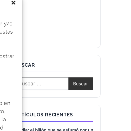
s
r y/o
 estas
ostrar
BUSCAR
lo en
to,
ARTÍCULOS RECIENTES
 la
ad
Nvidia: el billón que se esfumó por un