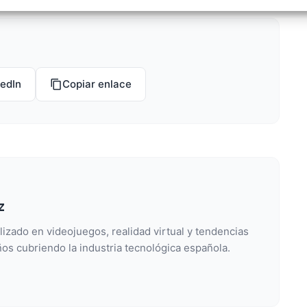
izar la seguridad, evitar y detectar fraudes, y eliminar
, Ofrecer y presentar publicidad y contenido, Guardar y
Siempr
car las preferencias de privacidad.
kedIn
Copiar enlace
z
lizado en videojuegos, realidad virtual y tendencias
os cubriendo la industria tecnológica española.