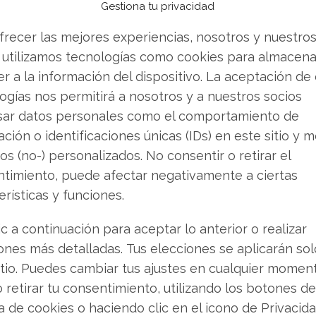
Gestiona tu privacidad
ea recomprar hasta 1,4 millones de acciones
frecer las mejores experiencias, nosotros y nuestro
rmite a la empresa alinear de manera sistemática
 utilizamos tecnologías como cookies para almacena
ades de sus marcos retributivos internos.
r a la información del dispositivo. La aceptación de
ogías nos permitirá a nosotros y a nuestros socios
e, un pilar estratégico
sar datos personales como el comportamiento de
ción o identificaciones únicas (IDs) en este sitio y m
rativas, el grupo continúa fortaleciendo su
os (no-) personalizados. No consentir o retirar el
nto clave. Un claro ejemplo de esta estrategia
timiento, puede afectar negativamente a ciertas
principal, Zara, con el artista Bad Bunny
erísticas y funciones.
 Super Bowl el domingo pasado. Para Inditex,
ritorio fundamental para su expansión futura.
ic a continuación para aceptar lo anterior o realizar
ones más detalladas. Tus elecciones se aplicarán so
o global de la empresa con la publicación de los
itio. Puedes cambiar tus ajustes en cualquier momen
ercicio 2025. Este informe está programado para
o retirar tu consentimiento, utilizando los botones de
sión clara del desempeño económico y del
ca de cookies o haciendo clic en el icono de Privacid