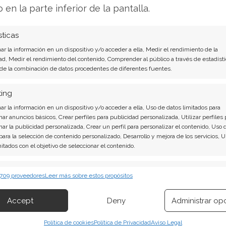
e la compañía en el competitivo sector
o en la parte inferior de la pantalla.
sticas
mprar o vender? El nuevo Análisis de Industria
r la información en un dispositivo y/o acceder a ella, Medir el rendimiento de la
 tiene la respuesta:
ad, Medir el rendimiento del contenido, Comprender al público a través de estadísti
 de la combinación de datos procedentes de diferentes fuentes.
iseno Textil Inditex son contundentes: Acción
ting
e Industria De Diseno Textil Inditex. ¿Merece la
r la información en un dispositivo y/o acceder a ella, Uso de datos limitados para
 el Análisis gratuito actual del 1 de agosto
nar anuncios básicos, Crear perfiles para publicidad personalizada, Utilizar perfiles 
nar la publicidad personalizada, Crear un perfil para personalizar el contenido, Uso 
 para la selección de contenido personalizado, Desarrollo y mejora de los servicios, 
mitados con el objetivo de seleccionar el contenido.
omprar o vender?
¡Lee más aquí!
erísticas
Siempr
 709 proveedores
Leer más sobre estos propósitos
 combinación de datos procedentes de otras fuentes de información,
 diferentes dispositivos, Identificación de dispositivos en función de la
Accept
Deny
Administrar op
ión transmitida de forma automática.
Política de cookies
Política de Privacidad
Aviso Legal