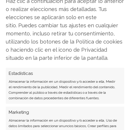
Compartir este artículo
Haz clic a continuación para aceptar lo anterior
o realizar elecciones más detalladas. Tus
Twitter
elecciones se aplicarán solo en este
sitio. Puedes cambiar tus ajustes en cualquier
Facebook
momento, incluso retirar tu consentimiento,
utilizando los botones de la Política de cookies
LinkedIn
o haciendo clic en el icono de Privacidad
situado en la parte inferior de la pantalla.
Copiar enlace
Estadísticas
Almacenar la información en un dispositivo y/o acceder a ella, Medir
el rendimiento de la publicidad, Medir el rendimiento del contenido,
Comprender al público a través de estadísticas o a través de la
combinación de datos procedentes de diferentes fuentes.
SOBRE EL AUTOR
Marketing
Carmen Ruiz López
Almacenar la información en un dispositivo y/o acceder a ella, Uso de
datos limitados para seleccionar anuncios básicos, Crear perfiles para