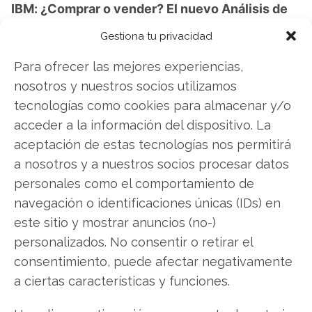
IBM: ¿Comprar o vender? El nuevo Análisis de
IBM del 8 de agosto tiene la respuesta:
Gestiona tu privacidad
Los últimos resultados de IBM son
Para ofrecer las mejores experiencias,
contundentes: Acción inmediata requerida para
nosotros y nuestros socios utilizamos
los inversores de IBM. ¿Merece la pena invertir o
tecnologías como cookies para almacenar y/o
es momento de vender? En el Análisis gratuito
acceder a la información del dispositivo. La
actual del 8 de agosto descubrirá exactamente
aceptación de estas tecnologías nos permitirá
qué hacer.
a nosotros y a nuestros socios procesar datos
personales como el comportamiento de
IBM: ¿Comprar o vender?
¡Lee más aquí!
navegación o identificaciones únicas (IDs) en
este sitio y mostrar anuncios (no-)
personalizados. No consentir o retirar el
IBM
consentimiento, puede afectar negativamente
a ciertas características y funciones.