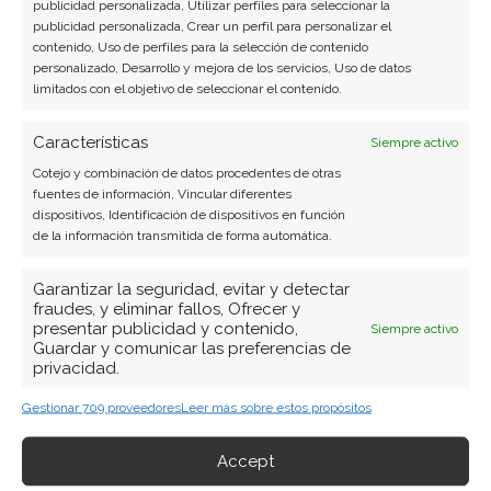
Periodista especializada en tecnología y
publicidad personalizada, Utilizar perfiles para seleccionar la
publicidad personalizada, Crear un perfil para personalizar el
transformación digital con más de 8 años de
contenido, Uso de perfiles para la selección de contenido
experiencia. Experta en inteligencia artificial,
personalizado, Desarrollo y mejora de los servicios, Uso de datos
ciberseguridad y startups tecnológicas.
limitados con el objetivo de seleccionar el contenido.
Ver todos los artículos →
Características
Siempre activo
Cotejo y combinación de datos procedentes de otras
fuentes de información, Vincular diferentes
dispositivos, Identificación de dispositivos en función
de la información transmitida de forma automática.
Garantizar la seguridad, evitar y detectar
fraudes, y eliminar fallos, Ofrecer y
presentar publicidad y contenido,
Siempre activo
Guardar y comunicar las preferencias de
privacidad.
Gestionar 709 proveedores
Leer más sobre estos propósitos
Accept