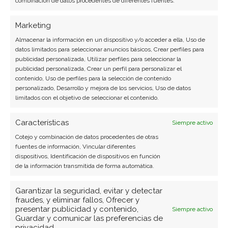
combinación de datos procedentes de diferentes fuentes.
Marketing
Almacenar la información en un dispositivo y/o acceder a ella, Uso de
datos limitados para seleccionar anuncios básicos, Crear perfiles para
publicidad personalizada, Utilizar perfiles para seleccionar la
publicidad personalizada, Crear un perfil para personalizar el
contenido, Uso de perfiles para la selección de contenido
personalizado, Desarrollo y mejora de los servicios, Uso de datos
limitados con el objetivo de seleccionar el contenido.
BUSCAR
Características
Siempre activo
Cotejo y combinación de datos procedentes de otras
fuentes de información, Vincular diferentes
dispositivos, Identificación de dispositivos en función
de la información transmitida de forma automática.
Garantizar la seguridad, evitar y detectar
ARTÍCULOS RECIENTES
fraudes, y eliminar fallos, Ofrecer y
presentar publicidad y contenido,
Siempre activo
Guardar y comunicar las preferencias de
BioNTech: Oelkers toma el timón con la misión de
privacidad.