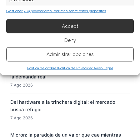
reconducir un barco que pierde fuelle
Gestionar 709 proveedores
Leer más sobre estos propósitos
7 Ago 2026
Accept
DroneShield: Citigroup entra en el capital mientras
el mercado digiere una guidance a la baja
Deny
7 Ago 2026
Administrar opciones
Nvidia: la doble cara de una acción cerca de sus
Política de cookies
Política de Privacidad
Aviso Legal
máximos, entre la apuesta por SSI y las dudas sobre
la demanda real
7 Ago 2026
Del hardware a la trinchera digital: el mercado
busca refugio
7 Ago 2026
Micron: la paradoja de un valor que cae mientras