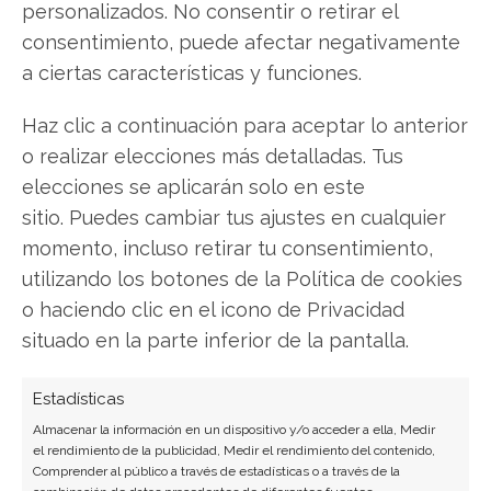
personalizados. No consentir o retirar el
consentimiento, puede afectar negativamente
a ciertas características y funciones.
SOBRE EL AUTOR
Carmen Ruiz López
Haz clic a continuación para aceptar lo anterior
Periodista especializada en tecnología y
o realizar elecciones más detalladas. Tus
transformación digital con más de 8 años de
elecciones se aplicarán solo en este
experiencia. Experta en inteligencia artificial,
sitio. Puedes cambiar tus ajustes en cualquier
ciberseguridad y startups tecnológicas.
momento, incluso retirar tu consentimiento,
Ver todos los artículos →
utilizando los botones de la Política de cookies
o haciendo clic en el icono de Privacidad
situado en la parte inferior de la pantalla.
Estadísticas
Almacenar la información en un dispositivo y/o acceder a ella, Medir
el rendimiento de la publicidad, Medir el rendimiento del contenido,
Comprender al público a través de estadísticas o a través de la