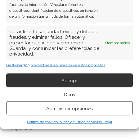
fuentes de información, Vincular diferentes
dispositivos, Identificación de dispositivos en función
de la información transmitida de forma automática.
Garantizar la seguridad, evitar y detectar
fraudes, y eliminar fallos, Ofrecer y
BUSCAR
presentar publicidad y contenido,
Siempre activo
Guardar y comunicar las preferencias de
privacidad.
Gestionar 709 proveedores
Leer más sobre estos propósitos
Accept
ARTÍCULOS RECIENTES
Deny
Micron: el gigante de la memoria que baila al filo de
Administrar opciones
la navaja entre récords históricos y una liquidación
forzosa
Política de cookies
Política de Privacidad
Aviso Legal
1 Ago 2026