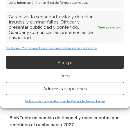
de la información transmitida de forma automática.
Garantizar la seguridad, evitar y detectar
fraudes, y eliminar fallos, Ofrecer y
presentar publicidad y contenido,
BUSCAR
Siempre activo
Guardar y comunicar las preferencias de
privacidad.
Gestionar 711 proveedores
Leer más sobre estos propósitos
Accept
ARTÍCULOS RECIENTES
Deny
Nvidia: entre alianzas de medio billón y la sombra
Administrar opciones
regulatoria de Washington
Política de cookies
Política de Privacidad
Aviso Legal
9 Ago 2026
BioNTech: un cambio de timonel y unas cuentas que
redefinen el rumbo hacia 2027