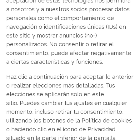
aceptación de estas tecnologías nos permitirá
aquí!
a nosotros y a nuestros socios procesar datos
personales como el comportamiento de
navegación o identificaciones únicas (IDs) en
Hims & Hers
este sitio y mostrar anuncios (no-)
personalizados. No consentir o retirar el
consentimiento, puede afectar negativamente
Compartir este artículo
a ciertas características y funciones.
Haz clic a continuación para aceptar lo anterior
Twitter
o realizar elecciones más detalladas. Tus
Facebook
elecciones se aplicarán solo en este
sitio. Puedes cambiar tus ajustes en cualquier
LinkedIn
momento, incluso retirar tu consentimiento,
utilizando los botones de la Política de cookies
Copiar enlace
o haciendo clic en el icono de Privacidad
situado en la parte inferior de la pantalla.