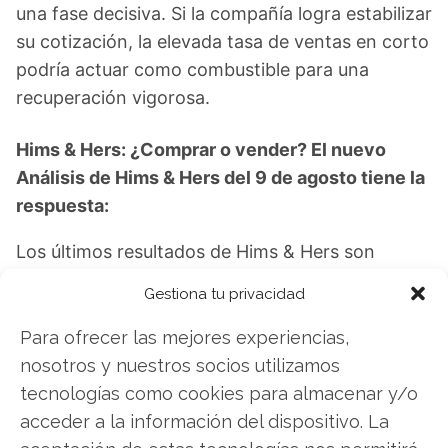
una fase decisiva. Si la compañía logra estabilizar
su cotización, la elevada tasa de ventas en corto
podría actuar como combustible para una
recuperación vigorosa.
Hims & Hers: ¿Comprar o vender? El nuevo
Análisis de Hims & Hers del 9 de agosto tiene la
respuesta:
Los últimos resultados de Hims & Hers son
contundentes: Acción inmediata requerida para
Gestiona tu privacidad
los inversores de Hims & Hers. ¿Merece la pena
invertir o es momento de vender? En el Análisis
Para ofrecer las mejores experiencias,
gratuito actual del 9 de agosto descubrirá
nosotros y nuestros socios utilizamos
exactamente qué hacer.
tecnologías como cookies para almacenar y/o
acceder a la información del dispositivo. La
Hims & Hers: ¿Comprar o vender?
¡Lee más