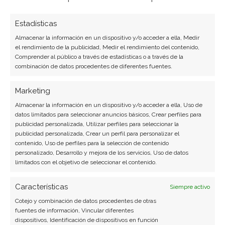
Estadísticas
Almacenar la información en un dispositivo y/o acceder a ella, Medir
el rendimiento de la publicidad, Medir el rendimiento del contenido,
Comprender al público a través de estadísticas o a través de la
SOBRE EL AUTOR
combinación de datos procedentes de diferentes fuentes.
Carmen Ruiz López
Marketing
Periodista especializada en tecnología y
Almacenar la información en un dispositivo y/o acceder a ella, Uso de
transformación digital con más de 8 años de
datos limitados para seleccionar anuncios básicos, Crear perfiles para
experiencia. Experta en inteligencia artificial,
publicidad personalizada, Utilizar perfiles para seleccionar la
ciberseguridad y startups tecnológicas.
publicidad personalizada, Crear un perfil para personalizar el
contenido, Uso de perfiles para la selección de contenido
personalizado, Desarrollo y mejora de los servicios, Uso de datos
Ver todos los artículos →
limitados con el objetivo de seleccionar el contenido.
Características
Siempre activo
Cotejo y combinación de datos procedentes de otras
fuentes de información, Vincular diferentes
dispositivos, Identificación de dispositivos en función