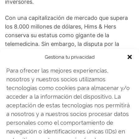
inversores.
Con una capitalización de mercado que supera
los 8.000 millones de dólares, Hims & Hers
conserva su estatus como gigante de la
telemedicina. Sin embargo, la disputa por la
supremacía del sector acaba de entrar en una
Gestiona tu privacidad
fase decisiva.
Para ofrecer las mejores experiencias,
Hims & Hers: ¿Comprar o vender? El nuevo
nosotros y nuestros socios utilizamos
Análisis de Hims & Hers del 2 de agosto tiene la
tecnologías como cookies para almacenar y/o
respuesta:
acceder a la información del dispositivo. La
aceptación de estas tecnologías nos permitirá
Los últimos resultados de Hims & Hers son
a nosotros y a nuestros socios procesar datos
contundentes: Acción inmediata requerida para
personales como el comportamiento de
los inversores de Hims & Hers. ¿Merece la pena
navegación o identificaciones únicas (IDs) en
invertir o es momento de vender? En el Análisis