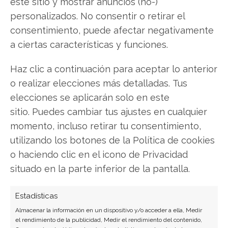
este sitio y mostrar anuncios (no-)
gratuito actual del 2 de agosto descubrirá
personalizados. No consentir o retirar el
exactamente qué hacer.
consentimiento, puede afectar negativamente
a ciertas características y funciones.
Hims & Hers: ¿Comprar o vender?
¡Lee más
aquí!
Haz clic a continuación para aceptar lo anterior
o realizar elecciones más detalladas. Tus
elecciones se aplicarán solo en este
Hims & Hers
sitio. Puedes cambiar tus ajustes en cualquier
momento, incluso retirar tu consentimiento,
utilizando los botones de la Política de cookies
Compartir este artículo
o haciendo clic en el icono de Privacidad
situado en la parte inferior de la pantalla.
Twitter
Estadísticas
Facebook
Almacenar la información en un dispositivo y/o acceder a ella, Medir
el rendimiento de la publicidad, Medir el rendimiento del contenido,
LinkedIn