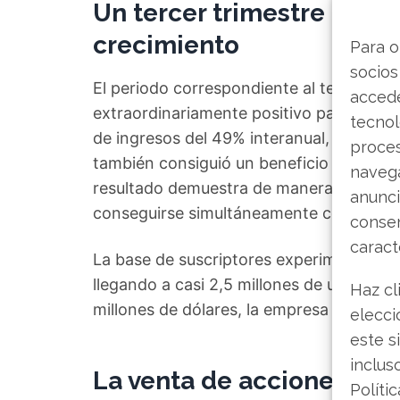
Un tercer trimestre marca
crecimiento
Para o
socios
El periodo correspondiente al tercer trim
accede
extraordinariamente positivo para Hims
tecnol
de ingresos del 49% interanual, alcanzan
proce
también consiguió un beneficio neto de 
navega
resultado demuestra de manera tangible
anunci
conseguirse simultáneamente con la rent
consen
caract
La base de suscriptores experimentó un 
llegando a casi 2,5 millones de usuarios
Haz cl
millones de dólares, la empresa confirma
elecci
este s
inclus
La venta de acciones: ¿Se
Políti