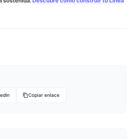
ma sostenida.
Descubre cómo construir tu Línea
kedIn
Copiar enlace