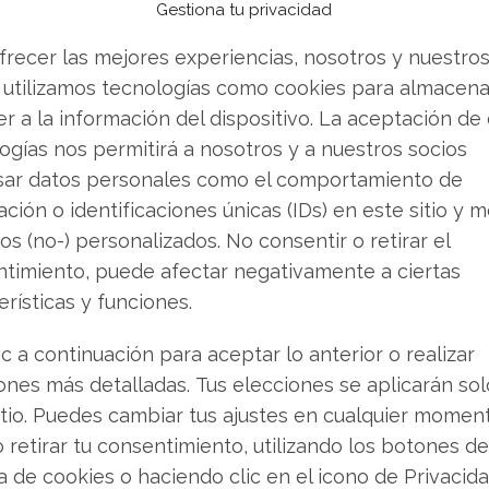
do por la rentabilidad y el
Gestiona tu privacidad
frecer las mejores experiencias, nosotros y nuestro
 utilizamos tecnologías como cookies para almacena
estre del ejercicio 2025 ha sido
r a la información del dispositivo. La aceptación de
 & Hers. La compañía no solo logró un aumento
ogías nos permitirá a nosotros y a nuestros socios
do casi 600 millones de dólares, sino que
sar datos personales como el comportamiento de
aproximadamente 16 millones de dólares. Este
ción o identificaciones únicas (IDs) en este sitio y m
 que el crecimiento acelerado puede
os (no-) personalizados. No consentir o retirar el
abilidad.
timiento, puede afectar negativamente a ciertas
erísticas y funciones.
crecimiento del 21% en los últimos doce meses,
. Con un EBITDA ajustado que superó los 78
ic a continuación para aceptar lo anterior o realizar
 la escalabilidad de su modelo de negocio.
ones más detalladas. Tus elecciones se aplicarán so
itio. Puedes cambiar tus ajustes en cualquier momen
o retirar tu consentimiento, utilizando los botones de
ñal de alerta o gestión
ca de cookies o haciendo clic en el icono de Privacid