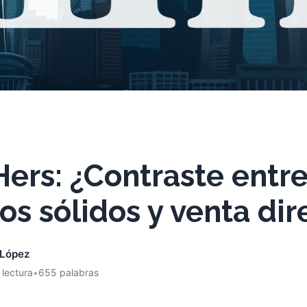
ers: ¿Contraste entr
os sólidos y venta dir
 López
 lectura
•
655 palabras