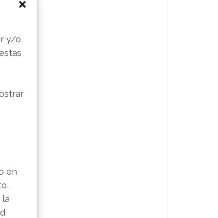
s
r y/o
 estas
ostrar
lo en
to,
 la
ad