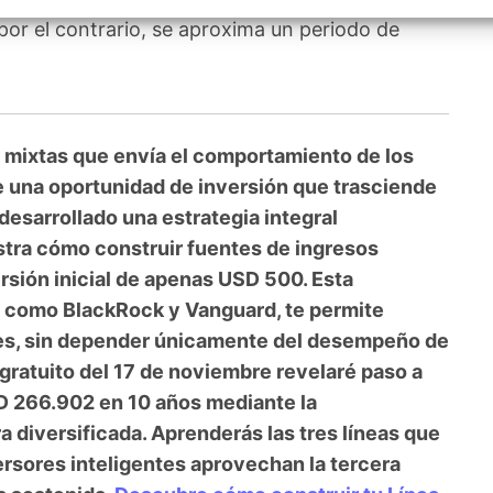
izar la seguridad, evitar y detectar fraudes, y eliminar
, Ofrecer y presentar publicidad y contenido, Guardar y
por el contrario, se aproxima un periodo de
Siempr
car las preferencias de privacidad.
 mixtas que envía el comportamiento de los
re una oportunidad de inversión que trasciende
 desarrollado una estrategia integral
tra cómo construir fuentes de ingresos
sión inicial de apenas USD 500. Esta
os como BlackRock y Vanguard, te permite
es, sin depender únicamente del desempeño de
 gratuito del 17 de noviembre revelaré paso a
 266.902 en 10 años mediante la
a diversificada. Aprenderás las tres líneas que
rsores inteligentes aprovechan la tercera