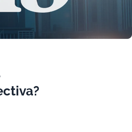
e
ectiva?