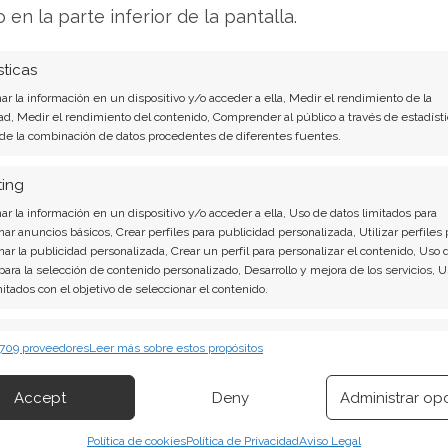
o en la parte inferior de la pantalla.
 10 de noviembre de 2025 se conoció que Soleil
sticas
ñía, tiene previsto vender 2.637 acciones.
r la información en un dispositivo y/o acceder a ella, Medir el rendimiento de la
ro de un plan de trading preestablecido, el
ad, Medir el rendimiento del contenido, Comprender al público a través de estadísti
 de la combinación de datos procedentes de diferentes fuentes.
d. ¿Por qué realizar esta venta precisamente
ting
r la información en un dispositivo y/o acceder a ella, Uso de datos limitados para
ximadamente un 46% por debajo del máximo
nar anuncios básicos, Crear perfiles para publicidad personalizada, Utilizar perfiles 
esempeño operativo. Esto lleva a preguntarse si
nar la publicidad personalizada, Crear un perfil para personalizar el contenido, Uso 
 para la selección de contenido personalizado, Desarrollo y mejora de los servicios, 
 consolidación o si, simplemente, la ejecutiva
mitados con el objetivo de seleccionar el contenido.
utinaria.
erísticas
Siempr
 709 proveedores
Leer más sobre estos propósitos
strales sobresalientes y una venta de acciones
 combinación de datos procedentes de otras fuentes de información,
 diferentes dispositivos, Identificación de dispositivos en función de la
ión de notable contraste. Los fundamentos
Accept
Deny
Administrar op
ión transmitida de forma automática.
isposición a vender títulos por parte de una
Política de cookies
Política de Privacidad
Aviso Legal
 los inversores. La cuestión ahora es si la