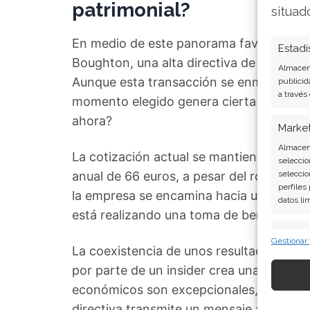
patrimonial?
situad
En medio de este panorama favorable, el
Estadí
Boughton, una alta directiva de la compa
Almacena
Aunque esta transacción se enmarca dent
publicid
a través
momento elegido genera cierta curiosida
ahora?
Marke
Almacena
La cotización actual se mantiene apro
seleccio
anual de 66 euros, a pesar del robusto d
seleccio
perfiles
la empresa se encamina hacia una fase de
datos li
está realizando una toma de beneficios r
Caract
Gestionar
La coexistencia de unos resultados trime
Cotejo y
Vincular
por parte de un insider crea una situac
informac
económicos son excepcionales, pero la d
directiva transmite un mensaje ambiguo a