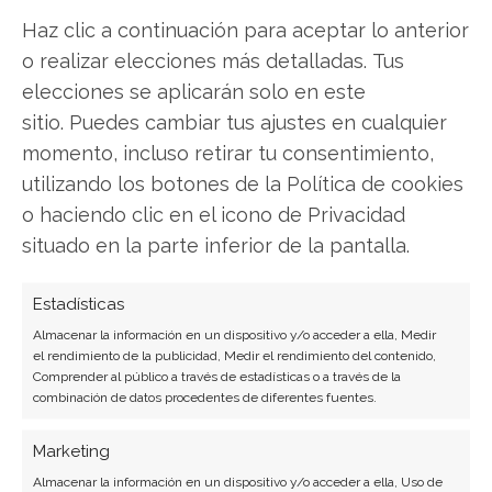
Haz clic a continuación para aceptar lo anterior
SOBRE EL AUTOR
o realizar elecciones más detalladas. Tus
Laura Fernández Silva
elecciones se aplicarán solo en este
Analista tecnológica enfocada en innovación digital,
sitio. Puedes cambiar tus ajustes en cualquier
comercio electrónico y aplicaciones móviles.
momento, incluso retirar tu consentimiento,
Colaboradora habitual en medios especializados
utilizando los botones de la Política de cookies
del sector tech.
o haciendo clic en el icono de Privacidad
Ver todos los artículos →
situado en la parte inferior de la pantalla.
Estadísticas
Almacenar la información en un dispositivo y/o acceder a ella, Medir
el rendimiento de la publicidad, Medir el rendimiento del contenido,
Comprender al público a través de estadísticas o a través de la
combinación de datos procedentes de diferentes fuentes.
Marketing
Almacenar la información en un dispositivo y/o acceder a ella, Uso de