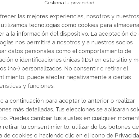
Gestiona tu privacidad
con FilesOverMiles
frecer las mejores experiencias, nosotros y nuestro
 utilizamos tecnologías como cookies para almacena
transferencias de archivos grandes
a través de
r a la información del dispositivo. La aceptación de
 la instalación de un software P2P o la
ogías nos permitirá a nosotros y a nuestros socios
 esto es necesario para poder utilizar
sar datos personales como el comportamiento de
una de las soluciones más sencillas y eficientes
ción o identificaciones únicas (IDs) en este sitio y m
ndes se refiere.
os (no-) personalizados. No consentir o retirar el
egador Web dotado con Flash. Y no es necesario
timiento, puede afectar negativamente a ciertas
a poder aprovechar este recurso. Con dos clics
erísticas y funciones.
ic a continuación para aceptar lo anterior o realizar
ones más detalladas. Tus elecciones se aplicarán so
ervicios diseñados con el propósito de enviar
itio. Puedes cambiar tus ajustes en cualquier momen
a posibilidad de realizar la tarea sin ningún
o retirar tu consentimiento, utilizando los botones de
en el proceso.
ca de cookies o haciendo clic en el icono de Privacid