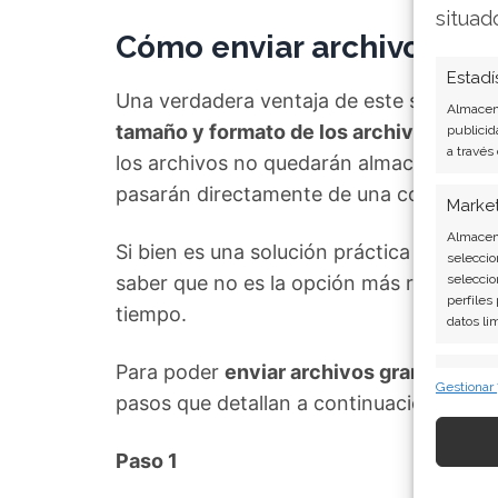
situad
Cómo enviar archivos con
Estadí
Una verdadera ventaja de este servicio 
Almacena
tamaño y formato de los archivos a trans
publicid
a través
los archivos no quedarán almacenados e
pasarán directamente de una computadora
Marke
Almacena
Si bien es una solución práctica y de ex
seleccio
saber que no es la opción más rápida de
seleccio
perfiles
tiempo.
datos li
Para poder
enviar archivos grandes med
Caract
Gestionar
pasos que detallan a continuación:
Cotejo y
Vincular
informac
Paso 1