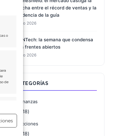
DroneShield: el mercado castiga la
brecha entre el récord de ventas y la
prudencia de la guía
1 Ago 2026
cas o
BioNTech: la semana que condensa
tres frentes abiertos
1 Ago 2026
para
de
Uso de
CATEGORÍAS
Finanzas
e activo
(4.118)
ciones
Acciones
(4.118)