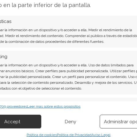
o en la parte inferior de la pantalla.
 FilesOverMiles
sticas
es que
no existe ningún tipo de límite en el
r la información en un dispositivo y/o acceder a ella, Medir el rendimiento de la
ferir,
y el usuario tiene la tranquilidad de que
ad, Medir el rendimiento del contenido, Comprender al público a través de estadísti
 de la combinación de datos procedentes de diferentes fuentes.
n ningún servidor o emplazamiento, sino que
 a otra, ésa es la función de FilesOverMiles.
ting
r la información en un dispositivo y/o acceder a ella, Uso de datos limitados para
trema sencillez, como potencial usuario debes
nar anuncios básicos, Crear perfiles para publicidad personalizada, Utilizar perfiles 
 todas: la transferencia puede demorar cierto
nar la publicidad personalizada, Crear un perfil para personalizar el contenido, Uso 
 para la selección de contenido personalizado, Desarrollo y mejora de los servicios, 
mitados con el objetivo de seleccionar el contenido.
iante FilesOverMiles,
debemos seguir los
erísticas
Siempr
 709 proveedores
Leer más sobre estos propósitos
 combinación de datos procedentes de otras fuentes de información,
 diferentes dispositivos, Identificación de dispositivos en función de la
Accept
Deny
Administrar op
ión transmitida de forma automática.
Política de cookies
Política de Privacidad
Aviso Legal