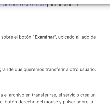
izar la seguridad, evitar y detectar fraudes, y eliminar
lsar sobre este enlace
para acceder a
, Ofrecer y presentar publicidad y contenido, Guardar y
Siempr
car las preferencias de privacidad.
s sobre el botón
“Examinar”,
ubicado al lado de
grande que queremos transferir a otro usuario.
 el archivo en transferirse, el servicio crea un
 el botón derecho del mouse y pulsar sobre la