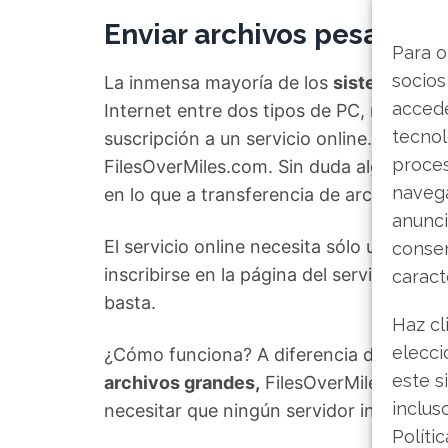
Enviar archivos pesados 
Para o
socios
La inmensa mayoría de los
sistemas de 
accede
Internet entre dos tipos de PC, necesitan
tecnol
suscripción a un servicio online. Nada de
proce
FilesOverMiles.com. Sin duda alguna, es 
navega
en lo que a transferencia de archivos gra
anunci
El servicio online necesita sólo un nav
consen
inscribirse en la página del servicio par
caract
basta.
Haz cl
elecci
¿Cómo funciona? A diferencia de otros
s
este s
archivos grandes,
FilesOverMiles ofrece l
inclus
necesitar que ningún servidor interfiera 
Políti