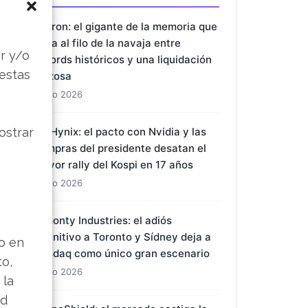
Micron: el gigante de la memoria que
s
baila al filo de la navaja entre
r y/o
récords históricos y una liquidación
 estas
forzosa
1 Ago 2026
ostrar
SK Hynix: el pacto con Nvidia y las
compras del presidente desatan el
mayor rally del Kospi en 17 años
1 Ago 2026
Almonty Industries: el adiós
definitivo a Toronto y Sídney deja a
lo en
Nasdaq como único gran escenario
to,
1 Ago 2026
 la
ad