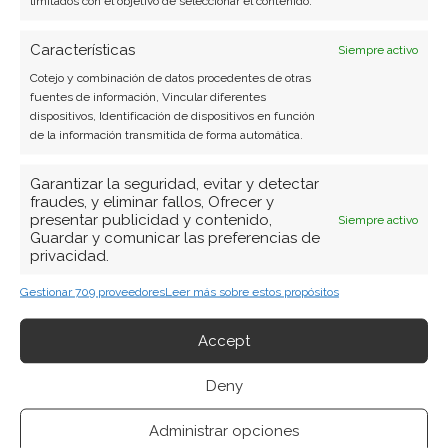
limitados con el objetivo de seleccionar el contenido.
Características
Siempre activo
Cotejo y combinación de datos procedentes de otras
fuentes de información, Vincular diferentes
dispositivos, Identificación de dispositivos en función
ARTÍCULOS RECIENTES
de la información transmitida de forma automática.
Nvidia: el pulso entre la euforia por el ecosistema y
Garantizar la seguridad, evitar y detectar
la prudencia de los insiders
fraudes, y eliminar fallos, Ofrecer y
presentar publicidad y contenido,
Siempre activo
8 Ago 2026
Guardar y comunicar las preferencias de
privacidad.
Micron: la memoria que vende todo su futuro
Gestionar 709 proveedores
Leer más sobre estos propósitos
mientras el mercado castiga su presente
7 Ago 2026
Accept
BYD: el desafío de sostener el ritmo que exige su
Deny
propio objetivo anual
Administrar opciones
7 Ago 2026