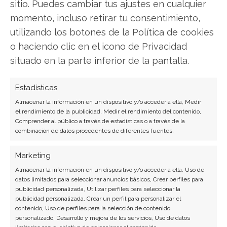
SOBRE EL AUTOR
sitio. Puedes cambiar tus ajustes en cualquier
Javier Martínez González
momento, incluso retirar tu consentimiento,
utilizando los botones de la Política de cookies
Ingeniero de software convertido en escritor
o haciendo clic en el icono de Privacidad
tecnológico. Analiza las últimas tendencias en
hardware, software empresarial y computación en
situado en la parte inferior de la pantalla.
la nube.
Estadísticas
Ver todos los artículos →
Almacenar la información en un dispositivo y/o acceder a ella, Medir
el rendimiento de la publicidad, Medir el rendimiento del contenido,
Comprender al público a través de estadísticas o a través de la
combinación de datos procedentes de diferentes fuentes.
Marketing
Almacenar la información en un dispositivo y/o acceder a ella, Uso de
datos limitados para seleccionar anuncios básicos, Crear perfiles para
publicidad personalizada, Utilizar perfiles para seleccionar la
publicidad personalizada, Crear un perfil para personalizar el
contenido, Uso de perfiles para la selección de contenido
BUSCAR
personalizado, Desarrollo y mejora de los servicios, Uso de datos