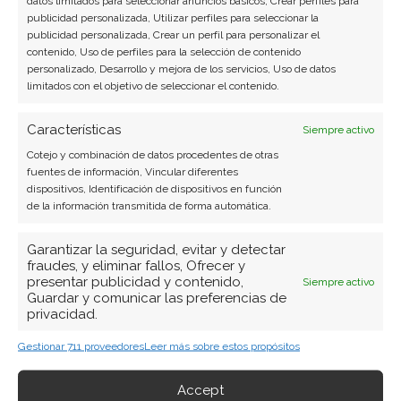
datos limitados para seleccionar anuncios básicos, Crear perfiles para
publicidad personalizada, Utilizar perfiles para seleccionar la
Javier Martínez González
publicidad personalizada, Crear un perfil para personalizar el
contenido, Uso de perfiles para la selección de contenido
Ingeniero de software convertido en escritor
personalizado, Desarrollo y mejora de los servicios, Uso de datos
tecnológico. Analiza las últimas tendencias en
limitados con el objetivo de seleccionar el contenido.
hardware, software empresarial y computación en
la nube.
Características
Siempre activo
Cotejo y combinación de datos procedentes de otras
Ver todos los artículos →
fuentes de información, Vincular diferentes
dispositivos, Identificación de dispositivos en función
de la información transmitida de forma automática.
Garantizar la seguridad, evitar y detectar
fraudes, y eliminar fallos, Ofrecer y
presentar publicidad y contenido,
Siempre activo
Guardar y comunicar las preferencias de
privacidad.
Gestionar 711 proveedores
Leer más sobre estos propósitos
Accept