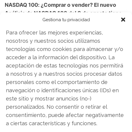
NASDAQ 100: ¿Comprar o vender? El nuevo
Análisis de NASDAQ 100 del 8 de agosto tiene
Gestiona tu privacidad
la respuesta:
Para ofrecer las mejores experiencias,
Los últimos resultados de NASDAQ 100 son
nosotros y nuestros socios utilizamos
contundentes: Acción inmediata requerida para
tecnologías como cookies para almacenar y/o
los inversores de NASDAQ 100. ¿Merece la pena
acceder a la información del dispositivo. La
invertir o es momento de vender? En el Análisis
aceptación de estas tecnologías nos permitirá
gratuito actual del 8 de agosto descubrirá
a nosotros y a nuestros socios procesar datos
exactamente qué hacer.
personales como el comportamiento de
NASDAQ 100: ¿Comprar o vender?
¡Lee más
navegación o identificaciones únicas (IDs) en
aquí!
este sitio y mostrar anuncios (no-)
personalizados. No consentir o retirar el
consentimiento, puede afectar negativamente
a ciertas características y funciones.
NASDAQ 100