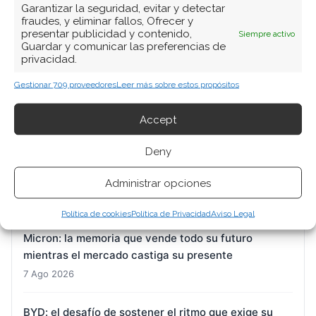
Garantizar la seguridad, evitar y detectar
BUSCAR
fraudes, y eliminar fallos, Ofrecer y
presentar publicidad y contenido,
Siempre activo
Guardar y comunicar las preferencias de
privacidad.
Gestionar 709 proveedores
Leer más sobre estos propósitos
Accept
ARTÍCULOS RECIENTES
Deny
Nvidia: el pulso entre la euforia por el ecosistema y
la prudencia de los insiders
Administrar opciones
8 Ago 2026
Política de cookies
Política de Privacidad
Aviso Legal
Micron: la memoria que vende todo su futuro
mientras el mercado castiga su presente
7 Ago 2026
BYD: el desafío de sostener el ritmo que exige su