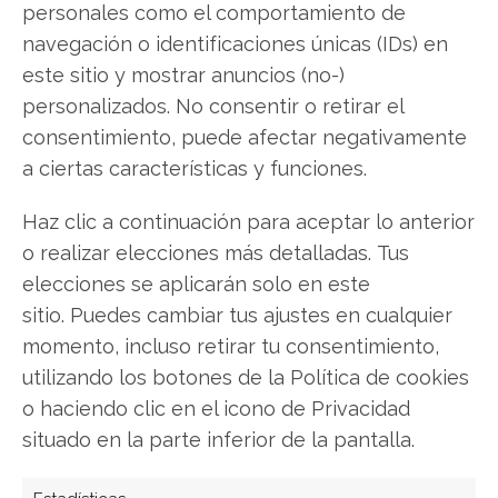
personales como el comportamiento de
Facebook
navegación o identificaciones únicas (IDs) en
este sitio y mostrar anuncios (no-)
LinkedIn
personalizados. No consentir o retirar el
consentimiento, puede afectar negativamente
Copiar enlace
a ciertas características y funciones.
Haz clic a continuación para aceptar lo anterior
o realizar elecciones más detalladas. Tus
elecciones se aplicarán solo en este
sitio. Puedes cambiar tus ajustes en cualquier
momento, incluso retirar tu consentimiento,
SOBRE EL AUTOR
Laura Fernández Silva
utilizando los botones de la Política de cookies
o haciendo clic en el icono de Privacidad
Analista tecnológica enfocada en innovación digital,
situado en la parte inferior de la pantalla.
comercio electrónico y aplicaciones móviles.
Colaboradora habitual en medios especializados
del sector tech.