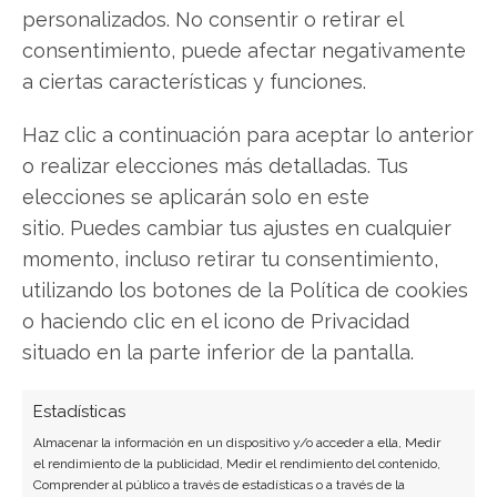
personalizados. No consentir o retirar el
LinkedIn
consentimiento, puede afectar negativamente
a ciertas características y funciones.
Copiar enlace
Haz clic a continuación para aceptar lo anterior
o realizar elecciones más detalladas. Tus
elecciones se aplicarán solo en este
sitio. Puedes cambiar tus ajustes en cualquier
momento, incluso retirar tu consentimiento,
SOBRE EL AUTOR
utilizando los botones de la Política de cookies
Miguel Ángel Torres Díaz
o haciendo clic en el icono de Privacidad
situado en la parte inferior de la pantalla.
Periodista de tecnología especializado en
videojuegos, realidad virtual y tendencias de
consumo digital. Más de 10 años cubriendo la
Estadísticas
industria tecnológica española.
Almacenar la información en un dispositivo y/o acceder a ella, Medir
el rendimiento de la publicidad, Medir el rendimiento del contenido,
Ver todos los artículos →
Comprender al público a través de estadísticas o a través de la