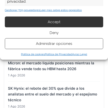
privacidad.
El MSCI World ETF cierra una semana de doble filo:
Gestionar 709 proveedores
Leer más sobre estos propósitos
la Fed agita los cimientos y la nube tecnológica
sostiene el índice
Accept
2 Ago 2026
Deny
Nvidia: el rebote que reconcilia dos narrativas
opuestas
Administrar opciones
2 Ago 2026
Política de cookies
Política de Privacidad
Aviso Legal
Micron: el mercado liquida posiciones mientras la
fábrica vende todo su HBM hasta 2026
1 Ago 2026
SK Hynix: el rebote del 30% que divide a los
analistas entre el suelo del mercado y el espejismo
técnico
1 Ago 2026