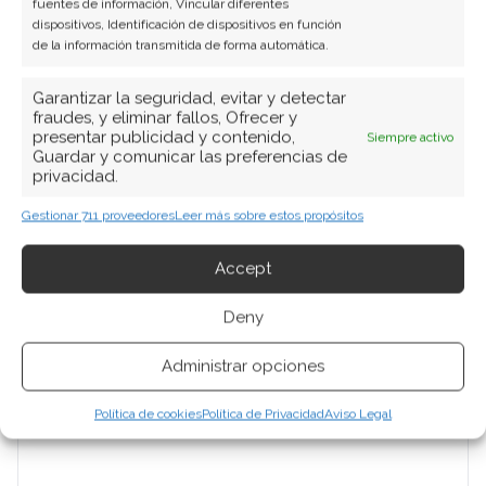
fuentes de información, Vincular diferentes
Periodista de tecnología especializado en
dispositivos, Identificación de dispositivos en función
videojuegos, realidad virtual y tendencias de
de la información transmitida de forma automática.
consumo digital. Más de 10 años cubriendo la
industria tecnológica española.
Garantizar la seguridad, evitar y detectar
fraudes, y eliminar fallos, Ofrecer y
presentar publicidad y contenido,
Siempre activo
Ver todos los artículos →
Guardar y comunicar las preferencias de
privacidad.
Gestionar 711 proveedores
Leer más sobre estos propósitos
Accept
Deny
Administrar opciones
Política de cookies
Política de Privacidad
Aviso Legal