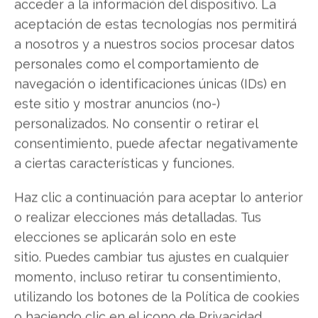
acceder a la información del dispositivo. La
propia "línea dorada" de ingresos pasivos, una
aceptación de estas tecnologías nos permitirá
fuente de capital que funciona incluso durante
a nosotros y a nuestros socios procesar datos
las crisis de mercado. Aprenderás
personales como el comportamiento de
concretamente cómo transformar una inversión
navegación o identificaciones únicas (IDs) en
inicial de USD 500 en un sistema de generación
este sitio y mostrar anuncios (no-)
de riqueza sostenido en el tiempo, con riesgo
personalizados. No consentir o retirar el
reducido y resultados medibles. Esta estrategia
consentimiento, puede afectar negativamente
te permitirá no solo proteger tu capital durante
a ciertas características y funciones.
volatilidades como la actual de Coinbase, sino
multiplicarlo sistemáticamente.
Descubre cómo
Haz clic a continuación para aceptar lo anterior
construir tu línea dorada de ingresos
o realizar elecciones más detalladas. Tus
elecciones se aplicarán solo en este
sitio. Puedes cambiar tus ajustes en cualquier
Coinbase
momento, incluso retirar tu consentimiento,
utilizando los botones de la Política de cookies
o haciendo clic en el icono de Privacidad