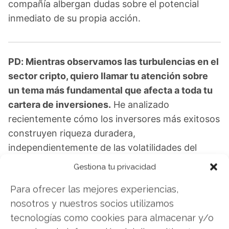
compañía albergan dudas sobre el potencial
inmediato de su propia acción.
PD: Mientras observamos las turbulencias en el
sector cripto, quiero llamar tu atención sobre
un tema más fundamental que afecta a toda tu
cartera de inversiones.
He analizado
recientemente cómo los inversores más exitosos
construyen riqueza duradera,
independientemente de las volatilidades del
mercado, y descubrí que existe una estrategia
Gestiona tu privacidad
específica que utilizan fondos como BlackRock y
Para ofrecer las mejores experiencias,
Vanguard para generar ingresos
nosotros y nuestros socios utilizamos
complementarios. En mi webinar gratuito del 17
tecnologías como cookies para almacenar y/o
de noviembre te muestro cómo construir tu