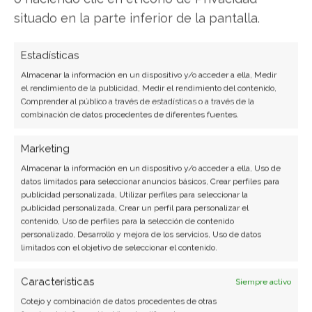
Compartir este artículo
situado en la parte inferior de la pantalla.
Twitter
Estadísticas
Almacenar la información en un dispositivo y/o acceder a ella, Medir
Facebook
el rendimiento de la publicidad, Medir el rendimiento del contenido,
Comprender al público a través de estadísticas o a través de la
combinación de datos procedentes de diferentes fuentes.
LinkedIn
Marketing
Copiar enlace
Almacenar la información en un dispositivo y/o acceder a ella, Uso de
datos limitados para seleccionar anuncios básicos, Crear perfiles para
publicidad personalizada, Utilizar perfiles para seleccionar la
publicidad personalizada, Crear un perfil para personalizar el
contenido, Uso de perfiles para la selección de contenido
personalizado, Desarrollo y mejora de los servicios, Uso de datos
limitados con el objetivo de seleccionar el contenido.
SOBRE EL AUTOR
Características
Siempre activo
Miguel Ángel Torres Díaz
Cotejo y combinación de datos procedentes de otras