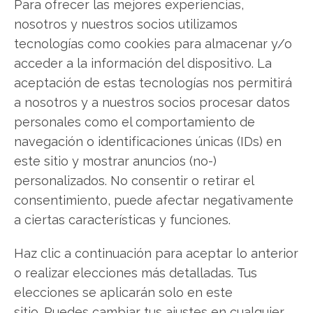
Para ofrecer las mejores experiencias,
nosotros y nuestros socios utilizamos
tecnologías como cookies para almacenar y/o
Cisco
acceder a la información del dispositivo. La
aceptación de estas tecnologías nos permitirá
a nosotros y a nuestros socios procesar datos
Compartir este artículo
personales como el comportamiento de
Twitter
navegación o identificaciones únicas (IDs) en
este sitio y mostrar anuncios (no-)
Facebook
personalizados. No consentir o retirar el
consentimiento, puede afectar negativamente
LinkedIn
a ciertas características y funciones.
Copiar enlace
Haz clic a continuación para aceptar lo anterior
o realizar elecciones más detalladas. Tus
elecciones se aplicarán solo en este
sitio. Puedes cambiar tus ajustes en cualquier