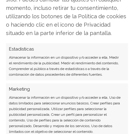
momento, incluso retirar tu consentimiento,
utilizando los botones de la Política de cookies
o haciendo clic en el icono de Privacidad
SOBRE EL AUTOR
situado en la parte inferior de la pantalla.
Carmen Ruiz López
Periodista especializada en tecnología y
Estadísticas
transformación digital con más de 8 años de
Almacenar la información en un dispositivo y/o acceder a ella, Medir
experiencia. Experta en inteligencia artificial,
el rendimiento de la publicidad, Medir el rendimiento del contenido,
ciberseguridad y startups tecnológicas.
Comprender al público a través de estadísticas o a través de la
combinación de datos procedentes de diferentes fuentes.
Ver todos los artículos →
Marketing
Almacenar la información en un dispositivo y/o acceder a ella, Uso de
datos limitados para seleccionar anuncios básicos, Crear perfiles para
publicidad personalizada, Utilizar perfiles para seleccionar la
publicidad personalizada, Crear un perfil para personalizar el
contenido, Uso de perfiles para la selección de contenido
personalizado, Desarrollo y mejora de los servicios, Uso de datos
limitados con el objetivo de seleccionar el contenido.