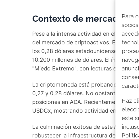
Para o
Contexto de mercado y p
socios
Pese a la intensa actividad en el desarrol
accede
del mercado de criptoactivos. En el mom
tecnol
los 0,28 dólares estadounidenses, con 
proce
10.200 millones de dólares. El índice
navega
Fea
"Miedo Extremo", con lecturas entre 7 y 
anunci
consen
La criptomoneda está probando actualme
caract
0,27 y 0,28 dólares. No obstante, actor
Haz cl
posiciones en ADA. Recientemente, la re
elecci
USDCx, mostrando actividad en su ecos
este s
La culminación exitosa de este
hard fork
inclus
robustecer la infraestructura de cara al 
Políti