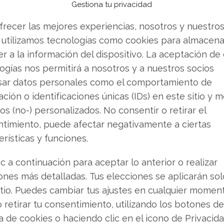
Gestiona tu privacidad
frecer las mejores experiencias, nosotros y nuestro
erspectivas
 utilizamos tecnologías como cookies para almacena
lo, el token nativo ADA refleja la cautela general
r a la información del dispositivo. La aceptación de
ento de la redacción, ADA cotiza alrededor de
ogías nos permitirá a nosotros y a nuestros socios
una capitalización de mercado aproximada de
sar datos personales como el comportamiento de
ción o identificaciones únicas (IDs) en este sitio y m
r & Greed
se mantiene en niveles que indican
12 puntos.
os (no-) personalizados. No consentir o retirar el
timiento, puede afectar negativamente a ciertas
nte una zona de soporte crítica situada entre
erísticas y funciones.
es institucionales como Grayscale mantienen sus
ic a continuación para aceptar lo anterior o realizar
d también vio la acuñación de tokens nativos
ones más detalladas. Tus elecciones se aplicarán so
istema DeFi.
itio. Puedes cambiar tus ajustes en cualquier momen
o retirar tu consentimiento, utilizando los botones de
se considera un paso fundamental para
próximo gran objetivo: el lanzamiento en la red
ca de cookies o haciendo clic en el icono de Privacid