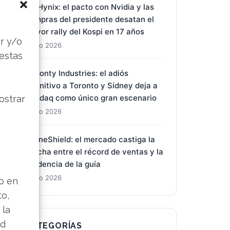
SK Hynix: el pacto con Nvidia y las
compras del presidente desatan el
s
mayor rally del Kospi en 17 años
r y/o
1 Ago 2026
 estas
Almonty Industries: el adiós
definitivo a Toronto y Sídney deja a
Nasdaq como único gran escenario
ostrar
1 Ago 2026
DroneShield: el mercado castiga la
brecha entre el récord de ventas y la
prudencia de la guía
1 Ago 2026
lo en
to,
 la
ad
CATEGORÍAS