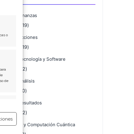
Finanzas
(4.119)
cas o
Acciones
(4.119)
Tecnología y Software
(682)
para
de
Análisis
Uso de
(670)
e activo
Resultados
(432)
ciones
IA y Computación Cuántica