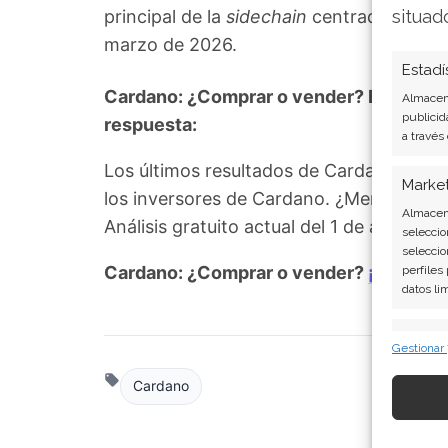
principal de la
sidechain
centrada en la p
situad
marzo de 2026.
Estadí
Cardano: ¿Comprar o vender? El nuevo A
Almacena
publicid
respuesta:
a través
Los últimos resultados de Cardano son 
Marke
los inversores de Cardano. ¿Merece la p
Almacena
Análisis gratuito actual del 1 de agosto
seleccio
seleccio
Cardano: ¿Comprar o vender?
¡Lee más
perfiles
datos li
Caract
Gestionar
Cotejo y
Cardano
Vincular
informac