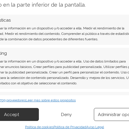
rivacidad, "Midnight", previsto para finales de
o en la parte inferior de la pantalla.
sticas
nálisis de Cardano del 1 de agosto tiene la
r la información en un dispositivo y/o acceder a ella, Medir el rendimiento de la
ad, Medir el rendimiento del contenido, Comprender al público a través de estadísti
 de la combinación de datos procedentes de diferentes fuentes.
contundentes: Acción inmediata requerida para
ting
ena invertir o es momento de vender? En el
r la información en un dispositivo y/o acceder a ella, Uso de datos limitados para
 descubrirá exactamente qué hacer.
nar anuncios básicos, Crear perfiles para publicidad personalizada, Utilizar perfiles 
nar la publicidad personalizada, Crear un perfil para personalizar el contenido, Uso 
 aquí!
 para la selección de contenido personalizado, Desarrollo y mejora de los servicios, 
mitados con el objetivo de seleccionar el contenido.
erísticas
Siempr
 709 proveedores
Leer más sobre estos propósitos
 combinación de datos procedentes de otras fuentes de información,
 diferentes dispositivos, Identificación de dispositivos en función de la
Accept
Deny
Administrar op
ión transmitida de forma automática.
Política de cookies
Política de Privacidad
Aviso Legal