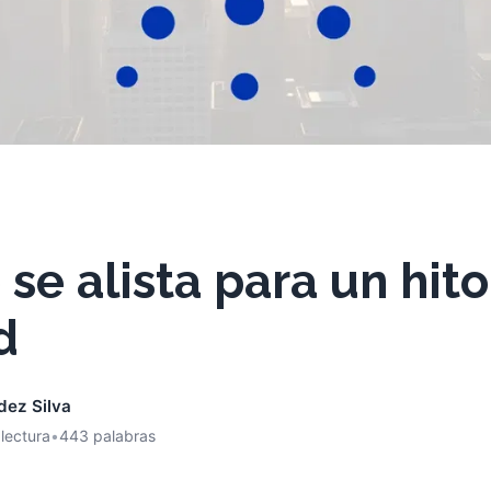
se alista para un hito
d
dez Silva
 lectura
•
443 palabras