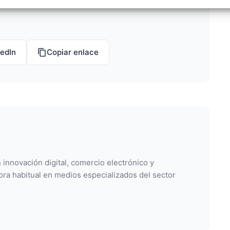
izar la seguridad, evitar y detectar fraudes, y eliminar
, Ofrecer y presentar publicidad y contenido, Guardar y
Siempr
car las preferencias de privacidad.
kedIn
Copiar enlace
 innovación digital, comercio electrónico y
ora habitual en medios especializados del sector