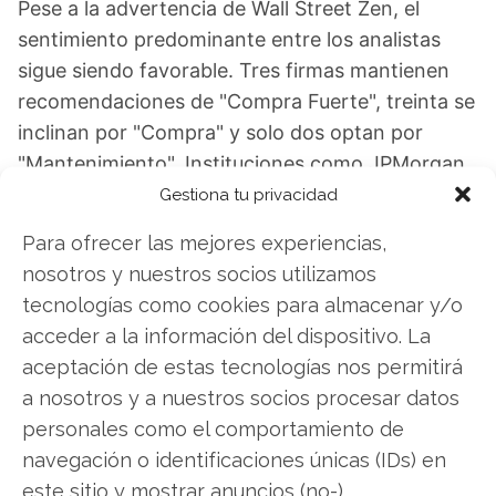
Pese a la advertencia de Wall Street Zen, el
sentimiento predominante entre los analistas
sigue siendo favorable. Tres firmas mantienen
recomendaciones de "Compra Fuerte", treinta se
inclinan por "Compra" y solo dos optan por
"Mantenimiento". Instituciones como JPMorgan
han elevado recientemente su precio objetivo de
Gestiona tu privacidad
325 a 400 dólares, mientras Morgan Stanley se
Para ofrecer las mejores experiencias,
muestra aún más optimista con una proyección
nosotros y nuestros socios utilizamos
de 409 dólares.
tecnologías como cookies para almacenar y/o
acceder a la información del dispositivo. La
Estas perspectivas alcistas se sustentan
aceptación de estas tecnologías nos permitirá
principalmente en el papel dominante que
a nosotros y a nuestros socios procesar datos
Broadcom juega en el ecosistema de
personales como el comportamiento de
infraestructura para inteligencia artificial. No
navegación o identificaciones únicas (IDs) en
obstante, la reciente degradación sirve como
este sitio y mostrar anuncios (no-)