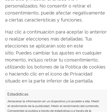
recordatorio de que no todos comparten este
personalizados. No consentir o retirar el
optimismo sin reservas. Los próximos trimestres
consentimiento, puede afectar negativamente
determinarán qué visión prevalece: la de los
a ciertas características y funciones.
entusiastas o la de los más cautelosos.
Haz clic a continuación para aceptar lo anterior
Broadcom: ¿Comprar o vender? El nuevo
o realizar elecciones más detalladas. Tus
Análisis de Broadcom del 1 de agosto tiene la
elecciones se aplicarán solo en este
respuesta:
sitio. Puedes cambiar tus ajustes en cualquier
momento, incluso retirar tu consentimiento,
Los últimos resultados de Broadcom son
utilizando los botones de la Política de cookies
contundentes: Acción inmediata requerida para
o haciendo clic en el icono de Privacidad
los inversores de Broadcom. ¿Merece la pena
situado en la parte inferior de la pantalla.
invertir o es momento de vender? En el Análisis
gratuito actual del 1 de agosto descubrirá
Estadísticas
exactamente qué hacer.
Almacenar la información en un dispositivo y/o acceder a ella, Medir
el rendimiento de la publicidad, Medir el rendimiento del contenido,
Broadcom: ¿Comprar o vender?
¡Lee más aquí!
Comprender al público a través de estadísticas o a través de la