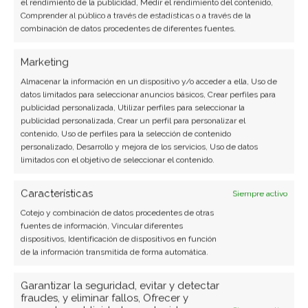
el rendimiento de la publicidad, Medir el rendimiento del contenido,
Comprender al público a través de estadísticas o a través de la
Copiar enlace
combinación de datos procedentes de diferentes fuentes.
Marketing
Almacenar la información en un dispositivo y/o acceder a ella, Uso de
datos limitados para seleccionar anuncios básicos, Crear perfiles para
publicidad personalizada, Utilizar perfiles para seleccionar la
publicidad personalizada, Crear un perfil para personalizar el
contenido, Uso de perfiles para la selección de contenido
personalizado, Desarrollo y mejora de los servicios, Uso de datos
SOBRE EL AUTOR
limitados con el objetivo de seleccionar el contenido.
Carmen Ruiz López
Características
Siempre activo
Periodista especializada en tecnología y
Cotejo y combinación de datos procedentes de otras
transformación digital con más de 8 años de
fuentes de información, Vincular diferentes
experiencia. Experta en inteligencia artificial,
dispositivos, Identificación de dispositivos en función
ciberseguridad y startups tecnológicas.
de la información transmitida de forma automática.
Ver todos los artículos →
Garantizar la seguridad, evitar y detectar
fraudes, y eliminar fallos, Ofrecer y