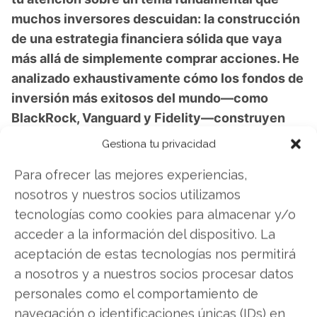
muchos inversores descuidan: la construcción
de una estrategia financiera sólida que vaya
más allá de simplemente comprar acciones. He
analizado exhaustivamente cómo los fondos de
inversión más exitosos del mundo—como
BlackRock, Vanguard y Fidelity—construyen
riqueza sostenible a largo plazo, y los
Gestiona tu privacidad
resultados son reveladores. En mi webinar
Para ofrecer las mejores experiencias,
gratuito te muestro exactamente cómo puedes
nosotros y nuestros socios utilizamos
construir tu propia "línea dorada": una fuente de
tecnologías como cookies para almacenar y/o
ingresos complementarios diseñada para
acceder a la información del dispositivo. La
proteger y multiplicar tu capital, comenzando
aceptación de estas tecnologías nos permitirá
incluso con inversiones modestas. Aprenderás
a nosotros y a nuestros socios procesar datos
concretamente cómo transformar USD 500 en
personales como el comportamiento de
USD 266.902 en 10 años siguiendo una
navegación o identificaciones únicas (IDs) en
estrategia probada, qué errores debes evitar