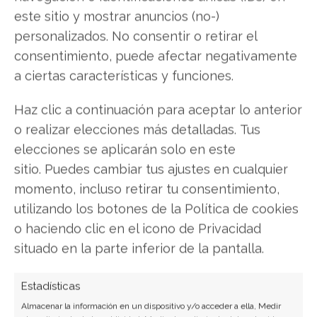
este sitio y mostrar anuncios (no-)
absolutamente, y por qué cada minuto que no
personalizados. No consentir o retirar el
apliques esta estrategia estás dejando dinero
consentimiento, puede afectar negativamente
sobre la mesa.
Descubre cómo construir tu
a ciertas características y funciones.
línea dorada
Haz clic a continuación para aceptar lo anterior
o realizar elecciones más detalladas. Tus
Broadcom
elecciones se aplicarán solo en este
sitio. Puedes cambiar tus ajustes en cualquier
momento, incluso retirar tu consentimiento,
Compartir este artículo
utilizando los botones de la Política de cookies
o haciendo clic en el icono de Privacidad
Twitter
situado en la parte inferior de la pantalla.
Facebook
Estadísticas
Almacenar la información en un dispositivo y/o acceder a ella, Medir
LinkedIn