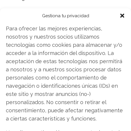
BioNTech: ¿Comprar o vender? El nuevo
Gestiona tu privacidad
Análisis de BioNTech del 7 de agosto tiene la
Para ofrecer las mejores experiencias,
respuesta:
nosotros y nuestros socios utilizamos
Los últimos resultados de BioNTech son
tecnologías como cookies para almacenar y/o
contundentes: Acción inmediata requerida para
acceder a la información del dispositivo. La
los inversores de BioNTech. ¿Merece la pena
aceptación de estas tecnologías nos permitirá
invertir o es momento de vender? En el Análisis
a nosotros y a nuestros socios procesar datos
gratuito actual del 7 de agosto descubrirá
personales como el comportamiento de
exactamente qué hacer.
navegación o identificaciones únicas (IDs) en
este sitio y mostrar anuncios (no-)
BioNTech: ¿Comprar o vender?
¡Lee más aquí!
personalizados. No consentir o retirar el
consentimiento, puede afectar negativamente
a ciertas características y funciones.
BioNTech