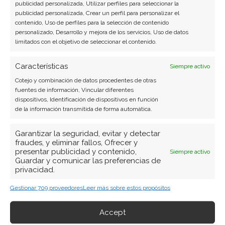
publicidad personalizada, Utilizar perfiles para seleccionar la
Carmen Ruiz López
publicidad personalizada, Crear un perfil para personalizar el
contenido, Uso de perfiles para la selección de contenido
Periodista especializada en tecnología y
personalizado, Desarrollo y mejora de los servicios, Uso de datos
limitados con el objetivo de seleccionar el contenido.
transformación digital con más de 8 años de
experiencia. Experta en inteligencia artificial,
Características
Siempre activo
ciberseguridad y startups tecnológicas.
Cotejo y combinación de datos procedentes de otras
Ver todos los artículos →
fuentes de información, Vincular diferentes
dispositivos, Identificación de dispositivos en función
de la información transmitida de forma automática.
Garantizar la seguridad, evitar y detectar
fraudes, y eliminar fallos, Ofrecer y
presentar publicidad y contenido,
Siempre activo
Guardar y comunicar las preferencias de
privacidad.
Gestionar 709 proveedores
Leer más sobre estos propósitos
Accept