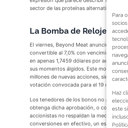
expresión que parece describir la profu
sector de las proteínas alternativas.
Para o
socios
La Bomba de Relojería de
accede
tecnol
El viernes, Beyond Meat anunció los tér
proce
convertible al 7,0% con vencimiento en 
navega
en apenas 1,7459 dólares por acción, una
anunci
sus momentos álgidos. Este movimiento p
consen
millones de nuevas acciones, siempre qu
caract
votación convocada para el 19 de novie
Haz cl
Los tenedores de los bonos no podrán e
elecci
obtenga dicha aprobación, o como muy ta
este s
accionistas no respaldan la medida, la em
inclus
conversiones en efectivo, un escenario q
Políti