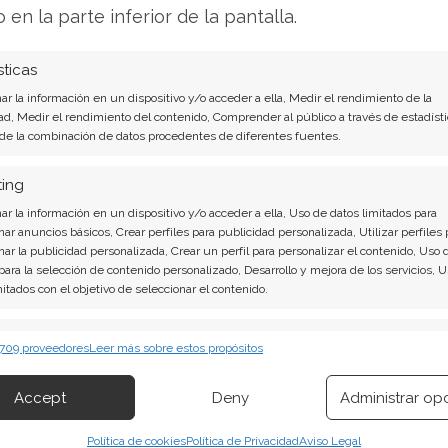
o en la parte inferior de la pantalla.
sticas
a Acción
r la información en un dispositivo y/o acceder a ella, Medir el rendimiento de la
ad, Medir el rendimiento del contenido, Comprender al público a través de estadísti
 de la combinación de datos procedentes de diferentes fuentes.
 bajo, es un testimonio del severo castigo que
 mercado. Aunque la reestructuración de la
ting
diato a las finanzas de la empresa, el coste para
r la información en un dispositivo y/o acceder a ella, Uso de datos limitados para
ón masiva de sus participaciones. El dilema es
nar anuncios básicos, Crear perfiles para publicidad personalizada, Utilizar perfiles 
 un desembolso inmediato en metálico que la
nar la publicidad personalizada, Crear un perfil para personalizar el contenido, Uso 
 para la selección de contenido personalizado, Desarrollo y mejora de los servicios, 
tras que aceptarla implica pagar el precio de
mitados con el objetivo de seleccionar el contenido.
erísticas
Siempr
 709 proveedores
Leer más sobre estos propósitos
evo Análisis de Beyond Meat del 8 de agosto
 combinación de datos procedentes de otras fuentes de información,
 diferentes dispositivos, Identificación de dispositivos en función de la
Accept
Deny
Administrar op
ión transmitida de forma automática.
son contundentes: Acción inmediata requerida
Política de cookies
Política de Privacidad
Aviso Legal