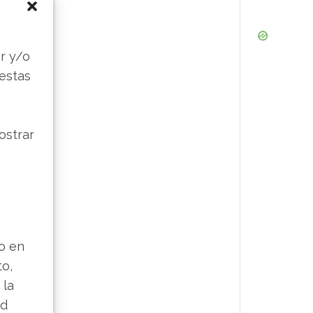
s
r y/o
 estas
ostrar
lo en
to,
 la
ad