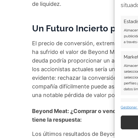
de liquidez.
situad
Estadí
Un Futuro Incierto para l
Almacena
publicid
a través
El precio de conversión, extremadamente
ha sufrido el valor de Beyond Meat en el
Marke
deuda podría proporcionar un alivio inme
Almacena
los accionistas actuales sería una diluci
seleccio
evidente: rechazar la conversión supone
seleccio
perfiles
compañía difícilmente puede asumir, mien
datos li
una notable pérdida de valor por acción.
Caract
Gestionar
Beyond Meat: ¿Comprar o vender? El nu
Cotejo y
tiene la respuesta:
Vincular
informac
Los últimos resultados de Beyond Meat 