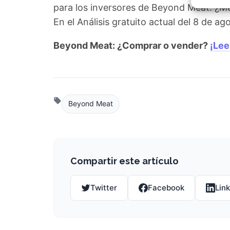
Garant
para los inversores de Beyond Meat. ¿M
fallos
En el Análisis gratuito actual del 8 de 
comuni
Beyond Meat: ¿Comprar o vender?
¡Lee
Beyond Meat
Compartir este artículo
Twitter
Facebook
Lin