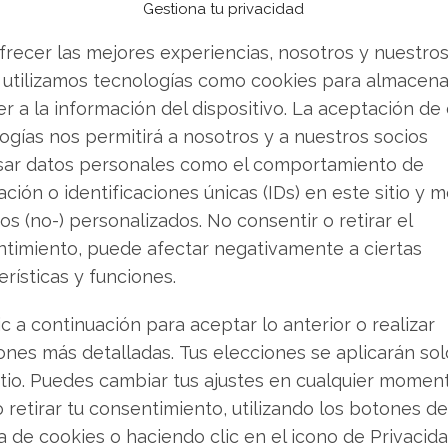
nda recesión que está experimentando todo el
Gestiona tu privacidad
frecer las mejores experiencias, nosotros y nuestro
 utilizamos tecnologías como cookies para almacena
 los Bonos Convertibles
r a la información del dispositivo. La aceptación de
ogías nos permitirá a nosotros y a nuestros socios
minos finales de sus emisiones de deuda
sar datos personales como el comportamiento de
2030. El precio de conversión ha quedado fijado
ción o identificaciones únicas (IDs) en este sitio y m
 fracción mínima de lo que valía la acción en
os (no-) personalizados. No consentir o retirar el
odría dar lugar a la emisión de hasta 120
timiento, puede afectar negativamente a ciertas
e los accionistas den su aprobación en la
erísticas y funciones.
mbre.
ic a continuación para aceptar lo anterior o realizar
jercer su derecho de conversión hasta que se
ones más detalladas. Tus elecciones se aplicarán so
rde, hasta el 15 de diciembre. Si los
itio. Puedes cambiar tus ajustes en cualquier momen
presa se vería obligada a liquidar las
o retirar tu consentimiento, utilizando los botones de
ue agravaría aún más su ya debilitada posición
ca de cookies o haciendo clic en el icono de Privacid