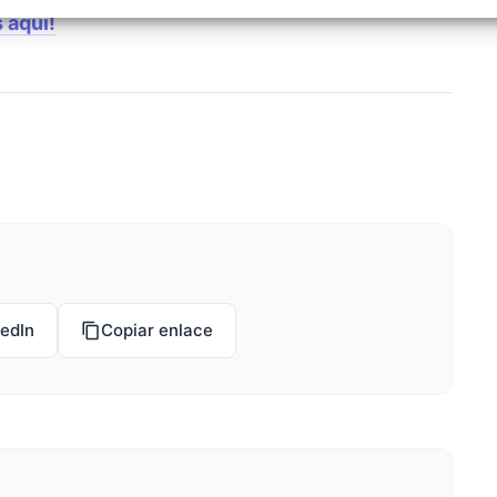
izar la seguridad, evitar y detectar fraudes, y eliminar
 aquí!
, Ofrecer y presentar publicidad y contenido, Guardar y
Siempr
car las preferencias de privacidad.
kedIn
Copiar enlace