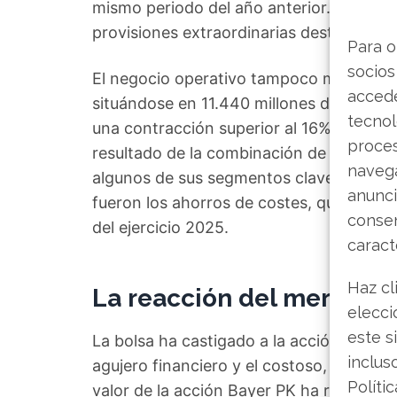
mismo periodo del año anterior. Este de
provisiones extraordinarias destinadas a
Para o
socios
El negocio operativo tampoco mostró fo
accede
situándose en 11.440 millones de euros.
tecnol
una contracción superior al 16%, hasta lo
proce
resultado de la combinación de los cost
navega
algunos de sus segmentos clave de prod
anunci
fueron los ahorros de costes, que alcanz
consen
del ejercicio 2025.
caract
Haz cl
La reacción del mercado 
elecci
este s
La bolsa ha castigado a la acción tras c
inclus
agujero financiero y el costoso, pero esp
Políti
valor de la acción Bayer PK ha retroced