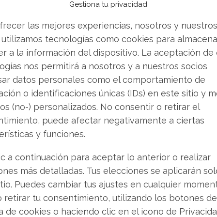
terioro se explica fundamentalmente por las
Gestiona tu privacidad
 hacer frente a las demandas por glifosato.
frecer las mejores experiencias, nosotros y nuestro
 utilizamos tecnologías como cookies para almacena
rtaleza. Los ingresos cayeron un 2,5%,
r a la información del dispositivo. La aceptación de
 El EBITDA ajustado, por su parte, experimentó
ogías nos permitirá a nosotros y a nuestros socios
s 1.970 millones de euros. Esta presión es el
sar datos personales como el comportamiento de
es legales y una competencia más intensa en
ción o identificaciones únicas (IDs) en este sitio y m
uctos. Un punto positivo en este escenario
os (no-) personalizados. No consentir o retirar el
aron los 700 millones de euros en el conjunto
timiento, puede afectar negativamente a ciertas
erísticas y funciones.
ic a continuación para aceptar lo anterior o realizar
y señales de confianza interna
ones más detalladas. Tus elecciones se aplicarán so
itio. Puedes cambiar tus ajustes en cualquier momen
onocerse la dualidad de noticias: el enorme
o retirar tu consentimiento, utilizando los botones de
eranzador, acuerdo judicial. En el último mes, el
ca de cookies o haciendo clic en el icono de Privacid
ido más de un 16%. Esta venta masiva ha llevado