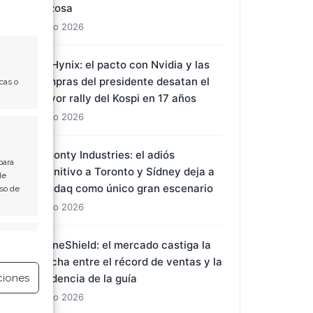
récords históricos y una liquidación
forzosa
1 Ago 2026
cas o
SK Hynix: el pacto con Nvidia y las
compras del presidente desatan el
mayor rally del Kospi en 17 años
1 Ago 2026
para
Almonty Industries: el adiós
de
Uso de
definitivo a Toronto y Sídney deja a
Nasdaq como único gran escenario
1 Ago 2026
e activo
DroneShield: el mercado castiga la
ciones
brecha entre el récord de ventas y la
prudencia de la guía