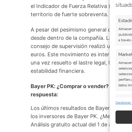
situad
el Indicador de Fuerza Relativa (RSI) a u
territorio de fuerte sobreventa.
Estadí
A pesar del pesimismo general del merc
Almacena
publicid
desde dentro de la compañía. La semana
a través
consejo de supervisión realizó una compr
euros. Este movimiento es interpretado 
Marke
una vez resuelto el lastre legal, la empr
Almacena
seleccio
estabilidad financiera.
seleccio
perfiles
Bayer PK: ¿Comprar o vender? El nuevo A
datos li
respuesta:
Caract
Gestionar
Los últimos resultados de Bayer PK son 
Cotejo y
Vincular
los inversores de Bayer PK. ¿Merece la 
informac
Análisis gratuito actual del 1 de agosto