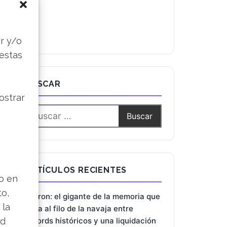
s
r y/o
 estas
ostrar
BUSCAR
lo en
ARTÍCULOS RECIENTES
to,
 la
Micron: el gigante de la memoria que
ad
baila al filo de la navaja entre