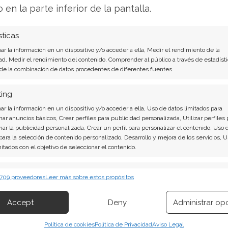
o en la parte inferior de la pantalla.
n nivel de 16,3, lo que técnicamente señala un
sticas
ado, se han observado gestos de confianza
r la información en un dispositivo y/o acceder a ella, Medir el rendimiento de la
ad, Medir el rendimiento del contenido, Comprender al público a través de estadísti
 pasada, un trust vinculado a un miembro del
 de la combinación de datos procedentes de diferentes fuentes.
a de acciones por un valor superior a los 71.000
por algunos analistas como una señal de que,
ting
esa podría recuperar su camino hacia la
r la información en un dispositivo y/o acceder a ella, Uso de datos limitados para
nar anuncios básicos, Crear perfiles para publicidad personalizada, Utilizar perfiles 
nar la publicidad personalizada, Crear un perfil para personalizar el contenido, Uso 
 para la selección de contenido personalizado, Desarrollo y mejora de los servicios, 
nálisis de Bayer PK del 1 de agosto tiene la
mitados con el objetivo de seleccionar el contenido.
erísticas
Siempr
 709 proveedores
Leer más sobre estos propósitos
contundentes: Acción inmediata requerida para
 combinación de datos procedentes de otras fuentes de información,
 diferentes dispositivos, Identificación de dispositivos en función de la
pena invertir o es momento de vender? En el
Accept
Deny
Administrar op
ión transmitida de forma automática.
 descubrirá exactamente qué hacer.
Política de cookies
Política de Privacidad
Aviso Legal