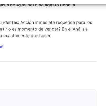
izar la seguridad, evitar y detectar fraudes, y eliminar
sis de Asml del 8 de agosto tiene la
, Ofrecer y presentar publicidad y contenido, Guardar y
Siempr
car las preferencias de privacidad.
undentes: Acción inmediata requerida para los
ertir o es momento de vender? En el Análisis
irá exactamente qué hacer.
í!