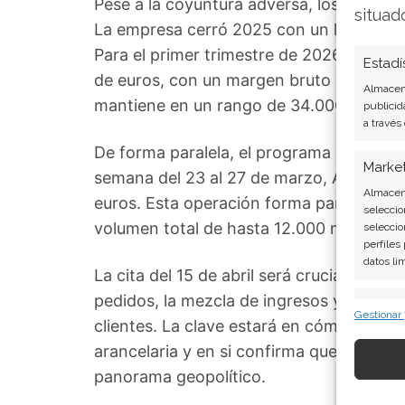
Pese a la coyuntura adversa, los cimien
situad
La empresa cerró 2025 con un libro de p
Para el primer trimestre de 2026, espera
Estadí
de euros, con un margen bruto del 51% a
Almacena
mantiene en un rango de 34.000 a 39.00
publicid
a través
De forma paralela, el programa de recom
Marke
semana del 23 al 27 de marzo, ASML read
Almacena
euros. Esta operación forma parte de un
seleccio
volumen total de hasta 12.000 millones 
seleccio
perfiles
datos li
La cita del 15 de abril será crucial. Los
pedidos, la mezcla de ingresos y las decl
Caract
Gestionar
clientes. La clave estará en cómo la e
Cotejo y
arancelaria y en si confirma que puede m
Vincular
informac
panorama geopolítico.