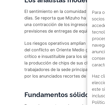
Los analistas moderan s
El sentimiento en la comunidad analítica
Para o
días. Se reporta que Mizuho ha rebajad
socios
una contracción de los ingresos y un be
accede
previsiones de entregas de equipos EUV
tecnol
proce
Los riesgos operativos amplían el espec
navega
del conflicto en Oriente Medio genera du
anunci
crítico e insustituible para los sistemas 
consen
la producción de chips de sus clientes en
caract
trabajadores de la sede principal paraliz
por los anunciados recortes de plantilla.
Haz cl
elecci
este s
Fundamentos sólidos fren
inclus
Políti