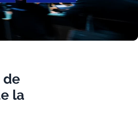
 de
e la