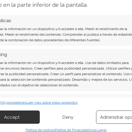
tos estructurales de ASML permanecen robustos.
o en la parte inferior de la pantalla.
edidos valorado en 38.800 millones de euros.
 un ingreso neto de entre 8.200 y 8.900 millones
sticas
l 53%. Su orientación para el año completo se
r la información en un dispositivo y/o acceder a ella, Medir el rendimiento de la
0 millones de euros.
ad, Medir el rendimiento del contenido, Comprender al público a través de estadísti
 de la combinación de datos procedentes de diferentes fuentes.
pra de acciones continúa su curso. En la
ting
quirió títulos propios por unos 125 millones de
r la información en un dispositivo y/o acceder a ella, Uso de datos limitados para
 plan más amplio, vigente hasta 2028 y con un
nar anuncios básicos, Crear perfiles para publicidad personalizada, Utilizar perfiles 
de euros.
nar la publicidad personalizada, Crear un perfil para personalizar el contenido, Uso 
 para la selección de contenido personalizado, Desarrollo y mejora de los servicios, 
mitados con el objetivo de seleccionar el contenido.
 inversores centrarán su atención en los nuevos
araciones de la dirección sobre el gasto de los
erísticas
Siempr
 709 proveedores
Leer más sobre estos propósitos
mpresa aborde concretamente la amenaza
 combinación de datos procedentes de otras fuentes de información,
antener sus objetivos anuales a pesar del actual
 diferentes dispositivos, Identificación de dispositivos en función de la
Accept
Deny
Administrar op
ión transmitida de forma automática.
Política de cookies
Política de Privacidad
Aviso Legal