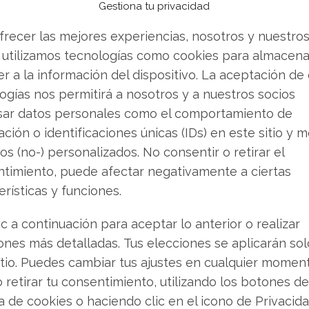
u optimismo
Gestiona tu privacidad
 ha dado un giro cauteloso en los últimos tres
frecer las mejores experiencias, nosotros y nuestro
o su valoración de ASML, anticipando para 2026
 utilizamos tecnologías como cookies para almacena
neficio por acción estancado. Además, las
r a la información del dispositivo. La aceptación de
 también han sido recortadas.
ogías nos permitirá a nosotros y a nuestros socios
sar datos personales como el comportamiento de
tro de preocupaciones. Un posible escalamiento
ción o identificaciones únicas (IDs) en este sitio y m
das sobre el suministro de helio, un refrigerante
os (no-) personalizados. No consentir o retirar el
de ASML. Cualquier interrupción podría ralentizar
timiento, puede afectar negativamente a ciertas
 Asia. Paralelamente, a finales de marzo, los
erísticas y funciones.
aron su actividad durante dos días en protesta
ic a continuación para aceptar lo anterior o realizar
ones más detalladas. Tus elecciones se aplicarán so
itio. Puedes cambiar tus ajustes en cualquier momen
te a vientos en contra
o retirar tu consentimiento, utilizando los botones de
ca de cookies o haciendo clic en el icono de Privacid