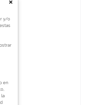
s
r y/o
 estas
ostrar
lo en
to,
 la
ad