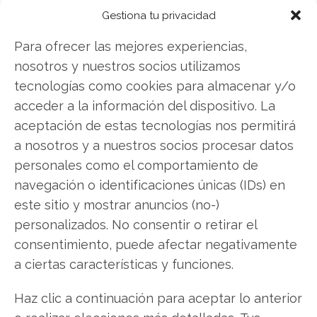
Gestiona tu privacidad
Facebook
Para ofrecer las mejores experiencias,
nosotros y nuestros socios utilizamos
LinkedIn
tecnologías como cookies para almacenar y/o
acceder a la información del dispositivo. La
Copiar enlace
aceptación de estas tecnologías nos permitirá
a nosotros y a nuestros socios procesar datos
personales como el comportamiento de
navegación o identificaciones únicas (IDs) en
este sitio y mostrar anuncios (no-)
personalizados. No consentir o retirar el
SOBRE EL AUTOR
consentimiento, puede afectar negativamente
Carmen Ruiz López
a ciertas características y funciones.
Periodista especializada en tecnología y
transformación digital con más de 8 años de
Haz clic a continuación para aceptar lo anterior
experiencia. Experta en inteligencia artificial,